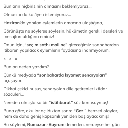
Bunların hiçbirisinin olmasını beklemiyoruz…
Olmasını da kat’iyen istemiyoruz…
Haziran
’da yapılan eylemlerin amacına ulaştığına,
Görünüşte ne söylerse söylesin, hükümetin gerekli dersleri ve
mesajları aldığına eminiz!
Onun için,
“seçim sathı mailine”
gireceğimiz sonbahardan
itibaren yapılacak eylemlerin faydasına inanmıyorum.
x x x
Bunları neden yazdım?
Çünkü medyada
“sonbaharda kıyamet senaryoları”
uçuşuyor!
Dikkat çekici husus, senaryoları dile getirenler iktidar
sözcüleri…
Nereden almışlarsa bir
“istihbarat”
söz konusuymuş!
Buna göre, okullar açıldıktan sonra
“Gezi”
benzeri olaylar,
hem de daha geniş kapsamlı yeniden başlayacakmış!
Bu söylemi,
Ramazan-Bayram
demeden, nerdeyse her gün