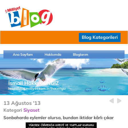
Blog Kategorileri
Ana Sayfam
Hakkımda
Bloglarım
İsmail Hakkı CENGİZ
http://blog.milliyet.com.tr/ihacengiz
13 Ağustos '13
Kategori
Siyaset
Sonbaharda eylemler olursa, bundan iktidar kârlı çıkar