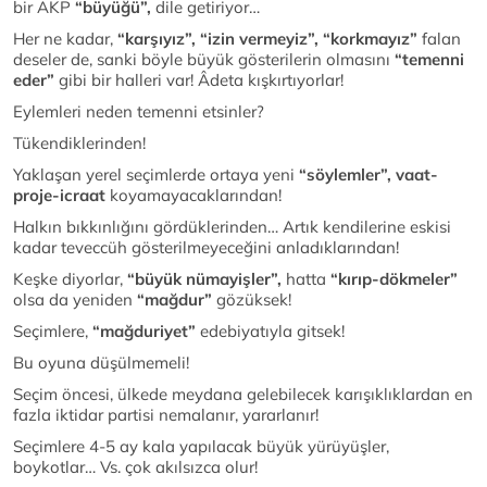
bir AKP
“büyüğü”,
dile getiriyor…
Her ne kadar,
“karşıyız”, “izin vermeyiz”, “korkmayız”
falan
deseler de, sanki böyle büyük gösterilerin olmasını
“temenni
eder”
gibi bir halleri var! Âdeta kışkırtıyorlar!
Eylemleri neden temenni etsinler?
Tükendiklerinden!
Yaklaşan yerel seçimlerde ortaya yeni
“söylemler”,
vaat-
proje-icraat
koyamayacaklarından!
Halkın bıkkınlığını gördüklerinden… Artık kendilerine eskisi
kadar teveccüh gösterilmeyeceğini anladıklarından!
Keşke diyorlar,
“büyük nümayişler”,
hatta
“kırıp-dökmeler”
olsa da yeniden
“mağdur”
gözüksek!
Seçimlere,
“mağduriyet”
edebiyatıyla gitsek!
Bu oyuna düşülmemeli!
Seçim öncesi, ülkede meydana gelebilecek karışıklıklardan en
fazla iktidar partisi nemalanır, yararlanır!
Seçimlere 4-5 ay kala yapılacak büyük yürüyüşler,
boykotlar… Vs. çok akılsızca olur!