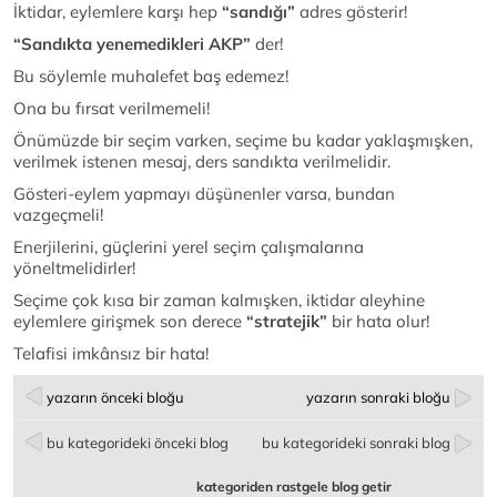
İktidar, eylemlere karşı hep
“sandığı”
adres gösterir!
“Sandıkta yenemedikleri AKP”
der!
Bu söylemle muhalefet baş edemez!
Ona bu fırsat verilmemeli!
Önümüzde bir seçim varken, seçime bu kadar yaklaşmışken,
verilmek istenen mesaj, ders sandıkta verilmelidir.
Gösteri-eylem yapmayı düşünenler varsa, bundan
vazgeçmeli!
Enerjilerini, güçlerini yerel seçim çalışmalarına
yöneltmelidirler!
Seçime çok kısa bir zaman kalmışken, iktidar aleyhine
eylemlere girişmek son derece
“stratejik”
bir hata olur!
Telafisi imkânsız bir hata!
yazarın önceki bloğu
yazarın sonraki bloğu
bu kategorideki önceki blog
bu kategorideki sonraki blog
kategoriden rastgele blog getir