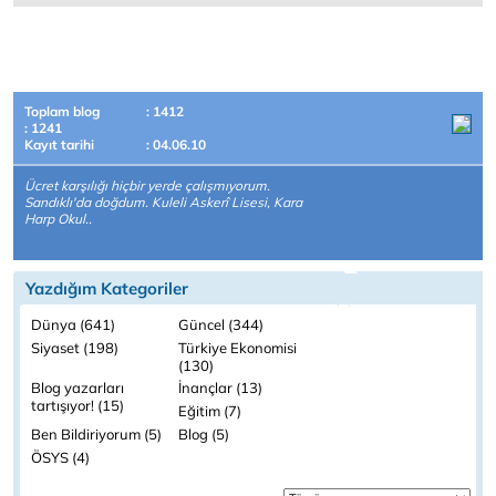
Toplam blog
: 1412
: 1241
Kayıt tarihi
: 04.06.10
Ücret karşılığı hiçbir yerde çalışmıyorum.
Sandıklı'da doğdum. Kuleli Askerî Lisesi, Kara
Harp Okul..
Yazdığım Kategoriler
Dünya (641)
Güncel (344)
Siyaset (198)
Türkiye Ekonomisi
(130)
Blog yazarları
İnançlar (13)
tartışıyor! (15)
Eğitim (7)
Ben Bildiriyorum (5)
Blog (5)
ÖSYS (4)