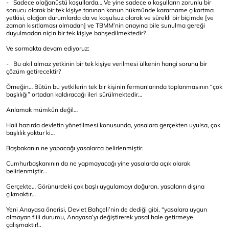
- Sadece olağanüstü koşullarda… Ve yine sadece o koşulların zorunlu bir
sonucu olarak bir tek kişiye tanınan kanun hükmünde kararname çıkartma
yetkisi, olağan durumlarda da ve koşulsuz olarak ve sürekli bir biçimde [ve
zaman kısıtlaması olmadan] ve TBMM’nin onayına bile sunulma gereği
duyulmadan niçin bir tek kişiye bahşedilmektedir?
Ve sormakta devam ediyoruz:
- Bu akıl almaz yetkinin bir tek kişiye verilmesi ülkenin hangi sorunu bir
çözüm getirecektir?
Örneğin… Bütün bu yetkilerin tek bir kişinin fermanlarında toplanmasının “çok
başlılığı” ortadan kaldıracağı ileri sürülmektedir…
Anlamak mümkün değil…
Hali hazırda devletin yönetilmesi konusunda, yasalara gerçekten uyulsa, çok
başlılık yoktur ki…
Başbakanın ne yapacağı yasalarca belirlenmiştir.
Cumhurbaşkanının da ne yapmayacağı yine yasalarda açık olarak
belirlenmiştir…
Gerçekte… Görünürdeki çok başlı uygulamayı doğuran, yasaların dışına
çıkmaktır…
Yeni Anayasa önerisi, Devlet Bahçeli’nin de dediği gibi, “yasalara uygun
olmayan fiili durumu, Anayasa’yı değiştirerek yasal hale getirmeye
çalışmaktır!..