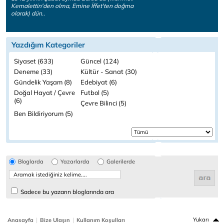
Kemalettin'den olma, Emine İffet'ten doğma
olarak) dün..
Yazdığım Kategoriler
Siyaset (633)
Güncel (124)
Deneme (33)
Kültür - Sanat (30)
Gündelik Yaşam (8)
Edebiyat (6)
Doğal Hayat / Çevre
Futbol (5)
(6)
Çevre Bilinci (5)
Ben Bildiriyorum (5)
Bloglarda
Yazarlarda
Galerilerde
Sadece bu yazarın bloglarında ara
|
|
Yukarı
Anasayfa
Bize Ulaşın
Kullanım Koşulları