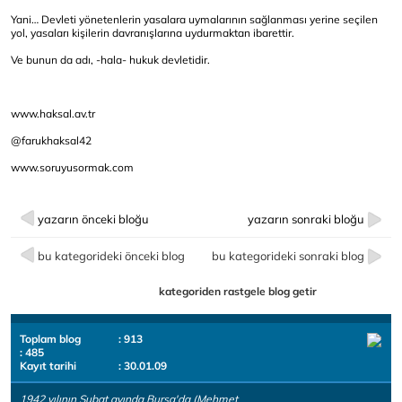
Yani… Devleti yönetenlerin yasalara uymalarının sağlanması yerine seçilen
yol, yasaları kişilerin davranışlarına uydurmaktan ibarettir.
Ve bunun da adı, -hala- hukuk devletidir.
www.haksal.av.tr
@farukhaksal42
www.soruyusormak.com
yazarın önceki bloğu
yazarın sonraki bloğu
bu kategorideki önceki blog
bu kategorideki sonraki blog
kategoriden rastgele blog getir
Toplam blog
: 913
: 485
Kayıt tarihi
: 30.01.09
1942 yılının Şubat ayında Bursa'da (Mehmet