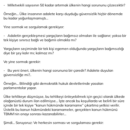
- Milletvekili sayısının 50 kadar artırmak ülkenin hangi sorununu çözecektir?
Örneğin… Ülke insanının adalete karşı duyduğu güvensizlik hiçbir dönemde
bu kadar yoğunlaşmamıştı…
Yine sormak ve sorgulamak gerekiyor:
- Adaletin gerçekleşmesi yargıçların bağımsız olmaları ile sağlanır; yoksa bir
tek kişiye sınırsız bağlı ve bağımlı olmakla mı?
Yargıçların seçiminde bir tek kişi egemen olduğunda yargıçların bağımsızlığı
diye bir şey kalır mı; kalmaz mı?
Ve yine sormak gerekir:
- Bu yeni öneri, ülkenin hangi sorununa bir çaredir? Adalete duyulan
güvensizliğe mi?..
Örneğin… Bilindiği gibi demokratik hukuk devletlerinde yasaları
parlamentolar yapar.
Ülke tehlikeye düşmüşse, bu tehlikeyi önleyebilmek için geçici olarak ülkede
olağanüstü durum ilan edilmişse… İşte ancak bu koşullarda ve belirli bir süre
içinde bir tek kişiye “kanun hükmünde kararname” çıkartma yetkisi verilir.
Üstelik bu kanun hükmündeki kararnameler, gerçekten kanun hükmünü
TBMM’nin onayı sonrası kazanabilirler…
Şimdi… Soruyoruz: Ve herkesin sorması ve sorgulaması gerekir: