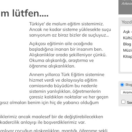
Arkeol
m lütfen....
Yazd
Türkiye' de malum eğitim sistemimiz.
Ancak ne kadar sisteme yüklesekte suçu
Aşk -
sanıyorum az biraz bizler de suçluyuz...
Kültü
Açıkçası eğitimin aile ocağında
Blog 
başladığına inanan bir insanım ben.
Müzi
Alışkanlıklar orada şekilleniyor çünkü.
Kitap
Okuma alışkanlığı, araştırma ve
öğrenme alışkanlıkları.
Annem yıllarca Türk Eğitim sistemine
hizmet verdi ve dolayısıyla eğitim
Blo
camiasında büyüdüm bu nedenle
sistemin yanlışlıkları, öğretmenlerin
çaresiz kaldıkları noktalar ve her geçen
gısız olmaları benim için hiç de yabancı olduğum
Sad
iklerimiz ancak maalesef bir de değiştirebilecekken
adercilik anlayışı ile boşverdiklerimiz var.
aşlıyor çocuğun alışkanlıkları, mantığı, öğrenme şekli