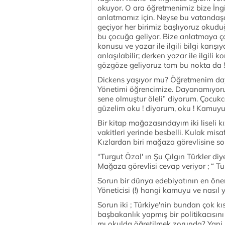
okuyor. O ara öğretmenimiz bize İngil
anlatmamız için. Neyse bu vatandaşa D
geçiyor her birimiz başlıyoruz okudu
bu çocuğa geliyor. Bize anlatmaya çalı
konusu ve yazar ile ilgili bilgi karış
anlaşılabilir; derken yazar ile ilgil
gözgöze geliyoruz tam bu nokta da !!
Dickens yaşıyor mu? Öğretmenim day
Yönetimi öğrencimize. Dayanamıyoru
sene olmuştur öleli” diyorum. Çocuk
güzelim oku ! diyorum, oku ! Kamuyu 
Bir kitap mağazasındayım iki liseli kı
vakitleri yerinde besbelli. Kulak mis
Kızlardan biri mağaza görevlisine so
“Turgut Özal' ın Şu Çılgın Türkler d
Mağaza görevlisi cevap veriyor ; “ T
Sorun bir dünya edebiyatının en önem
Yöneticisi (!) hangi kamuyu ve nasıl 
Sorun iki ; Türkiye'nin bundan çok k
başbakanlık yapmış bir politikacısını
mı okulda öğretilmek zorunda? Yani bi