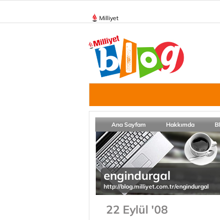
Milliyet
Ana Sayfam
Hakkımda
B
engindurgal
http://blog.milliyet.com.tr/engindurgal
22 Eylül '08