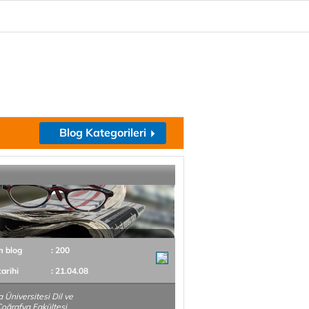
Blog Kategorileri
m blog
: 200
tarihi
: 21.04.08
 Üniversitesi Dil ve
Coğrafya Fakültesi