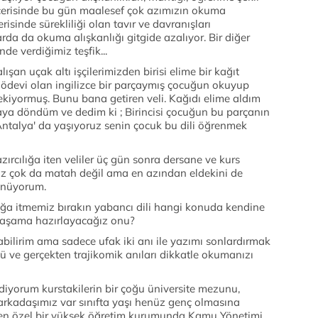
 içerisinde bu gün maalesef çok azımızın okuma
risinde sürekliliği olan tavır ve davranışları
da da okuma alışkanlığı gitgide azalıyor. Bir diğer
nde verdiğimiz teşfik...
şan uçak altı işçilerimizden birisi elime bir kağıt
ödevi olan ingilizce bir parçaymış çocuğun okuyup
ekiyormuş. Bunu bana getiren veli. Kağıdı elime aldım
ya döndüm ve dedim ki ; Birincisi çocuğun bu parçanın
Antalya' da yaşıyoruz senin çocuk bu dili öğrenmek
zırcılığa iten veliler üç gün sonra dersane ve kurs
z çok da matah değil ama en azından eldekini de
ünüyorum.
ılığa itmemiz bırakın yabancı dili hangi konuda kendine
 yaşama hazırlayacağız onu?
zabilirim ama sadece ufak iki anı ile yazımı sonlardırmak
 ve gerçekten trajikomik anıları dikkatle okumanızı
diyorum kurstakilerin bir çoğu üniversite mezunu,
ir arkadaşımız var sınıfta yaşı henüz genç olmasına
veren özel bir yüksek öğretim kurumunda Kamu Yönetimi