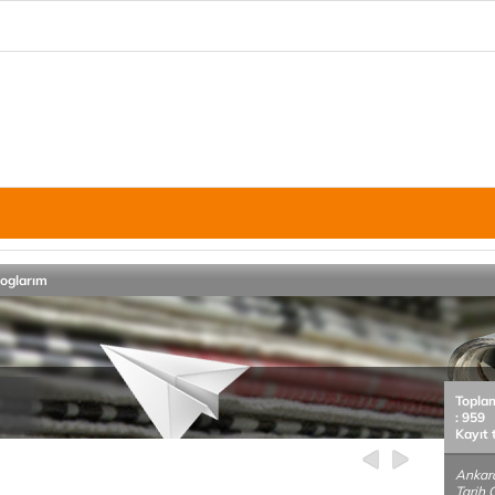
loglarım
Topla
: 959
Kayıt 
Ankara
Tarih 