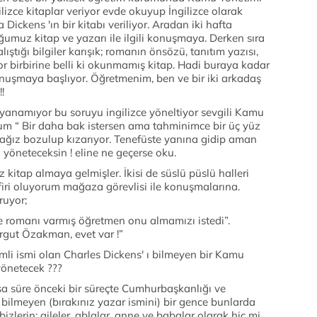
izce kitaplar veriyor evde okuyup İngilizce olarak
ickens 'ın bir kitabı veriliyor. Aradan iki hafta
ğumuz kitap ve yazarı ile ilgili konuşmaya. Derken sıra
ştığı bilgiler karışık; romanın önsözü, tanıtım yazısı,
ıyor birbirine belli ki okunmamış kitap. Hadi buraya kadar
i konuşmaya başlıyor. Öğretmenim, ben ve bir iki arkadaş
!
anamıyor bu soruyu ingilizce yöneltiyor sevgili Kamu
m “ Bir daha bak istersen ama tahminimce bir üç yüz
cağız bozulup kızarıyor. Tenefüste yanına gidip aman
yöneteceksin ! eline ne geçerse oku.
z kitap almaya gelmişler. İkisi de süslü püslü halleri
afiri oluyorum mağaza görevlisi ile konuşmalarına.
ruyor;
iye romanı varmış öğretmen onu almamızı istedi”.
urgut Özakman, evet var !”
li ismi olan Charles Dickens' ı bilmeyen bir Kamu
yönetecek ???
ısa süre önceki bir süreçte Cumhurbaşkanlığı ve
 bilmeyen (bırakınız yazar ismini) bir gence bunlarda
zlerin; aileler, ablalar, anne ve babalar olarak hiç mi