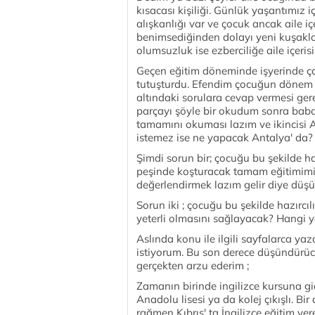
kısacası kişiliği. Günlük yaşantımız
alışkanlığı var ve çocuk ancak aile içe
benimsediğinden dolayı yeni kuşaklar
olumsuzluk ise ezberciliğe aile içerisi
Geçen eğitim döneminde işyerinde çalı
tutuşturdu. Efendim çocuğun dönem 
altındaki sorulara cevap vermesi ger
parçayı şöyle bir okudum sonra baba
tamamını okuması lazım ve ikincisi 
istemez ise ne yapacak Antalya' da?
Şimdi sorun bir; çocuğu bu şekilde ha
peşinde koşturacak tamam eğitimimi
değerlendirmek lazım gelir diye düş
Sorun iki ; çocuğu bu şekilde hazırc
yeterli olmasını sağlayacak? Hangi
Aslında konu ile ilgili sayfalarca ya
istiyorum. Bu son derece düşündürücü
gerçekten arzu ederim ;
Zamanın birinde ingilizce kursuna gi
Anadolu lisesi ya da kolej çıkışlı. B
rağmen Kıbrıs' ta İngilizce eğitim 