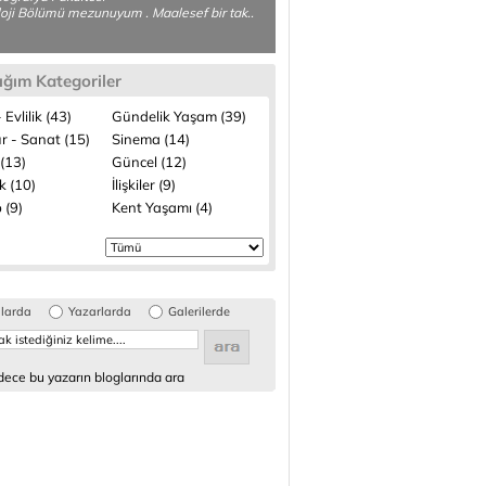
oji Bölümü mezunuyum . Maalesef bir tak..
ığım Kategoriler
 Evlilik (43)
Gündelik Yaşam (39)
r - Sanat (15)
Sinema (14)
(13)
Güncel (12)
k (10)
İlişkiler (9)
 (9)
Kent Yaşamı (4)
glarda
Yazarlarda
Galerilerde
ece bu yazarın bloglarında ara