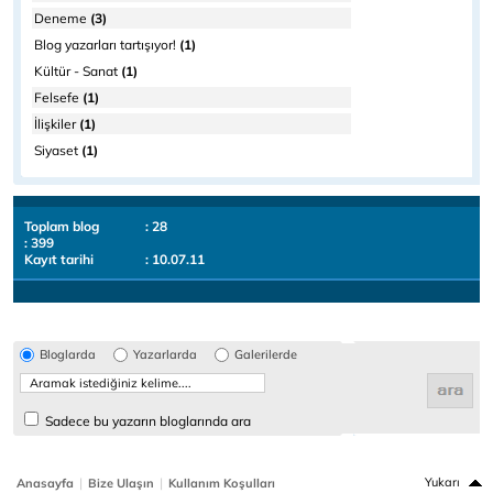
Deneme
(3)
Blog yazarları tartışıyor!
(1)
Kültür - Sanat
(1)
Felsefe
(1)
İlişkiler
(1)
Siyaset
(1)
Toplam blog
: 28
: 399
Kayıt tarihi
: 10.07.11
Bloglarda
Yazarlarda
Galerilerde
Sadece bu yazarın bloglarında ara
|
|
Yukarı
Anasayfa
Bize Ulaşın
Kullanım Koşulları