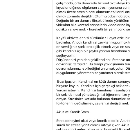
çalışmada, orta derecede fiziksel aktiviteye kat
kıyaslandığında algılanan stresin yarısına sahipt
olmak üzere stresin bazı olumsuz etkilerini ort
olmak zorunda değildir: Oturma odasında 30 dak
Doğada bir an durun : Birçok ülkede yürütülen a
videoları bile kentsel sahnelerin videolarına kı
dakikanızı ayırmak - hareketli bir şehir parkı şe
Keyifli aktivitelerinizi sürdürün : Hayat ezici b
bırakırlar. Ancak kendinizi zevkten koparmak t
en sevdiğiniz şarkılara eşlik etmek veya en s
gibi kendiniz için bir şeyler yapma fırsatların
sağlayabilir.
Düşüncenizi yeniden şekillendirin : Stres ve ank
davranışçı terapidir. Bu terapi yaklaşımının t
davranışlarımızı etkilediğini anlamak yatar. D
duygularınızı yönetmenize yardımcı olarak stres
Bazı ipuçları: Kendinizi en kötü durum senaryo
bir yere koyun. Kendiniz için gerçekçi beklenti
Yardım isteyin : Kendinizi bunalmış hissediyors
bir şekilde nasıl yöneteceğinizi öğrenmenize ya
arayın. Stresinize katkıda bulunan durumları ve
faktörlerini değiştirmek, çevrenizi değiştirmek v
Akut Ve Kronik Stres
Stres deneyimi akut veya kronik olabilir. Akut s
süreli bir strese yanıt olarak ortaya çıkar. Aku
sakinleştirici nefes alma veya hareketli fiziksel 