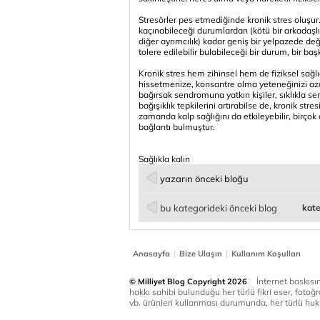
Stresörler pes etmediğinde kronik stres oluşur.
kaçınabileceği durumlardan (kötü bir arkadaşlığ
diğer ayrımcılık) kadar geniş bir yelpazede değişe
tolere edilebilir bulabileceği bir durum, bir başk
Kronik stres hem zihinsel hem de fiziksel sağlığ
hissetmenize, konsantre olma yeteneğinizi azalta
bağırsak sendromuna yatkın kişiler, sıklıkla semp
bağışıklık tepkilerini artırabilse de, kronik str
zamanda kalp sağlığını da etkileyebilir, birçok 
bağlantı bulmuştur.
Sağlıkla kalın
yazarın önceki bloğu
bu kategorideki önceki blog
kate
|
|
Anasayfa
Bize Ulaşın
Kullanım Koşulları
İnternet baskısınd
© Milliyet Blog Copyright 2026
hakkı sahibi bulunduğu her türlü fikri eser, fotoğr
vb. ürünleri kullanması durumunda, her türlü huku