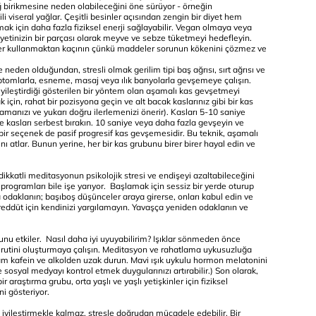
ağ birikmesine neden olabileceğini öne sürüyor - örneğin
ili viseral yağlar. Çeşitli besinler açısından zengin bir diyet hem
mak için daha fazla fiziksel enerji sağlayabilir. Vegan olmaya veya
etinizin bir parçası olarak meyve ve sebze tüketmeyi hedefleyin.
eler kullanmaktan kaçının çünkü maddeler sorunun kökenini çözmez ve
e neden olduğundan, stresli olmak gerilim tipi baş ağrısı, sırt ağrısı ve
mptomlarla, esneme, masaj veya ılık banyolarla gevşemeye çalışın.
ı iyileştirdiği gösterilen bir yöntem olan aşamalı kas gevşetmeyi
çin, rahat bir pozisyona geçin ve alt bacak kaslarınız gibi bir kas
amanızı ve yukarı doğru ilerlemenizi önerir). Kasları 5-10 saniye
ve kasları serbest bırakın. 10 saniye veya daha fazla gevşeyin ve
bir seçenek de pasif progresif kas gevşemesidir. Bu teknik, aşamalı
atlar. Bunun yerine, her bir kas grubunu birer birer hayal edin ve
ikkatli meditasyonun psikolojik stresi ve endişeyi azaltabileceğini
 programları bile işe yarıyor. Başlamak için sessiz bir yerde oturup
a odaklanın; başıboş düşünceler araya girerse, onları kabul edin ve
tereddüt için kendinizi yargılamayın. Yavaşça yeniden odaklanın ve
u etkiler. Nasıl daha iyi uyuyabilirim? Işıklar sönmeden önce
u rutini oluşturmaya çalışın. Meditasyon ve rahatlama uykusuzluğa
şam kafein ve alkolden uzak durun. Mavi ışık uykulu hormon melatonini
 sosyal medyayı kontrol etmek duygularınızı artırabilir.) Son olarak,
 araştırma grubu, orta yaşlı ve yaşlı yetişkinler için fiziksel
ini gösteriyor.
iyileştirmekle kalmaz, stresle doğrudan mücadele edebilir. Bir