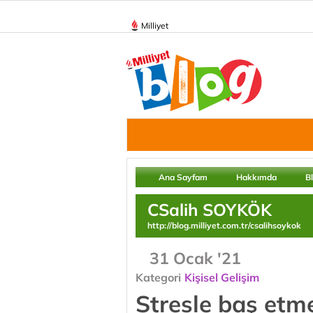
Milliyet
Ana Sayfam
Hakkımda
B
CSalih SOYKÖK
http://blog.milliyet.com.tr/csalihsoykok
31 Ocak '21
Kategori
Kişisel Gelişim
Stresle baş etme