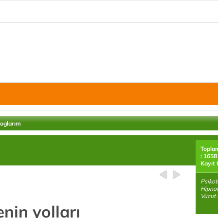
loglarım
Topla
: 1658
Kayıt 
Psikot
Hipnot
Vücut D
nin yolları