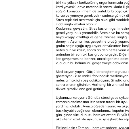
birlikte yüksek kortizolün iç organlarımızda y
kardiyovasküler ve metabolik hastalıklarla ilişk
sağlığı koruyabilir hem de zorluklarla başa çık
kurabiye yemeye gerek yok - sadece günlük diy
Stres tepkisini azaltmak için alkol gibi madd
ciddi sağlık etkileri olabilir.
Kaslarınızı gevşetin : Stres kasların gerilmesin
genel yorgunluk yaratabilir. Stresle ve bu se
Veya kaygıyı azalttığı ve genel zihinsel sağlığ
deneyin. Aşamalı kas gevşetme pratiği yapmak i
grubu seçin (çoğu uygulayıcı, alt vücuttan başl
nefes alın ve kasın, sonra aniden nefes verin 
ardından bir sonraki kas grubuna geçin. Diğer 
kas gevşemesine benzer, ancak gerilme adımını 
vücudun bu bölümünü gevşetmeye odaklanın.
Meditasyon yapın : Güçlü bir araştırma grubu, d
gösteriyor - kısa vadeli farkındalık meditasyon
nefes almak için beş dakika ayırın. Şimdiki an
sonra bırakın gitsinler. Herhangi bir zihinsel 
dikkati şimdiki ana geri getirin.
Uykunuzu koruyun : Gündüz stresi gece uykusun
zamanın azalmasına izin veren tutarlı bir uyk
yardımcı olabilir. Ayrıca öğleden sonra ve ak
baskılayabileceğinden ekranlarınızı kapatın (ve
gün içinde vücudunuzu hareket ettirin: Büyük bir
aktivitenin özellikle uykunuzu iyileştirebileceğ
Fizikselleşin : Tempolu hareket sadece uykuyu 