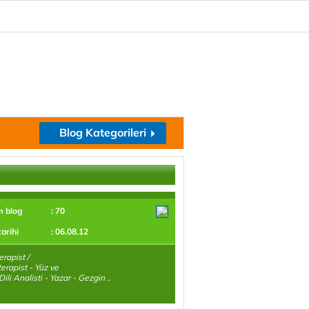
Blog Kategorileri
m blog
: 70
tarihi
: 06.08.12
erapist /
erapist - Yüz ve
ili Analisti - Yazar - Gezgin ..