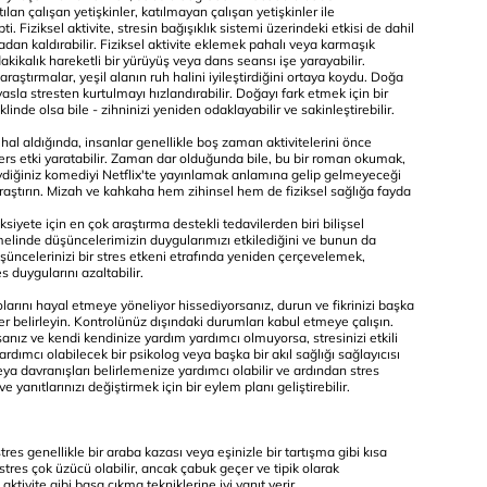
ılan çalışan yetişkinler, katılmayan çalışan yetişkinler ile
i. Fiziksel aktivite, stresin bağışıklık sistemi üzerindeki etkisi de dahil
adan kaldırabilir. Fiziksel aktivite eklemek pahalı veya karmaşık
ikalık hareketli bir yürüyüş veya dans seansı işe yarayabilir.
raştırmalar, yeşil alanın ruh halini iyileştirdiğini ortaya koydu. Doğa
yasla stresten kurtulmayı hızlandırabilir. Doğayı fark etmek için bir
klinde olsa bile - zihninizi yeniden odaklayabilir ve sakinleştirebilir.
ir hal aldığında, insanlar genellikle boş zaman aktivitelerini önce
ers etki yaratabilir. Zaman dar olduğunda bile, bu bir roman okumak,
evdiğiniz komediyi Netflix'te yayınlamak anlamına gelip gelmeyeceği
ı araştırın. Mizah ve kahkaha hem zihinsel hem de fiziksel sağlığa fayda
siyete için en çok araştırma destekli tedavilerden biri bilişsel
emelinde düşüncelerimizin duygularımızı etkilediğini ve bunun da
üşüncelerinizi bir stres etkeni etrafında yeniden çerçevelemek,
 duygularını azaltabilir.
larını hayal etmeye yöneliyor hissediyorsanız, durun ve fikrinizi başka
ler belirleyin. Kontrolünüz dışındaki durumları kabul etmeye çalışın.
anız ve kendi kendinize yardım yardımcı olmuyorsa, stresinizi etkili
rdımcı olabilecek bir psikolog veya başka bir akıl sağlığı sağlayıcısı
ya davranışları belirlemenize yardımcı olabilir ve ardından stres
e yanıtlarınızı değiştirmek için bir eylem planı geliştirebilir.
tres genellikle bir araba kazası veya eşinizle bir tartışma gibi kısa
t stres çok üzücü olabilir, ancak çabuk geçer ve tipik olarak
aktivite gibi başa çıkma tekniklerine iyi yanıt verir.