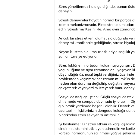
Stres yönetilemez hale geldiğinde, bunun üstes
deneyin.
Stresli deneyimler hayatın normal bir parçasıdır
kalma mekanizmasıdır. Biraz stres olumludur
edin. Stresli mi? Kesinlikle. Ama aynı zamanda 
Ancak bir stres etkeni olumsuz olduğunda ve
deneyimi kronik hale geldiğinde, strese biyolojik
Neyse ki, stresin olumsuz etkileriyle sağlıklı 
şunları tavsiye ediyorlar:
Stres faktörlerini ortadan kaldırmaya çalışın
yoğunluğuna ve aynı zamanda onu yaşayan kişiye
düşündüğünüz, nasıl tepki verdiğiniz üzerinde 
problemden kaçınmak her zaman mümkün değildir
neden olan durumu değiştirip değiştiremeyeceği
gevşeterek veya yardım isteyerek bunu deneyi
Sosyal desteği geliştirin : Güçlü sosyal destek, 
dinlemede ve sempati duymada iyi olabilir. Diğ
gibi pratik yardımda başarılı olabilir. Destek
azaltabilir. İlişkilerinizin dengede kaldığınd
bir arkadaş stres seviyenizi artırabilir.
İyi beslenme : Bir stres etkeni ile karşılaşıldığı
sindirim sistemini etkileyen adrenalin ve kortizo
kortizol hormonunun salınması yağ ve şeker ist