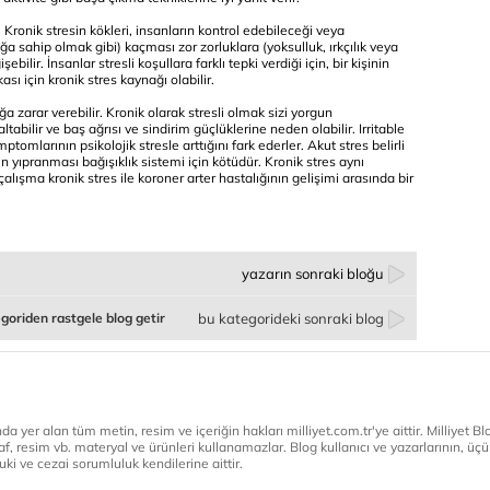
 Kronik stresin kökleri, insanların kontrol edebileceği veya
a sahip olmak gibi) kaçması zor zorluklara (yoksulluk, ırkçılık veya
bilir. İnsanlar stresli koşullara farklı tepki verdiği için, bir kişinin
ası için kronik stres kaynağı olabilir.
a zarar verebilir. Kronik olarak stresli olmak sizi yorgun
bilir ve baş ağrısı ve sindirim güçlüklerine neden olabilir. Irritable
tomlarının psikolojik stresle arttığını fark ederler. Akut stres belirli
esin yıpranması bağışıklık sistemi için kötüdür. Kronik stres aynı
çalışma kronik stres ile koroner arter hastalığının gelişimi arasında bir
yazarın sonraki bloğu
goriden rastgele blog getir
bu kategorideki sonraki blog
a yer alan tüm metin, resim ve içeriğin hakları milliyet.com.tr'ye aittir. Milliyet Blog
af, resim vb. materyal ve ürünleri kullanamazlar. Blog kullanıcı ve yazarlarının, üçün
ki ve cezai sorumluluk kendilerine aittir.