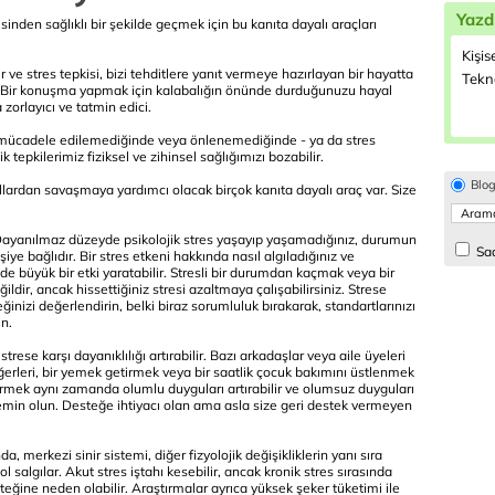
Yazd
inden sağlıklı bir şekilde geçmek için bu kanıta dayalı araçları
Kişis
 ve stres tepkisi, bizi tehditlere yanıt vermeye hazırlayan bir hayatta
Tekno
: Bir konuşma yapmak için kalabalığın önünde durduğunuzu hayal
zorlayıcı ve tatmin edici.
 mücadele edilemediğinde veya önlenemediğinde - ya da stres
 tepkilerimiz fiziksel ve zihinsel sağlığımızı bozabilir.
Blo
yollardan savaşmaya yardımcı olacak birçok kanıta dayalı araç var. Size
 : Dayanılmaz düzeyde psikolojik stres yaşayıp yaşamadığınız, durumun
Sad
 bağlıdır. Bir stres etkeni hakkında nasıl algıladığınız ve
de büyük bir etki yaratabilir. Stresli bir durumdan kaçmak veya bir
, ancak hissettiğiniz stresi azaltmaya çalışabilirsiniz. Strese
nizi değerlendirin, belki biraz sorumluluk bırakarak, standartlarınızı
n.
strese karşı dayanıklılığı artırabilir. Bazı arkadaşlar veya aile üyeleri
erleri, bir yemek getirmek veya bir saatlik çocuk bakımını üstlenmek
 vermek aynı zamanda olumlu duyguları artırabilir ve olumsuz duyguları
an emin olun. Desteğe ihtiyacı olan ama asla size geri destek vermeyen
nda, merkezi sinir sistemi, diğer fizyolojik değişikliklerin yanı sıra
l salgılar. Akut stres iştahı kesebilir, ancak kronik stres sırasında
eğine neden olabilir. Araştırmalar ayrıca yüksek şeker tüketimi ile