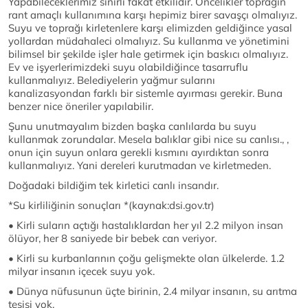
Yapabileceklerimiz sınırlı fakat etkilidir. Öncelikler toprağın
rant amaçlı kullanımına karşı hepimiz birer savaşçı olmalıyız.
Suyu ve toprağı kirletenlere karşı elimizden geldiğince yasal
yollardan müdahaleci olmalıyız. Su kullanma ve yönetimini
bilimsel bir şekilde işler hale getirmek için baskıcı olmalıyız.
Ev ve işyerlerimizdeki suyu olabildiğince tasarruflu
kullanmalıyız. Belediyelerin yağmur sularını
kanalizasyondan farklı bir sistemle ayırması gerekir. Buna
benzer nice öneriler yapılabilir.
Şunu unutmayalım bizden başka canlılarda bu suyu
kullanmak zorundalar. Mesela balıklar gibi nice su canlısı., ,
onun için suyun onlara gerekli kısmını ayırdıktan sonra
kullanmalıyız. Yani dereleri kurutmadan ve kirletmeden.
Doğadaki bildiğim tek kirletici canlı insandır.
*Su kirliliğinin sonuçları *(kaynak:dsi.gov.tr)
• Kirli suların açtığı hastalıklardan her yıl 2.2 milyon insan
ölüyor, her 8 saniyede bir bebek can veriyor.
• Kirli su kurbanlarının çoğu gelişmekte olan ülkelerde. 1.2
milyar insanın içecek suyu yok.
• Dünya nüfusunun üçte birinin, 2.4 milyar insanın, su arıtma
tesisi yok.