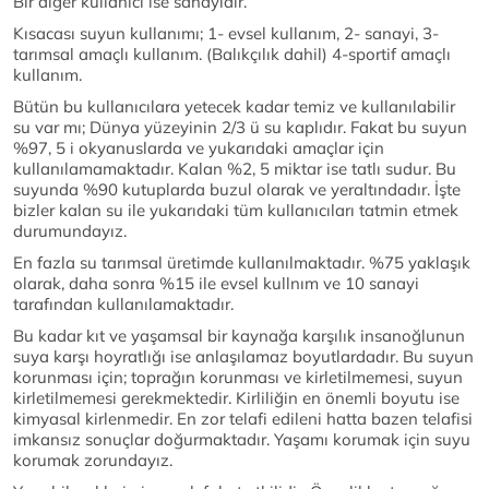
Bir diğer kullanıcı ise sanayidir.
Kısacası suyun kullanımı; 1- evsel kullanım, 2- sanayi, 3-
tarımsal amaçlı kullanım. (Balıkçılık dahil) 4-sportif amaçlı
kullanım.
Bütün bu kullanıcılara yetecek kadar temiz ve kullanılabilir
su var mı; Dünya yüzeyinin 2/3 ü su kaplıdır. Fakat bu suyun
%97, 5 i okyanuslarda ve yukarıdaki amaçlar için
kullanılamamaktadır. Kalan %2, 5 miktar ise tatlı sudur. Bu
suyunda %90 kutuplarda buzul olarak ve yeraltındadır. İşte
bizler kalan su ile yukarıdaki tüm kullanıcıları tatmin etmek
durumundayız.
En fazla su tarımsal üretimde kullanılmaktadır. %75 yaklaşık
olarak, daha sonra %15 ile evsel kullnım ve 10 sanayi
tarafından kullanılamaktadır.
Bu kadar kıt ve yaşamsal bir kaynağa karşılık insanoğlunun
suya karşı hoyratlığı ise anlaşılamaz boyutlardadır. Bu suyun
korunması için; toprağın korunması ve kirletilmemesi, suyun
kirletilmemesi gerekmektedir. Kirliliğin en önemli boyutu ise
kimyasal kirlenmedir. En zor telafi edileni hatta bazen telafisi
imkansız sonuçlar doğurmaktadır. Yaşamı korumak için suyu
korumak zorundayız.