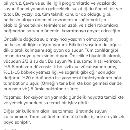
biliyoruz. Çevre ve su ile ilgili programlarda ve yazılar da
suyun önemi yanında gelecekteki su kıtlığıda önemli bir yer
tutar. Bu yazıyı da, tüm teknik konular da olduğu gibi,
herkesin olayın önemini kavramasını sağlamak için
olabildiğince teknik terimlerden uzak ve sizleri rakamlara
boğmadan sorunun önemini kavratmaya gayret edeceğim.
Öncelikle doğada su olmayınca yaşamın olmayacağını
herkesin bildiğini düşünüyorum. Bitkileri yaşatan da, ağacı
dik olarak kalmasını sağlayan da sudur. Tüm canlılar gibi
insan da suya gereksinim duyar. Öncelikle biyolojik olarak,
vücudun 2/3 ü su dur. Bu suyun % 1 susama hissi verirken,
%5-8 nabızda düzensizlik halsizlik ve vücut ısıında artış,
%11-15 böbrek yetmeziliği ve sağırlık gibi ağır sonuçlar
doğurur. %20 olduğunda ise yaşamsal fonksiyonlarda ağır
tahribatlar oluşur. (Örneğin terle birlikte kan gelmesi deride
buruşma vb.) ölümle noktalanır süreç.
Yaşamsal fonksiyonları yanında gündelik hayatta temizlikte
ve yemek yaparken su temel bir işlev görür.
Diğer bir kullanım alanı ise tarımsal üretimde suyun
kullanımıdır. Tarımsal üretim tüm tüketiciler içinde en yüksek
paya sahiptir.