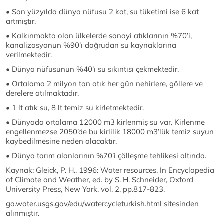
• Son yüzyılda dünya nüfusu 2 kat, su tüketimi ise 6 kat
artmıştır.
• Kalkınmakta olan ülkelerde sanayi atıklarının %70’i,
kanalizasyonun %90’ı doğrudan su kaynaklarına
verilmektedir.
• Dünya nüfusunun %40’ı su sıkıntısı çekmektedir.
• Ortalama 2 milyon ton atık her gün nehirlere, göllere ve
derelere atılmaktadır.
• 1 lt atık su, 8 lt temiz su kirletmektedir.
• Dünyada ortalama 12000 m3 kirlenmiş su var. Kirlenme
engellenmezse 2050’de bu kirlilik 18000 m3’lük temiz suyun
kaybedilmesine neden olacaktır.
• Dünya tarım alanlarının %70’i çölleşme tehlikesi altında.
Kaynak: Gleick, P. H., 1996: Water resources. In Encyclopedia
of Climate and Weather, ed. by S. H. Schneider, Oxford
University Press, New York, vol. 2, pp.817-823.
ga.water.usgs.gov/edu/watercycleturkish.html sitesinden
alınmıştır.