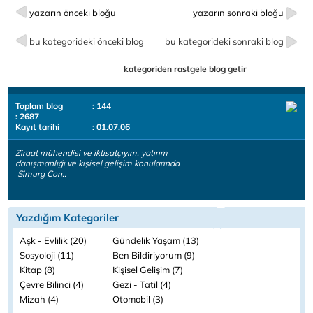
yazarın önceki bloğu
yazarın sonraki bloğu
bu kategorideki önceki blog
bu kategorideki sonraki blog
kategoriden rastgele blog getir
Toplam blog
: 144
: 2687
Kayıt tarihi
: 01.07.06
Ziraat mühendisi ve iktisatçıyım. yatırım
danışmanlığı ve kişisel gelişim konularında
Simurg Con..
Yazdığım Kategoriler
Aşk - Evlilik (20)
Gündelik Yaşam (13)
Sosyoloji (11)
Ben Bildiriyorum (9)
Kitap (8)
Kişisel Gelişim (7)
Çevre Bilinci (4)
Gezi - Tatil (4)
Mizah (4)
Otomobil (3)