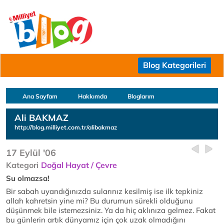
Blog Kategorileri
Ana Sayfam
Hakkımda
Bloglarım
Ali BAKMAZ
http://blog.milliyet.com.tr/alibakmaz
17 Eylül '06
Kategori
Doğal Hayat / Çevre
Su olmazsa!
Bir sabah uyandığınızda sularınız kesilmiş ise ilk tepkiniz
allah kahretsin yine mi? Bu durumun sürekli olduğunu
düşünmek bile istemezsiniz. Ya da hiç aklınıza gelmez. Fakat
bu günlerin artık dünyamız için çok uzak olmadığını