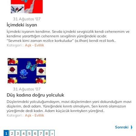
31 Ağustos '07
İçimdeki isyan
İçimdeki isyanım kendime. Sevda içindeki sevgisizlik kendi cehenemim ve
kendime yararttığım cehennem sevgilinin yüreğindeki acıdır.
“Sevmek kimi zaman rezilce korkuludur” (a.ilhan) kendi rezil kork..
Kategori :
Aşk - Evlilik
31 Ağustos '07
Düş kadına doğru yolculuk
Düşlerimdeki yolculuğumdayım, mavi düşlerimden yani dokunduğum mavi
düşlerim, dedi adam. Yüreğindeki kırıntı olmalıyım, Sen kırıntı olamazsın
yüreğimde dedi kadın. Adam küçücük kırıntıyken yüreğind..
Kategori :
Aşk - Evlilik
Sonraki
1
2
3
4
5
6
7
8
»