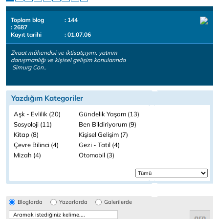
Toplam blog
: 144
: 2687
Kayıt tarihi
: 01.07.06
Ziraat mühendisi ve iktisatçıyım. yatırım
danışmanlığı ve kişisel gelişim konularında
Simurg Con..
Yazdığım Kategoriler
Aşk - Evlilik (20)
Gündelik Yaşam (13)
Sosyoloji (11)
Ben Bildiriyorum (9)
Kitap (8)
Kişisel Gelişim (7)
Çevre Bilinci (4)
Gezi - Tatil (4)
Mizah (4)
Otomobil (3)
Bloglarda
Yazarlarda
Galerilerde