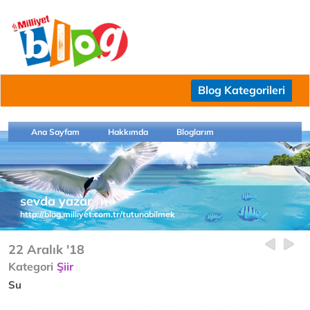
Blog Kategorileri
Ana Sayfam
Hakkımda
Bloglarım
sevda yazar
http://blog.milliyet.com.tr/tutunabilmek
22 Aralık '18
Kategori
Şiir
Su