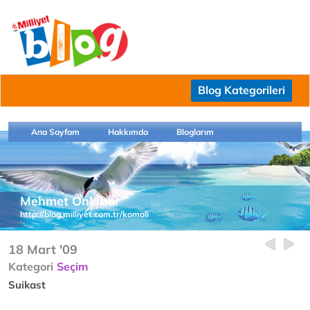
Blog Kategorileri
Ana Sayfam
Hakkımda
Bloglarım
Mehmet Önkibar
http://blog.milliyet.com.tr/komoli
18 Mart '09
Kategori
Seçim
Suikast