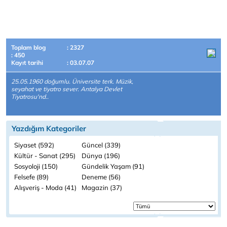
Toplam blog
: 2327
: 450
Kayıt tarihi
: 03.07.07
25.05.1960 doğumlu. Üniversite terk. Müzik,
seyahat ve tiyatro sever. Antalya Devlet
Tiyatrosu'nd..
Yazdığım Kategoriler
Siyaset (592)
Güncel (339)
Kültür - Sanat (295)
Dünya (196)
Sosyoloji (150)
Gündelik Yaşam (91)
Felsefe (89)
Deneme (56)
Alışveriş - Moda (41)
Magazin (37)