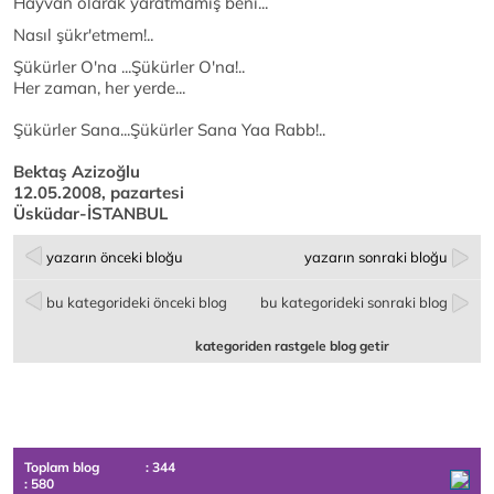
Hayvan olarak yaratmamış beni...
Nasıl şükr'etmem!..
Şükürler O'na ...Şükürler O'na!..
Her zaman, her yerde...
Şükürler Sana...Şükürler Sana Yaa Rabb!..
Bektaş Azizoğlu
12.05.2008, pazartesi
Üsküdar-İSTANBUL
yazarın önceki bloğu
yazarın sonraki bloğu
bu kategorideki önceki blog
bu kategorideki sonraki blog
kategoriden rastgele blog getir
Toplam blog
: 344
: 580