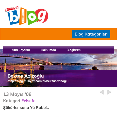
Blog Kategorileri
Ana Sayfam
Hakkımda
Bloglarım
Bektaş Azizoğlu
http://blog.milliyet.com.tr/bektasazizoglu
13 Mayıs '08
Kategori
Felsefe
Şükürler sana Yâ Rabb!..