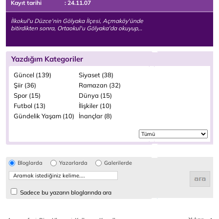
Kayıt tarihi
: 24.11.07
İlkokul'u Düzce'nin Gölyaka İlçesi, Açmaköy'ünde
bitirdikten sonra, Ortaokul'u Gölyaka'da okuyup,..
Yazdığım Kategoriler
Güncel (139)
Siyaset (38)
Şiir (36)
Ramazan (32)
Spor (15)
Dünya (15)
Futbol (13)
İlişkiler (10)
Gündelik Yaşam (10)
İnançlar (8)
Bloglarda
Yazarlarda
Galerilerde
Sadece bu yazarın bloglarında ara