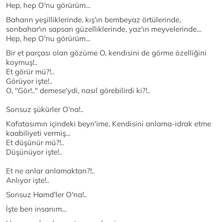
Hep, hep O'nu görürüm...
Baharın yeşilliklerinde, kış'ın bembeyaz örtülerinde,
sonbahar'ın sapsarı güzelliklerinde, yaz'ın meyvelerinde...
Hep, hep O'nu görürüm...
Bir et parçası olan gözüme O, kendisini de görme özelliğini
koymuş!..
Et görür mü?!..
Görüyor işte!..
O, ''Gör!..'' demese'ydi, nasıl görebilirdi ki?!..
Sonsuz şükürler O'na!..
Kafatasımın içindeki beyn'ime, Kendisini anlama-idrak etme
kaabiliyeti vermiş...
Et düşünür mü?!..
Düşünüyor işte!..
Et ne anlar anlamaktan?!..
Anlıyor işte!..
Sonsuz Hamd'ler O'na!..
İşte ben insanım...