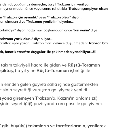
ilerden duyduğumuz demeçler, bu yıl
Trabzon
için veriliyor.
arı oynanmadan önce veya sonra rahatlıkla '
Trabzon şampiyon olsun
en
'Trabzon için oynadık'
veya
'Trabzon olsun'
diyor...
yon olmasın diye
'Trabzona yenilelim'
diyorlar...
..
korkmayın'
diyor, hatta maç başlamadan önce
'bizi yenin'
diye
abzona yazık olur...'
diyebiliyor...
, taraftar, spor yazarı, Trabzon maçı gelince düşünmeden
'Trabzon bizi
k, fanatik taraftar duyguları ile çekinmeden yazabiliyor...!!!
 takım takviyeli kadro ile giden ve
Rüştü-Toraman
şiktaş
, bu yıl yine
Rüştü-Toraman
işbirliği ile
çin elinden gelen gayreti saha içinde göstermekten
inin seyrettiği vuruştan gol yiyerek yenildi...
isyona giremeyen Trabzon
'a,
Kazım
'ın anlamsız(!)
inin seyrettiği(!) pozisyonda ara pası ile gol yiyerek
gibi büyük(!) takımların ve taraftarlarının, yenilerek