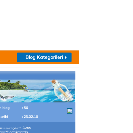
Blog Kategorileri
m blog
: 56
tarihi
: 23.02.10
mezunuyum. Uzun
 çeşitli bankalarda