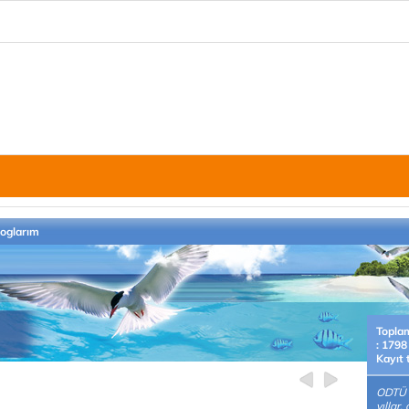
loglarım
Topla
: 1798
Kayıt 
ODTÜ 
yıllar,