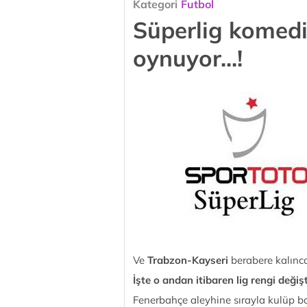
Kategori
Futbol
Süperlig komed
oynuyor...!
Ve
Trabzon-Kayseri
berabere kalınca
İşte o andan itibaren lig rengi değişti
Fenerbahçe aleyhine sırayla kulüp baş