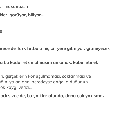
yor musunuz...?
eri görüyor, biliyor...
!!
ece de Türk futbolu hiç bir yere gitmiyor, gitmeyecek
ta bu kadar etkin olmasını anlamak, kabul etmek
dan, gerçeklerin konuşulmaması, saklanması ve
lığın, yalanların, neredeyse doğal olduğunun
k kaygı verici...!
g' adı sizce de, bu şartlar altında, daha çok yakışmaz