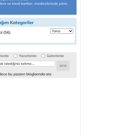
işlem ve kredi kartları merkezlerinde yöne..
ığım Kategoriler
l (56)
glarda
Yazarlarda
Galerilerde
ece bu yazarın bloglarında ara