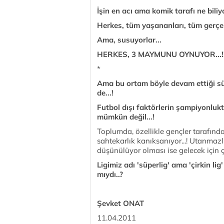
İşin en acı ama komik tarafı ne bili
Herkes, tüm yaşananları, tüm gerçekl
Ama, susuyorlar...
HERKES, 3 MAYMUNU OYNUYOR...!
*
Ama bu ortam böyle devam ettiği sür
de...!
Futbol dışı faktörlerin şampiyonluk
mümkün değil...!
Toplumda, özellikle gençler tarafın
sahtekarlık kanıksanıyor...! Utanmaz
düşünülüyor olması ise gelecek için ço
Ligimiz adı 'süperlig' ama 'çirkin li
mıydı..?
Şevket ONAT
11.04.2011