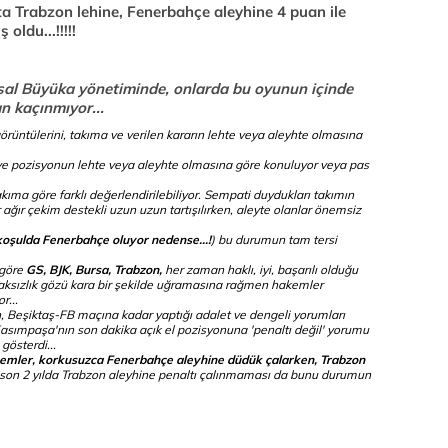
a Trabzon lehine, Fenerbahçe aleyhine 4 puan ile
oldu...!!!!!
nsal Büyüka yönetiminde, onlarda bu oyunun içinde
an kaçınmıyor...
örüntülerini, takıma ve verilen kararın lehte veya aleyhte olmasına
a ve pozisyonun lehte veya aleyhte olmasına göre konuluyor veya pas
kıma göre farklı değerlendirilebiliyor. Sempati duydukları takımın
r ağır çekim destekli uzun uzun tartışılırken, aleyte olanlar önemsiz
 koşulda Fenerbahçe oluyor nedense...!
) bu durumun tam tersi
 göre
GS, BJK, Bursa, Trabzon,
her zaman haklı, iyi, başarılı olduğu
haksızlık gözü kara bir şekilde uğramasına rağmen hakemler
r...
n, Beşiktaş-FB maçına kadar yaptığı adalet ve dengeli yorumları
Kasımpaşa'nın son dakika açık el pozisyonuna 'penaltı değil' yorumu
gösterdi...
hakemler, korkusuzca Fenerbahçe aleyhine düdük çalarken, Trabzon
 son 2 yılda Trabzon aleyhine penaltı çalınmaması da bunu durumun