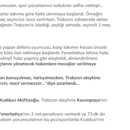
cuları, spor yazarlarının tuttukları saflar netleşti...
arlar takıma göre farklı alınmaya başlandı. Örneğin:
maç seyircisiz ceza verilirken, Trabzon sahasında atılan
ağmen Trabzon'a istediği, seçtiği sahada, seyircili 1 maç
ta yapan defans oyuncusu, karşı takımın hocası önceki
 ve kötü ilan edilmeye başlandı. Fenerbahçe lehine hata
inçli hata yapmış gibi eleştirildi, dinlendirilmesi
larını yönetecek hakemlere mesajlar verilmeye
arı konuşulmaz, tartışılmazken, Trabzon aleyhine
sin, nasıl vermezsin...'
diye azarlandı...
Kuddusi Müftüoğlu
, Trabzon aleyhine
Kasımpaşa
'nın
Fenerbahçe
'nin 2 net penaltısını vermedi ve 73.dk da
 hakem yorumcularının bu pozisyonlarda Kuddusi'nin