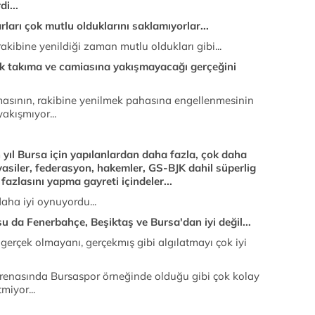
di...
arları çok mutlu olduklarını saklamıyorlar...
rakibine yenildiği zaman mutlu oldukları gibi...
k takıma ve camiasına yakışmayacağı gerçeğini
asının, rakibine yenilmek pahasına engellenmesinin
akışmıyor...
n yıl Bursa için yapılanlardan daha fazla, çok daha
yasiler, federasyon, hakemler, GS-BJK dahil süperlig
 fazlasını yapma gayreti içindeler...
daha iyi oynuyordu...
su da Fenerbahçe, Beşiktaş ve Bursa'dan iyi değil...
erçek olmayanı, gerçekmış gibi algılatmayı çok iyi
arenasında Bursaspor örneğinde olduğu gibi çok kolay
miyor...