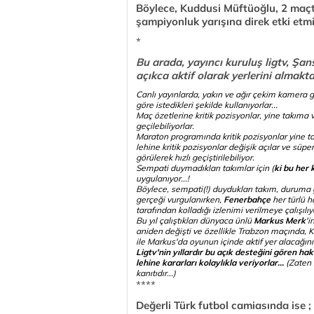
Böylece, Kuddusi Müftüoğlu, 2 maçt
şampiyonluk yarışına direk etki etmiş 
*
Bu arada, yayıncı kuruluş ligtv, Şa
açıkca aktif olarak yerlerini almakt
Canlı yayınlarda, yakın ve ağır çekim kamera g
göre istedikleri şekilde kullanıyorlar...
Maç özetlerine kritik pozisyonlar, yine takım
geçilebiliyorlar.
Maraton programında kritik pozisyonlar yine ta
lehine kritik pozisyonlar değişik açılar ve süpe
görülerek hızlı geçiştirilebiliyor.
Sempati duymadıkları takımlar için (
ki bu her
uygulanıyor...!
Böylece, sempati(!) duydukları takım, duruma
gerçeği vurgulanırken,
Fenerbahçe
her türlü 
tarafından kolladığı izlenimi verilmeye çalışılıyo
Bu yıl çalıştıkları dünyaca ünlü
Markus Merk
'i
aniden değişti ve özellikle Trabzon maçında, 
ile Markus'da oyunun içinde aktif yer alacağını 
Ligtv'nin yıllardır bu açık desteğini gören 
lehine kararları kolaylıkla veriyorlar...
(Zaten
kanıtıdır...)
****
Değerli Türk futbol camiasında ise ;