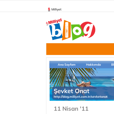
Milliyet
Ana Sayfam
Hakkımda
B
Şevket Onat
http://blog.milliyet.com.tr/sevketonat
11 Nisan '11