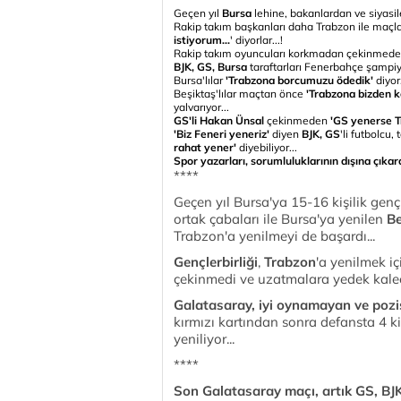
Geçen yıl
Bursa
lehine, bakanlardan ve siyas
Rakip takım başkanları daha Trabzon ile maçl
istiyorum...
' diyorlar...!
Rakip takım oyuncuları korkmadan çekinmed
BJK, GS, Bursa
taraftarları Fenerbahçe şampi
Bursa'lılar
'Trabzona borcumuzu ödedik'
diyor.
Beşiktaş'lılar maçtan önce
'Trabzona bizden 
yalvarıyor...
GS'li Hakan Ünsal
çekinmeden
'GS yenerse Tr
'Biz Feneri yeneriz'
diyen
BJK, GS
'li futbolcu
rahat yener'
diyebiliyor...
Spor yazarları, sorumluluklarının dışına çıkara
****
Geçen yıl Bursa'ya 15-16 kişilik genç
ortak çabaları ile Bursa'ya yenilen
Be
Trabzon'a yenilmeyi de başardı...
Gençlerbirliği
,
Trabzon
'a yenilmek i
çekinmedi ve uzatmalara yedek kalecis
Galatasaray, iyi oynamayan ve poz
kırmızı kartından sonra defansta 4 kiş
yeniliyor...
****
Son Galatasaray maçı, artık GS, BJK 