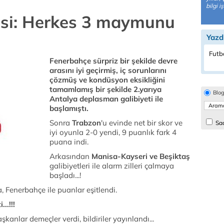
bilgi 
isi: Herkes 3 maymunu
Yazd
Futbo
Fenerbahçe sürpriz bir şekilde devre
arasını iyi geçirmiş, iç sorunlarını
çözmüş ve kondüsyon eksikliğini
tamamlamış bir şekilde 2.yarıya
Blo
Antalya deplasman galibiyeti ile
başlamıştı.
Sonra
Trabzon
'u evinde net bir skor ve
Sad
iyi oyunla 2-0 yendi, 9 puanlık fark 4
puana indi.
Arkasından
Manisa-Kayseri ve Beşiktaş
galibiyetleri ile alarm zilleri çalmaya
başladı...!
, Fenerbahçe ile puanlar eşitlendi.
...!!!
kanlar demeçler verdi, bildiriler yayınlandı...