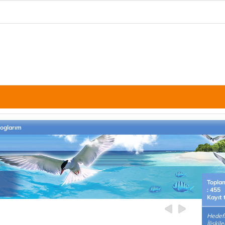
loglarım
Topla
: 455
Kayıt 
Hedef
İlişki