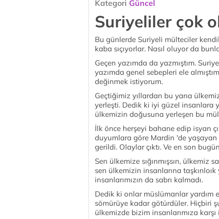
Kategori
Güncel
Suriyeliler çok o
Bu günlerde Suriyeli mülteciler kendi
kaba sıçıyorlar. Nasıl oluyor da bunla
Geçen yazımda da yazmıştım. Suriye 
yazımda genel sebepleri ele almıştım
değinmek istiyorum.
Geçtiğimiz yıllardan bu yana ülkemiz
yerleşti. Dedik ki iyi güzel insanlar
ülkemizin doğusuna yerleşen bu mültec
İlk önce herşeyi bahane edip isyan çı
duyumlara göre Mardin 'de yaşayan in
gerildi. Olaylar çıktı. Ve en son bugün
Sen ülkemize sığınmışsın, ülkemiz san
sen ülkemizin insanlarına taşkınloık 
insanlarımızın da sabrı kalmadı.
Dedik ki onlar müslümanlar yardım ed
sömürüye kadar götürdüler. Hiçbiri ş
ülkemizde bizim insanlarımıza karşı 