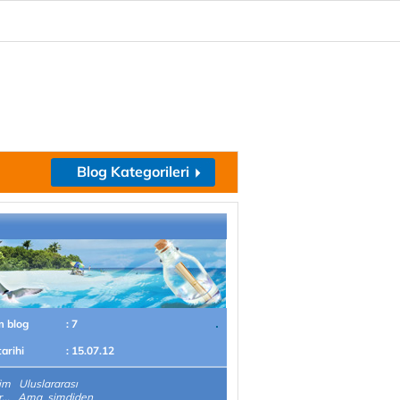
Blog Kategorileri
m blog
: 7
tarihi
: 15.07.12
im Uluslararası
ler... Ama şimdiden