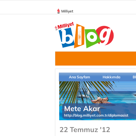
Milliyet
Ana Sayfam
Hakkımda
B
Mete Akar
http://blog.milliyet.com.tr/diplomasist
22 Temmuz '12