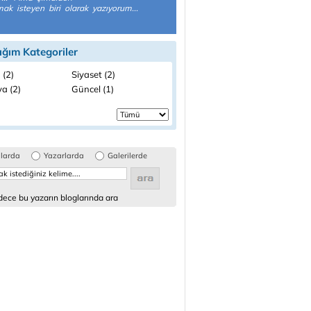
ak isteyen biri olarak yazıyorum...
ığım Kategoriler
 (2)
Siyaset (2)
a (2)
Güncel (1)
glarda
Yazarlarda
Galerilerde
ece bu yazarın bloglarında ara