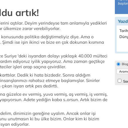
başlam
ldu artık!
Yazd
lerini aştılar. Deyim yerindeyse tam anlamıyla yedikleri
r ülkemize zarar verebiliyorlar.
Tarih
konusunda politika değiştirmeliyiz diye. Ama o
Düny
. Şimdi ise işin ikinci ve bize en çok dokunan kısmına
e Suriye 'deki isyandan dolayı yaklaşık 40.000 mülteci
a yardım ediyoruz iyilik yapıyoruz. Ama zaman geçtikçe
Blo
iler işleri arap saçına çevirdiler.
karttılar. Dedik ki hata bizdedir. Sonra aldığım
sanşlarımızı rahatsız etmeye başlamışlar. Sinirler
Sad
 çıkan isyan artık pes dedirtti.
a güzelce ev vermiş, yuva vermiş, aş vermiş, iş vermiş,
yapıyorsun. Adete yediğin kaba s..orsun. Artık bizim de
elim, dinimizin gereğine uyalım. Ancak onlar işi
unu unutmasın ki bu ülke bizim. Onlar kim ki bizim
isyan ediyorlar.