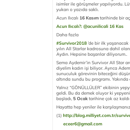
isimler ile görüşmeler yapılıyordu. 
yukarı o yazıda saklı.
Acun Ilıcalı
16 Kasım
tarihinde bir aç
Acun Ilıcalı?: @acunilicali
16 Kas
Daha fazla
#Survivor2018
’de bir ilk yaşanacak d
yılın All Starlar kadrosuna dahil o
Aydın. Hepsine başarılar diliyorum..
Sema Aydemir’in Survivor All Star ar
diyelim kadın işi biliyor. Ayrıca Ade
sunuculuk görevinin biteceğini düşü
altında sundu bu programı. Yakında 
Yalnız “GÖNÜLLÜLER” ekibinin yepyen
geldi. Bu da demek oluyor ki yepyeni
başladı,
5 Ocak
tarihine çok az kaldı
Hayatta hep yeniler ile karşılaşmanız
(1)
http://blog.milliyet.com.tr/surv
eceer6@gmail.com