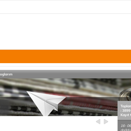
loglarım
Topla
: 3899
Kayıt 
16- 06
doğdum