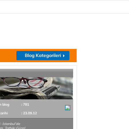
Blog Kategorileri
m blog
: 781
tarihi
: 23.09.12
- İstanbul'da
. Tatbiki Güzel