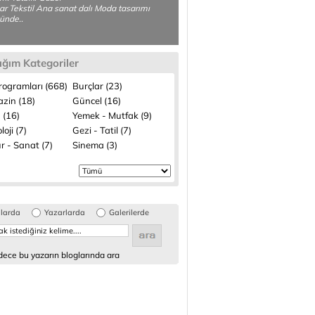
ar Tekstil Ana sanat dalı Moda tasarımı
ünde..
ığım Kategoriler
rogramları (668)
Burçlar (23)
zin (18)
Güncel (16)
 (16)
Yemek - Mutfak (9)
loji (7)
Gezi - Tatil (7)
r - Sanat (7)
Sinema (3)
glarda
Yazarlarda
Galerilerde
ece bu yazarın bloglarında ara