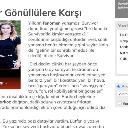
Sanatl
bölüm
r Gönüllülere Karşı
Yılların
fenomen
yarışması Survivor
Yazd
daha final yaptığının gecesi “bir daha ki
Survivor’da kimler yarışacak? “
TV P
sorularının başladığı anlardır. Evet, sanki
Maga
yarışma henüz bitmemiş gibi seyircisinin
Tarih
de “getirin bir sonrakini” edası ile
Astro
izlediği dizidir Survivor.
Kültü
Dizi dedim çünkü her şeyden önce
yarışma 6 ay sürüyor. Ekstradan da
yarışmaya başlayanlar kendilerine; yeni
bir tarz, yeni bir karakter, yeni bir hava,
ben “guruyum” edası, ben “savaşçıyım”
Blo
tavrı, “ah, rol kabiliyetimi bir görseler!”
iminin insanlıktan çıktığı, kiminin Budha heykeline
arkoz
dağıtan, dedikodunun cıvatasını fırlatan,
Sad
 arada harmanlandığı ekran şovu olduğu için adına dizi
.
Bu yazımda bazı detaylar verdim. Lütfen o yazıyı
! Yoksa her şey yeni başlıyor gibi gelir, oysa zaten bu