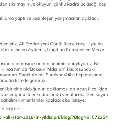
Lütfen sıkılmayın ve okuyun, çünkü
kadro
üç aşağı beş
ıklama yaptı ve kesinleşen yarışmacıları açıkladı.
emiştik, All Starlar yeni Gönüllüler’e karşı... İşte bu
lan 3 isim; Sema Aydemir, Nagihan Karadere ve Merve
asına alınmasını sanırım hepimiz onaylıyoruz. Ne
m Kılıccı’nın da “Boksun Yıldızları” kadrosundaki
nüyorum. Sanki Adem, Survivor Valizi hep masanın
onu da listede görürüz.
i bir ekip olduğunun açıklaması da Acun Ilıcalı’dan
 yüzler gönüllüler kadrosunda yer alacak. Geri sayım
 bakalım kimler kimler katılacak bu listeye.
 dileği ile…
ivor-all-star-2018-in-yildizlari/Blog/?BlogNo=572254