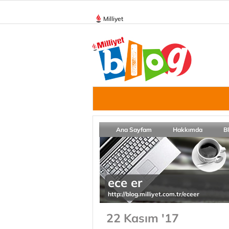
Milliyet
Ana Sayfam
Hakkımda
B
ece er
http://blog.milliyet.com.tr/eceer
22 Kasım '17