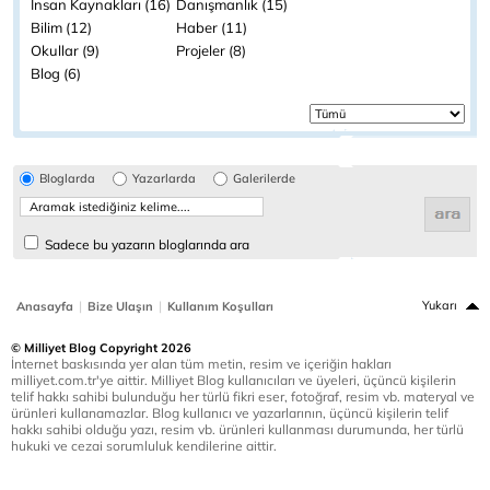
İnsan Kaynakları (16)
Danışmanlık (15)
Bilim (12)
Haber (11)
Okullar (9)
Projeler (8)
Blog (6)
Bloglarda
Yazarlarda
Galerilerde
Sadece bu yazarın bloglarında ara
|
|
Yukarı
Anasayfa
Bize Ulaşın
Kullanım Koşulları
© Milliyet Blog Copyright 2026
İnternet baskısında yer alan tüm metin, resim ve içeriğin hakları
milliyet.com.tr'ye aittir. Milliyet Blog kullanıcıları ve üyeleri, üçüncü kişilerin
telif hakkı sahibi bulunduğu her türlü fikri eser, fotoğraf, resim vb. materyal ve
ürünleri kullanamazlar. Blog kullanıcı ve yazarlarının, üçüncü kişilerin telif
hakkı sahibi olduğu yazı, resim vb. ürünleri kullanması durumunda, her türlü
hukuki ve cezai sorumluluk kendilerine aittir.