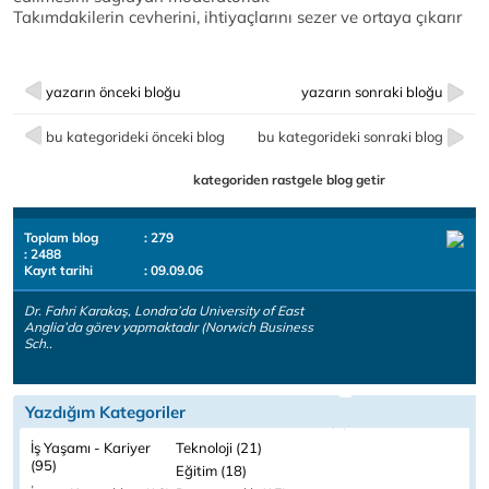
Takımdakilerin cevherini, ihtiyaçlarını sezer ve ortaya çıkarır
yazarın önceki bloğu
yazarın sonraki bloğu
bu kategorideki önceki blog
bu kategorideki sonraki blog
kategoriden rastgele blog getir
Toplam blog
: 279
: 2488
Kayıt tarihi
: 09.09.06
Dr. Fahri Karakaş, Londra’da University of East
Anglia’da görev yapmaktadır (Norwich Business
Sch..
Yazdığım Kategoriler
İş Yaşamı - Kariyer
Teknoloji (21)
(95)
Eğitim (18)