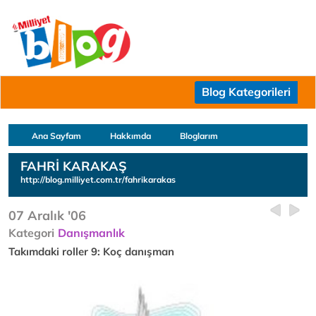
Blog Kategorileri
Ana Sayfam
Hakkımda
Bloglarım
FAHRİ KARAKAŞ
http://blog.milliyet.com.tr/fahrikarakas
07 Aralık '06
Kategori
Danışmanlık
Takımdaki roller 9: Koç danışman