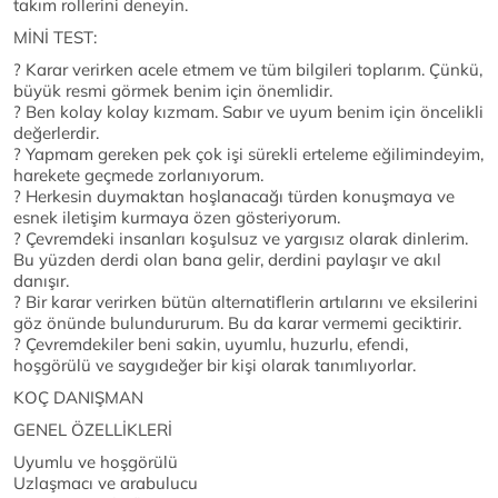
takım rollerini deneyin.
MİNİ TEST:
? Karar verirken acele etmem ve tüm bilgileri toplarım. Çünkü,
büyük resmi görmek benim için önemlidir.
? Ben kolay kolay kızmam. Sabır ve uyum benim için öncelikli
değerlerdir.
? Yapmam gereken pek çok işi sürekli erteleme eğilimindeyim,
harekete geçmede zorlanıyorum.
? Herkesin duymaktan hoşlanacağı türden konuşmaya ve
esnek iletişim kurmaya özen gösteriyorum.
? Çevremdeki insanları koşulsuz ve yargısız olarak dinlerim.
Bu yüzden derdi olan bana gelir, derdini paylaşır ve akıl
danışır.
? Bir karar verirken bütün alternatiflerin artılarını ve eksilerini
göz önünde bulundururum. Bu da karar vermemi geciktirir.
? Çevremdekiler beni sakin, uyumlu, huzurlu, efendi,
hoşgörülü ve saygıdeğer bir kişi olarak tanımlıyorlar.
KOÇ DANIŞMAN
GENEL ÖZELLİKLERİ
Uyumlu ve hoşgörülü
Uzlaşmacı ve arabulucu