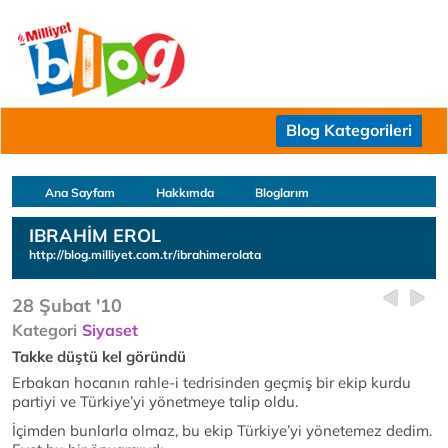
Blog Kategorileri
Ana Sayfam
Hakkımda
Bloglarım
IBRAHİM EROL
http://blog.milliyet.com.tr/ibrahimerolata
28 Şubat '10
Kategori
Siyaset
Takke düştü kel göründü
Erbakan hocanın rahle-i tedrisinden geçmiş bir ekip kurdu
partiyi ve Türkiye’yi yönetmeye talip oldu.
İçimden bunlarla olmaz, bu ekip Türkiye’yi yönetemez dedim.