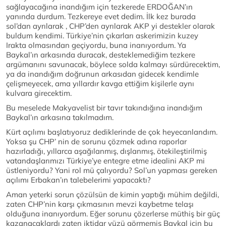
sağlayacağına inandığım için tezkerede ERDOĞAN’ın
yanında durdum. Tezkereye evet dedim. İlk kez burada
sol’dan ayrılarak , CHP’den ayrılarak AKP yi destekler olarak
buldum kendimi. Türkiye’nin çıkarları askerimizin kuzey
Irakta olmasından geçiyordu, buna inanıyordum. Ya
Baykal’ın arkasında duracak, desteklemediğim tezkere
argümanını savunacak, böylece solda kalmayı sürdürecektim,
ya da inandığım doğrunun arkasıdan gidecek kendimle
çelişmeyecek, ama yıllardır kavga ettiğim kişilerle aynı
kulvara girecektim.
Bu meselede Makyavelist bir tavır takındığına inandığım
Baykal’ın arkasına takılmadım.
Kürt açılımı başlatıyoruz dediklerinde de çok heyecanlandım.
Yoksa şu CHP’ nin de sorunu çözmek adına raporlar
hazırladığı, yıllarca aşağılanmış, dışlanmış, ötekileştirilmiş
vatandaşlarımızı Türkiye’ye entegre etme idealini AKP mi
üstleniyordu? Yani rol mü çalıyordu? Sol’un yapması gereken
açılımı Erbakan’ın talebelerimi yapacaktı?
Aman yeterki sorun çözülsün de kimin yaptığı mühim değildi,
zaten CHP’nin karşı çıkmasının mevzi kaybetme telaşı
olduğuna inanıyordum. Eğer sorunu çözerlerse müthiş bir güç
kazanacaklardı zaten iktidar yüzü görmemiş Baykal için bu