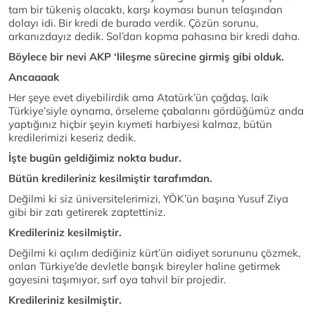
tam bir tükeniş olacaktı, karşı koyması bunun telaşından
dolayı idi. Bir kredi de burada verdik. Çözün sorunu,
arkanızdayız dedik. Sol’dan kopma pahasına bir kredi daha.
Böylece bir nevi AKP ‘lileşme sürecine girmiş gibi olduk.
Ancaaaak
Her şeye evet diyebilirdik ama Atatürk’ün çağdaş, laik
Türkiye’siyle oynama, örseleme çabalarını gördüğümüz anda
yaptığınız hiçbir şeyin kıymeti harbiyesi kalmaz, bütün
kredilerimizi keseriz dedik.
İşte bugün geldiğimiz nokta budur.
Bütün kredileriniz kesilmiştir tarafımdan.
Değilmi ki siz üniversitelerimizi, YÖK’ün başına Yusuf Ziya
gibi bir zatı getirerek zaptettiniz.
Kredileriniz kesilmiştir.
Değilmi ki açılım dediğiniz kürt’ün aidiyet sorununu çözmek,
onları Türkiye’de devletle barışık bireyler haline getirmek
gayesini taşımıyor, sırf oya tahvil bir projedir.
Kredileriniz kesilmiştir.