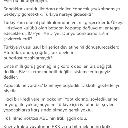
Evet bu bir önyargıydı.
Sandıklar kuruldu iktidara geldiler. Yapacak şey kalmamıştı.
Bekleyip görecektik. Türkiye nereye gidecekti?
Türkiye’nin ulusal politikalarından vazmı geçeceklerdi. Ülkeyi
Hıristiyan kulübü olan batıdan kopartıp doğuya mı entegre
edeceklerdi. İMF’ye , ABD ‘ye , Dünya bankasına sırt mı
çevireceklerdi?
Türkiye’yi usul usul bir şeriat devletine mi dönüştüreceklerdi,
Atatürkü, onun, çağdaş laik devletini
buharlaştıracaklarmıydı?
Önce milli görüş gömleğini çıkardık dediler. Biz değiştik
dediler. Biz sisteme muhalif değiliz, sisteme entegreyiz
dediler.
Yapacak ne vardıki? İzlemeye başladık. Dikkatli gözlerle iyi
niyetle.
Hadi bir kredi verelim bakalım. Yaptıklarına, söylediklerine
önyargı ile yaklaşmayalım Türkiye için iyi olan bir şeyler
yapacaklarsa karşısında olmaya gerek yoktu.
İlk kırılma noktası ABD’nin Irak işgali oldu.
Kuzey Irakta yuvalanan PKK yı da bitirmek adına katkı