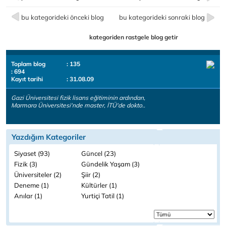
bu kategorideki önceki blog
bu kategorideki sonraki blog
kategoriden rastgele blog getir
Toplam blog
: 135
: 694
Kayıt tarihi
: 31.08.09
Gazi Üniversitesi fizik lisans eğitiminin ardından,
Marmara Üniversitesi'nde master, İTÜ'de dokto..
Yazdığım Kategoriler
Siyaset (93)
Güncel (23)
Fizik (3)
Gündelik Yaşam (3)
Üniversiteler (2)
Şiir (2)
Deneme (1)
Kültürler (1)
Anılar (1)
Yurtiçi Tatil (1)