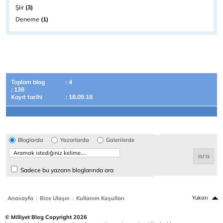
Şiir
(3)
Deneme
(1)
Toplam blog
: 4
: 138
Kayıt tarihi
: 18.09.18
Bloglarda
Yazarlarda
Galerilerde
Sadece bu yazarın bloglarında ara
|
|
Yukarı
Anasayfa
Bize Ulaşın
Kullanım Koşulları
© Milliyet Blog Copyright 2026