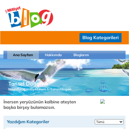
Blog Kategorileri
Ana Sayfam
Hakkımda
Bloglarım
Tansel Doğan
http://blog.milliyet.com.tr/tanseldogan
İnersen yeryüzünün kalbine ateşten
başka birşey bulamazsın.
Yazdığım Kategoriler