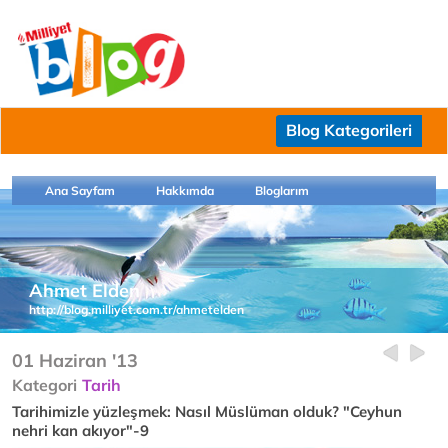
Blog Kategorileri
Ana Sayfam
Hakkımda
Bloglarım
Ahmet Elden
http://blog.milliyet.com.tr/ahmetelden
01 Haziran '13
Kategori
Tarih
Tarihimizle yüzleşmek: Nasıl Müslüman olduk? "Ceyhun
nehri kan akıyor"-9