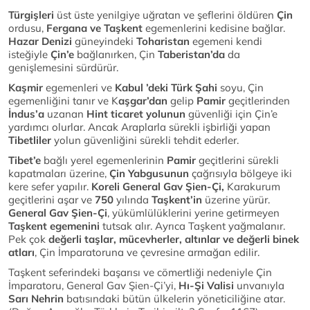
Türgişleri
üst üste yenilgiye uğratan ve şeflerini öldüren
Çin
ordusu,
Fergana ve Taşkent
egemenlerini kedisine bağlar.
Hazar Denizi
güneyindeki
Toharistan
egemeni kendi
isteğiyle
Çin’e
bağlanırken, Çin
Taberistan’da
da
genişlemesini sürdürür.
Kaşmir
egemenleri ve
Kabul ’deki Türk Şahi
soyu, Çin
egemenliğini tanır ve K
aşgar’dan
gelip
Pamir
geçitlerinden
İndus’a
uzanan
Hint ticaret yolunun
güvenliği için Çin’e
yardımcı olurlar. Ancak Araplarla sürekli işbirliği yapan
Tibetliler
yolun güvenliğini sürekli tehdit ederler.
Tibet’e
bağlı yerel egemenlerinin
Pamir
geçitlerini sürekli
kapatmaları üzerine,
Çin Yabgusunun
çağrısıyla bölgeye iki
kere sefer yapılır.
Koreli General Gav Şien-Çi,
Karakurum
geçitlerini aşar ve
750
yılında
Taşkent’in
üzerine yürür.
General Gav Şien-Çi
, yükümlülüklerini yerine getirmeyen
Taşkent egemenini
tutsak alır. Ayrıca Taşkent yağmalanır.
Pek çok
değerli taşlar, mücevherler, altınlar ve değerli binek
atları
, Çin İmparatoruna ve çevresine armağan edilir.
Taşkent seferindeki başarısı ve cömertliği nedeniyle Çin
İmparatoru, General Gav Şien-Çi’yi,
Hı-Şi Valisi
unvanıyla
Sarı Nehrin
batısındaki bütün ülkelerin yöneticiliğine atar.