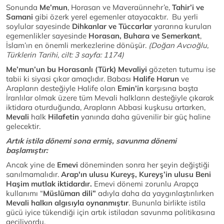
Sonunda
Me’mun
, Horasan ve Maveraünnehr’e,
Tahir’i ve
Samani
gibi özerk yerel egemenler atayacaktır. Bu yerli
soylular sayesinde
Dihkanlar ve Tüccarlar
yararına kurulan
egemenlikler sayesinde
Horasan, Buhara ve Semerkant
,
İslam’ın en önemli merkezlerine dönüşür.
(Doğan Avcıoğlu,
Türklerin Tarihi, cilt: 3 sayfa: 1174)
Me’mun’un bu Horasanlı (Türk) Mevaliyi
gözeten tutumu ise
tabii ki siyasi çıkar amaçlıdır. Babası
Halife Harun
ve
Arapların desteğiyle Halife olan
Emin’in
karşısına başta
İranlılar olmak üzere tüm Mevali halkların desteğiyle çıkarak
iktidara oturduğunda, Arapların Abbasi kuşkusu artarken,
Mevali
halk
Hilafetin
yanında daha güvenilir bir güç haline
gelecektir.
Artık istila dönemi sona ermiş, savunma dönemi
başlamıştır:
Ancak yine de
Emevi
döneminden sonra her şeyin değiştiği
sanılmamalıdır.
Arap'ın ulusu Kureyş, Kureyş’in ulusu Beni
Haşim mutlak iktidardır.
Emevi dönemi zorunlu Arapça
kullanımı “
Müslüman dili”
adıyla daha da yaygınlaştırılırken
Mevali halkın algısıyla oynanmıştır
. Bununla birlikte istila
gücü iyice tükendiği için artık istiladan savunma politikasına
geçiliyordu.