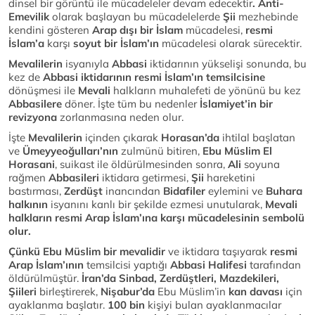
dinsel bir görüntü ile mücadeleler devam edecektir
. Anti-
Emevilik
olarak başlayan bu mücadelelerde
Şii
mezhebinde
kendini gösteren
Arap dışı bir İslam
mücadelesi,
resmi
İslam’a
karşı
soyut bir İslam’ın
mücadelesi olarak sürecektir.
Mevalilerin
isyanıyla
Abbasi
iktidarının yükselişi sonunda, bu
kez de
Abbasi iktidarının resmi İslam’ın temsilcisine
dönüşmesi ile
Mevali
halkların muhalefeti de yönünü bu kez
Abbasilere
döner. İşte tüm bu nedenler
İslamiyet’in bir
revizyona
zorlanmasına neden olur.
İşte
Mevalilerin
içinden çıkarak
Horasan’da
ihtilal başlatan
ve
Ümeyyeoğulları’nın
zulmünü bitiren,
Ebu Müslim El
Horasani
, suikast ile öldürülmesinden sonra,
Ali
soyuna
rağmen
Abbasileri
iktidara getirmesi,
Şii
hareketini
bastırması,
Zerdüşt
inancından
Bidafiler
eylemini ve
Buhara
halkının
isyanını kanlı bir şekilde ezmesi unutularak,
Mevali
halkların resmi Arap İslam’ına karşı mücadelesinin sembolü
olur.
Çünkü Ebu Müslim bir mevalidir
ve iktidara taşıyarak
resmi
Arap İslam’ının
temsilcisi yaptığı
Abbasi Halifesi
tarafından
öldürülmüştür.
İran’da Sinbad, Zerdüştleri, Mazdekileri,
Şiileri
birleştirerek,
Nişabur’da
Ebu Müslim’in
kan davası
için
ayaklanma başlatır.
100 bin
kişiyi bulan ayaklanmacılar