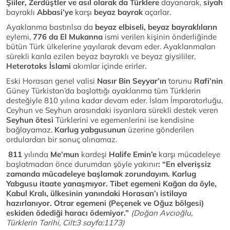
Şiiler, Zerdüştler ve asıl olarak da Türklere
dayanarak,
siyah
bayraklı
Abbasi’ye
karşı
beyaz bayrak
açarlar.
Ayaklanma bastırılsa da
beyaz elbiseli, beyaz bayraklıların
eylemi,
776 da El Mukanna
ismi verilen kişinin önderliğinde
bütün Türk ülkelerine yayılarak devam eder. Ayaklanmaları
sürekli kanla ezilen beyaz bayraklı ve beyaz giysililer,
Heterotoks İslami
akımlar içinde erirler.
Eski Horasan genel valisi
Nasır Bin Seyyar’ın
torunu
Rafi’nin
Güney Türkistan’da başlattığı ayaklanma tüm Türklerin
desteğiyle 810 yılına kadar devam eder. İslam İmparatorluğu,
Ceyhun ve Seyhun arasındaki isyanlara sürekli destek veren
Seyhun ötesi
Türklerini ve egemenlerini ise kendisine
bağlayamaz.
Karlug yabgusunun
üzerine gönderilen
ordulardan bir sonuç alınamaz.
811
yılında
Me’mun
kardeşi
Halife Emin’e
karşı mücadeleye
başlatmadan önce durumdan şöyle yakınır
: “En elverişsiz
zamanda mücadeleye başlamak zorundayım. Karlug
Yabgusu itaate yanaşmıyor. Tibet egemeni Kağan da öyle,
Kabul Kralı, ülkesinin yanındaki Horasan’ı istilaya
hazırlanıyor. Otrar egemeni (Peçenek ve Oğuz bölgesi)
eskiden ödediği haracı ödemiyor.”
(Doğan Avcıoğlu,
Türklerin Tarihi, Cilt:3 sayfa:1173)