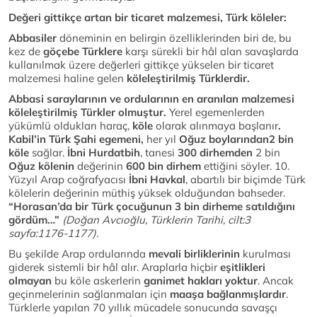
Değeri gittikçe artan bir ticaret malzemesi, Türk köleler:
Abbasiler
döneminin en belirgin özelliklerinden biri de, bu
kez de
göçebe Türklere
karşı sürekli bir hâl alan savaşlarda
kullanılmak üzere değerleri gittikçe yükselen bir ticaret
malzemesi haline gelen
köleleştirilmiş Türklerdir.
Abbasi saraylarının ve ordularının en aranılan malzemesi
köleleştirilmiş Türkler olmuştur.
Yerel egemenlerden
yükümlü oldukları haraç,
köle
olarak alınmaya başlanır
.
Kabil’in Türk Şahi egemeni,
her yıl
Oğuz boylarından2 bin
köle
sağlar.
İbni Hurdatbih
, tanesi
300 dirhemden
2 bin
Oğuz kölenin
değerinin
600 bin dirhem
ettiğini söyler. 10.
Yüzyıl Arap coğrafyacısı
İbni Havkal
, abartılı bir biçimde Türk
kölelerin değerinin müthiş yüksek olduğundan bahseder.
“Horasan’da bir Türk çocuğunun 3 bin dirheme satıldığını
gördüm…”
(Doğan Avcıoğlu, Türklerin Tarihi, cilt:3
sayfa:1176-1177).
Bu şekilde Arap ordularında
mevali birliklerinin
kurulması
giderek sistemli bir hâl alır. Araplarla hiçbir
eşitlikleri
olmayan
bu köle askerlerin
ganimet hakları yoktur
. Ancak
geçinmelerinin sağlanmaları için
maaşa bağlanmışlardır
.
Türklerle yapılan 70 yıllık mücadele sonucunda savaşçı