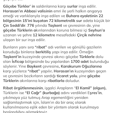
Göçebe Türkler’ in
saldırılarına karşı
surlar
inşa edilir.
Horasan’ın Abbasi valisinin
emri ile yerli halkın angarya
emeği ve varlıklarıyla inşa edilen ve
Buhara eyaletinin 22
bölgesinin 15’ini kuşatan 72 kilometrelik sur
adeta küçük bir
Çin Seddi’dir
.
776
yılında
Taşkent
ve çevresinin de, yine
göçebe Türklerin a
kınlarından koruna bilmesi içi
Seyhun’a
uzanan ve şehre
12 kilometre
mesafedeki
Çirçik nehrine
ulaşan bir sur inşa edilir.
Bunların yanı sıra
“ribat”
adı verilen ve gönüllü gazilerin
koruduğu binlerce
berkitiliş
yapı inşa edilir. Örneğin
Taşkent’in
kuzeyinde çevresi akıncı göçebe
Türklerle
dolu
olan
İsficap
bölgesinde bu yapılardan
1700 adet
bulunduğu
söylenir. Yine
Baykent
çevresine
, Karakurum Oğuzlarına
karşı yüzlerce
“ribat”
yapılır
. Horasan’ın
kuzeyinden geçen
ve çevresini bozkırların sardığı
ticaret yolu
, yine
göçebe
Türklerin
akınlarına karşı
ribatlarla
doludur.
Ribat örgütlenmesinin
, işgalci Arapların “
El Kamil” (olgun),
Türklerin ise
“El Cağr” (kurbağa)
adını verdikleri E
şres’in
,
yıkılmaya yüz tutmuş Arap egemenliğini yeniden
sağlamlaştırmak için, İslam’ın da bir araç olarak
kullanılmasına eşlik eden bir yöntem olarak kurulmaya
başlandığını görmekteyiz.