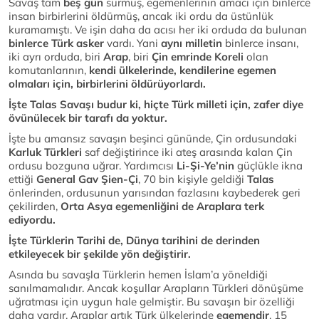
Savaş tam
beş gün
sürmüş, egemenlerinin amacı için binlerce
insan birbirlerini öldürmüş, ancak iki ordu da üstünlük
kuramamıştı. Ve işin daha da acısı her iki orduda da bulunan
binlerce Türk asker
vardı. Yani
aynı milletin
binlerce insanı,
iki ayrı orduda, biri
Arap
, biri
Çin emrinde Koreli
olan
komutanlarının,
kendi ülkelerinde, kendilerine egemen
olmaları için, birbirlerini öldürüyorlardı.
İşte Talas Savaşı budur ki, hiçte Türk milleti için, zafer diye
övünülecek bir tarafı da yoktur.
İşte bu amansız savaşın beşinci gününde, Çin ordusundaki
Karluk Türkleri
saf değiştirince iki ateş arasında kalan Çin
ordusu bozguna uğrar. Yardımcısı
Li-Şi-Ye’nin
güçlükle ikna
ettiği
General Gav Şien-Çi
, 70 bin kişiyle geldiği
Talas
önlerinden, ordusunun yarısından fazlasını kaybederek geri
çekilirden,
Orta Asya egemenliğini de Araplara terk
ediyordu.
İşte Türklerin Tarihi de, Dünya tarihini de derinden
etkileyecek bir şekilde yön değiştirir.
Asında bu savaşla Türklerin hemen İslam’a yöneldiği
sanılmamalıdır. Ancak koşullar Arapların Türkleri dönüşüme
uğratması için uygun hale gelmiştir. Bu savaşın bir özelliği
daha vardır, Araplar artık Türk ülkelerinde
egemendir
. 15