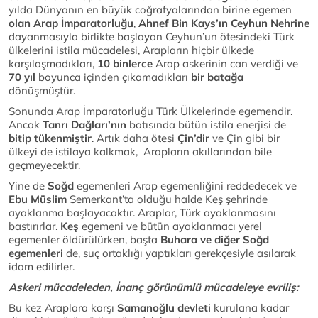
yılda Dünyanın en büyük coğrafyalarından birine egemen
olan Arap İmparatorluğu
,
Ahnef Bin Kays’ın
Ceyhun Nehrine
dayanmasıyla birlikte başlayan Ceyhun’un ötesindeki Türk
ülkelerini istila mücadelesi, Arapların hiçbir ülkede
karşılaşmadıkları,
10 binlerce
Arap askerinin can verdiği ve
70 yıl
boyunca içinden çıkamadıkları
bir batağa
dönüşmüştür.
Sonunda Arap İmparatorluğu Türk Ülkelerinde egemendir.
Ancak
Tanrı Dağları’nın
batısında bütün istila enerjisi de
bitip tükenmiştir
. Artık daha ötesi
Çin’dir
ve Çin gibi bir
ülkeyi de istilaya kalkmak, Arapların akıllarından bile
geçmeyecektir.
Yine de
Soğd
egemenleri Arap egemenliğini reddedecek ve
Ebu Müslim
Semerkant’ta olduğu halde Keş şehrinde
ayaklanma başlayacaktır. Araplar, Türk ayaklanmasını
bastırırlar.
Keş
egemeni ve bütün ayaklanmacı yerel
egemenler öldürülürken, başta
Buhara ve diğer Soğd
egemenleri
de, suç ortaklığı yaptıkları gerekçesiyle asılarak
idam edilirler.
Askeri mücadeleden, İnanç görünümlü mücadeleye evriliş:
Bu kez Araplara karşı
Samanoğlu devleti
kurulana kadar