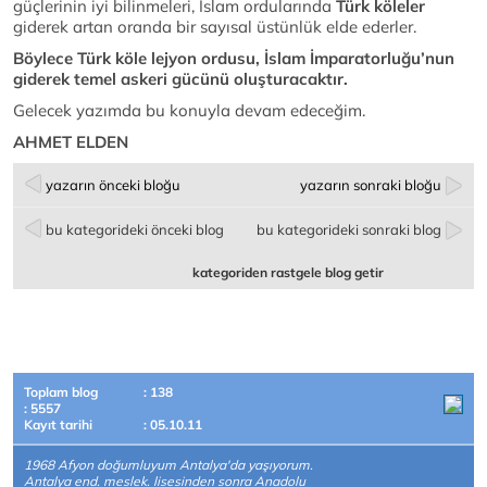
güçlerinin iyi bilinmeleri, İslam ordularında
Türk köleler
giderek artan oranda bir sayısal üstünlük elde ederler.
Böylece Türk köle lejyon ordusu, İslam İmparatorluğu’nun
giderek temel askeri gücünü oluşturacaktır.
Gelecek yazımda bu konuyla devam edeceğim.
AHMET ELDEN
yazarın önceki bloğu
yazarın sonraki bloğu
bu kategorideki önceki blog
bu kategorideki sonraki blog
kategoriden rastgele blog getir
Toplam blog
: 138
: 5557
Kayıt tarihi
: 05.10.11
1968 Afyon doğumluyum Antalya'da yaşıyorum.
Antalya end. meslek. lisesinden sonra Anadolu