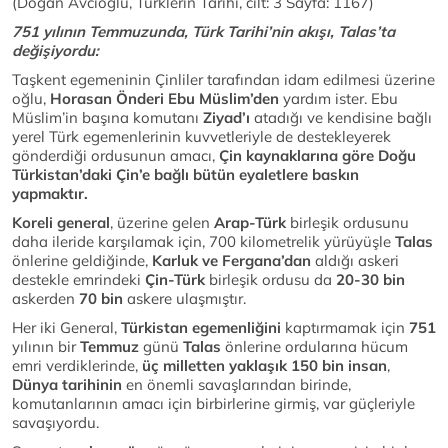
(Doğan Avcıoğlu, Türklerin Tarihi, cilt: 3 Sayfa: 1167)
751 yılının Temmuzunda, Türk Tarihi’nin akışı, Talas’ta
değişiyordu:
Taşkent egemeninin Çinliler tarafından idam edilmesi üzerine
oğlu,
Horasan Önderi Ebu Müslim’den
yardım ister. Ebu
Müslim’in başına komutanı
Ziyad’ı
atadığı ve kendisine bağlı
yerel Türk egemenlerinin kuvvetleriyle de destekleyerek
gönderdiği ordusunun amacı,
Çin kaynaklarına göre
Doğu
Türkistan’daki Çin’e bağlı bütün eyaletlere baskın
yapmaktır.
Koreli general
, üzerine gelen
Arap-Türk
birleşik ordusunu
daha ileride karşılamak için, 700 kilometrelik yürüyüşle
Talas
önlerine geldiğinde,
Karluk ve Fergana’dan
aldığı askeri
destekle emrindeki
Çin-Türk
birleşik ordusu da
20-30
bin
askerden
70 bin
askere ulaşmıştır.
Her iki General,
Türkistan egemenliğini
kaptırmamak için
751
yılının bir
Temmuz
günü
Talas
önlerine ordularına hücum
emri verdiklerinde,
üç milletten yaklaşık 150 bin insan
,
Dünya tarihinin
en önemli savaşlarından birinde,
komutanlarının amacı için birbirlerine girmiş, var güçleriyle
savaşıyordu.