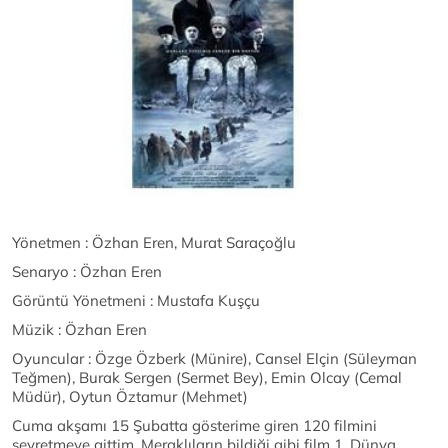
Yönetmen : Özhan Eren, Murat Saraçoğlu
Senaryo : Özhan Eren
Görüntü Yönetmeni : Mustafa Kuşçu
Müzik : Özhan Eren
Oyuncular : Özge Özberk (Münire), Cansel Elçin (Süleyman
Teğmen), Burak Sergen (Sermet Bey), Emin Olcay (Cemal
Müdür), Oytun Öztamur (Mehmet)
Cuma akşamı 15 Şubatta gösterime giren 120 filmini
seyretmeye gittim. Meraklıların bildiği gibi film 1. Dünya