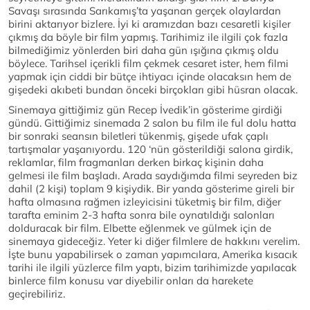
Savaşı sırasında Sarıkamış’ta yaşanan gerçek olaylardan
birini aktarıyor bizlere. İyi ki aramızdan bazı cesaretli kişiler
çıkmış da böyle bir film yapmış. Tarihimiz ile ilgili çok fazla
bilmediğimiz yönlerden biri daha gün ışığına çıkmış oldu
böylece. Tarihsel içerikli film çekmek cesaret ister, hem filmi
yapmak için ciddi bir bütçe ihtiyacı içinde olacaksın hem de
gişedeki akıbeti bundan önceki birçokları gibi hüsran olacak.
Sinemaya gittiğimiz gün Recep İvedik’in gösterime girdiği
gündü. Gittiğimiz sinemada 2 salon bu film ile ful dolu hatta
bir sonraki seansın biletleri tükenmiş, gişede ufak çaplı
tartışmalar yaşanıyordu. 120 ‘nün gösterildiği salona girdik,
reklamlar, film fragmanları derken birkaç kişinin daha
gelmesi ile film başladı. Arada saydığımda filmi seyreden biz
dahil (2 kişi) toplam 9 kişiydik. Bir yanda gösterime gireli bir
hafta olmasına rağmen izleyicisini tüketmiş bir film, diğer
tarafta eminim 2-3 hafta sonra bile oynatıldığı salonları
dolduracak bir film. Elbette eğlenmek ve gülmek için de
sinemaya gideceğiz. Yeter ki diğer filmlere de hakkını verelim.
İşte bunu yapabilirsek o zaman yapımcılara, Amerika kısacık
tarihi ile ilgili yüzlerce film yaptı, bizim tarihimizde yapılacak
binlerce film konusu var diyebilir onları da harekete
geçirebiliriz.