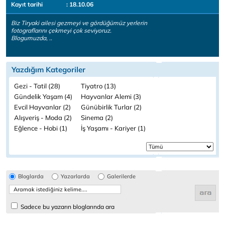
Kayıt tarihi
: 18.10.06
Biz Tiryaki ailesi gezmeyi ve gördüğümüz yerlerin
fotograflarını çekmeyi çok seviyoruz.
Blogumuzda, ..
Yazdığım Kategoriler
Gezi - Tatil (28)
Tiyatro (13)
Gündelik Yaşam (4)
Hayvanlar Alemi (3)
Evcil Hayvanlar (2)
Günübirlik Turlar (2)
Alışveriş - Moda (2)
Sinema (2)
Eğlence - Hobi (1)
İş Yaşamı - Kariyer (1)
Bloglarda
Yazarlarda
Galerilerde
Sadece bu yazarın bloglarında ara