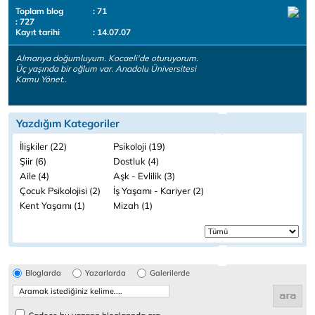
Toplam blog
: 71
: 727
Kayıt tarihi
: 14.07.07
Almanya doğumluyum. Kocaeli'de oturuyorum.
Üç yaşında bir oğlum var. Anadolu Üniversitesi
Kamu Yönet..
Yazdığım Kategoriler
İlişkiler (22)
Psikoloji (19)
Şiir (6)
Dostluk (4)
Aile (4)
Aşk - Evlilik (3)
Çocuk Psikolojisi (2)
İş Yaşamı - Kariyer (2)
Kent Yaşamı (1)
Mizah (1)
Bloglarda
Yazarlarda
Galerilerde