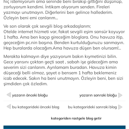
hiç istemiyorum ama seninde beni bırakıp gittiğini düşünüp,
zorluyorum kendimi. İntikam alıyorum senden. Fireleri
yazmayı unutmayın. Diğerlerini ben gelince hallederim.
Özleyin beni emi canlarım...
Ve son olarak çok sevgili blog arkadaşlarım;
Otelde internet hizmeti var, fakat sevgili eşim sansür koyuyor
1 hafta. Ama ben kaçıp gireceğim bloglara. Onu havuza itip,
geçeceğim pc.nin başına. Benden kurtulduğunuzu sanmayın.
Hep buralarda olacağım.Ama havuza düşen ben olursam!...
Merakta kalmayın diye yazıyorum bakın kıymetinizi bilin.
Gece yarısını çoktan geçti saat , sabah işe gideceğim ama
severim sizi canlarım. Ayrılamam buradan. Havuza kimin
düşeceği belli olmaz, şayet o bensem 1 hafta beklemeniz
icab edecek. Sakın ha beni unutmayın. Özleyin beni, ben sizi
şimdiden çok özledim.
yazarın önceki bloğu
yazarın sonraki bloğu
bu kategorideki önceki blog
bu kategorideki sonraki blog
kategoriden rastgele blog getir