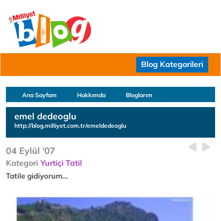
Blog Kategorileri
Ana Sayfam
Hakkımda
Bloglarım
emel dedeoglu
http://blog.milliyet.com.tr/emeldedeoglu
04 Eylül '07
Kategori
Yurtiçi Tatil
Tatile gidiyorum...