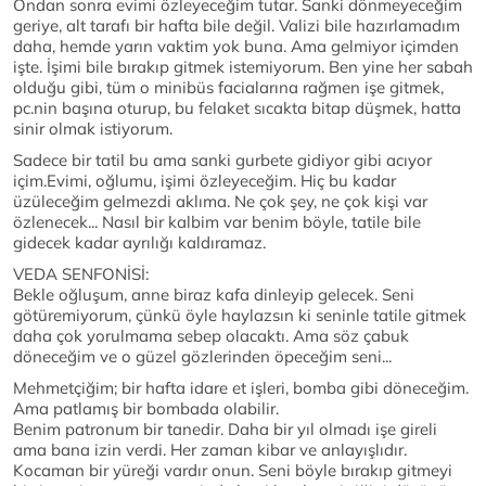
Ondan sonra evimi özleyeceğim tutar. Sanki dönmeyeceğim
geriye, alt tarafı bir hafta bile değil. Valizi bile hazırlamadım
daha, hemde yarın vaktim yok buna. Ama gelmiyor içimden
işte. İşimi bile bırakıp gitmek istemiyorum. Ben yine her sabah
olduğu gibi, tüm o minibüs facialarına rağmen işe gitmek,
pc.nin başına oturup, bu felaket sıcakta bitap düşmek, hatta
sinir olmak istiyorum.
Sadece bir tatil bu ama sanki gurbete gidiyor gibi acıyor
içim.Evimi, oğlumu, işimi özleyeceğim. Hiç bu kadar
üzüleceğim gelmezdi aklıma. Ne çok şey, ne çok kişi var
özlenecek... Nasıl bir kalbim var benim böyle, tatile bile
gidecek kadar ayrılığı kaldıramaz.
VEDA SENFONİSİ:
Bekle oğluşum, anne biraz kafa dinleyip gelecek. Seni
götüremiyorum, çünkü öyle haylazsın ki seninle tatile gitmek
daha çok yorulmama sebep olacaktı. Ama söz çabuk
döneceğim ve o güzel gözlerinden öpeceğim seni...
Mehmetçiğim; bir hafta idare et işleri, bomba gibi döneceğim.
Ama patlamış bir bombada olabilir.
Benim patronum bir tanedir. Daha bir yıl olmadı işe gireli
ama bana izin verdi. Her zaman kibar ve anlayışlıdır.
Kocaman bir yüreği vardır onun. Seni böyle bırakıp gitmeyi