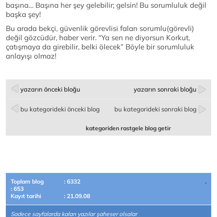
başına… Başına her şey gelebilir; gelsin! Bu sorumluluk değil
başka şey!
Bu arada bekçi, güvenlik görevlisi falan sorumlu(görevli)
değil gözcüdür, haber verir. “Ya sen ne diyorsun Korkut,
çatışmaya da girebilir, belki ölecek” Böyle bir sorumluluk
anlayışı olmaz!
yazarın önceki bloğu
yazarın sonraki bloğu
bu kategorideki önceki blog
bu kategorideki sonraki blog
kategoriden rastgele blog getir
Toplam blog
: 6332
: 653
Kayıt tarihi
: 21.09.08
Sadece sayfalarda kalan yazılar şaheser olsalar