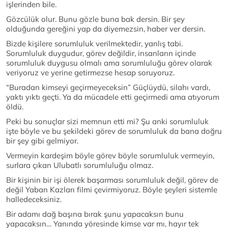
işlerinden bile.
Gözcülük olur. Bunu gözle buna bak dersin. Bir şey
olduğunda gereğini yap da diyemezsin, haber ver dersin.
Bizde kişilere sorumluluk verilmektedir, yanlış tabi.
Sorumluluk duygudur, görev değildir, insanların içinde
sorumluluk duygusu olmalı ama sorumluluğu görev olarak
veriyoruz ve yerine getirmezse hesap soruyoruz.
“Buradan kimseyi geçirmeyeceksin” Güçlüydü, silahı vardı,
yaktı yıktı geçti. Ya da mücadele etti geçirmedi ama atıyorum
öldü.
Peki bu sonuçlar sizi memnun etti mi? Şu anki sorumluluk
işte böyle ve bu şekildeki görev de sorumluluk da bana doğru
bir şey gibi gelmiyor.
Vermeyin kardeşim böyle görev böyle sorumluluk vermeyin,
surlara çıkan Ulubatlı sorumluluğu olmaz.
Bir kişinin bir işi ölerek başarması sorumluluk değil, görev de
değil Yaban Kazları filmi çevirmiyoruz. Böyle şeyleri sistemle
halledeceksiniz.
Bir adamı dağ başına bırak şunu yapacaksın bunu
yapacaksın… Yanında yöresinde kimse var mı, hayır tek