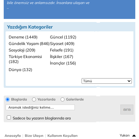
bile önemsiz ve anlamsızdır. İnsanlara ulaşan ve
..
Yazdığım Kategoriler
Deneme (1449)
Güncel (1192)
Gündelik Yaşam (846)
Siyaset (409)
Sosyoloji (209)
Felsefe (191)
Türkiye Ekonomisi
İlişkiler (167)
(182)
İnançlar (156)
Dünya (132)
Bloglarda
Yazarlarda
Galerilerde
Sadece bu yazarın bloglarında ara
|
|
Yukarı
Anasayfa
Bize Ulaşın
Kullanım Koşulları