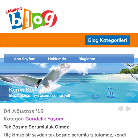
Blog Kategorileri
Ana Sayfam
Hakkımda
Bloglarım
Kerim Korkut
http://blog.milliyet.com.tr/amasyali
04 Ağustos '19
Kategori
Gündelik Yaşam
Tek Başına Sorumluluk Olmaz
Hiç kimse bir şeyden tek başına sorumlu tutulamaz, kendi