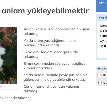
altın s
e anlam yükleyebilmektir
Yazd
Dene
Arkanı korkusuzca dönebileceğin kişidir
Şiir 
arkadaş,
Yeme
Ya da sırtını yasladığında huzur
Öykü
bulduğundur arkadaş.
İlişki
Kaya gibi sağlam, gece gibi sırdır
arkadaş.
Sırrını çekinmeden söyleyebileceğin, sır
küpüdür arkadaş.
Blo
Ya da derdini seninle paylaşan, seninle
gülen, seninle ağlayabilendir arkadaş.
Sad
Candır, canandır, candan yakındır
ıktan
arkadaş.
hak edendir arkadaş.