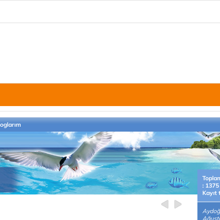
loglarım
Topla
: 1375
Kayıt 
Aydoğd
Ağusto