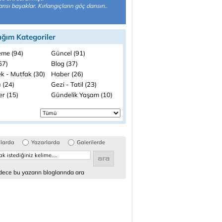
arısı başaklar. Kırlangıçların göç dansın..
ığım Kategoriler
me (94)
Güncel (91)
(67)
Blog (37)
k - Mutfak (30)
Haber (26)
 (24)
Gezi - Tatil (23)
ler (15)
Gündelik Yaşam (10)
glarda
Yazarlarda
Galerilerde
ece bu yazarın bloglarında ara