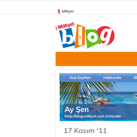
Milliyet
Ana Sayfam
Hakkımda
B
Ay Şen
http://blog.milliyet.com.tr/niyobe
17 Kasım '11