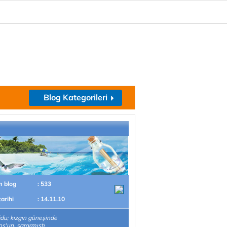
Blog Kategorileri
m blog
: 533
tarihi
: 14.11.10
u; kızgın güneşinde
s'un, sararmıştı