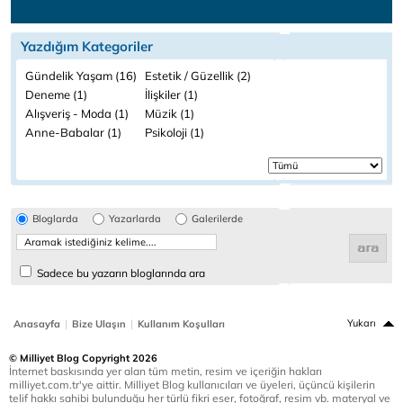
Yazdığım Kategoriler
Gündelik Yaşam (16)
Estetik / Güzellik (2)
Deneme (1)
İlişkiler (1)
Alışveriş - Moda (1)
Müzik (1)
Anne-Babalar (1)
Psikoloji (1)
Bloglarda
Yazarlarda
Galerilerde
Sadece bu yazarın bloglarında ara
|
|
Yukarı
Anasayfa
Bize Ulaşın
Kullanım Koşulları
© Milliyet Blog Copyright 2026
İnternet baskısında yer alan tüm metin, resim ve içeriğin hakları
milliyet.com.tr'ye aittir. Milliyet Blog kullanıcıları ve üyeleri, üçüncü kişilerin
telif hakkı sahibi bulunduğu her türlü fikri eser, fotoğraf, resim vb. materyal ve