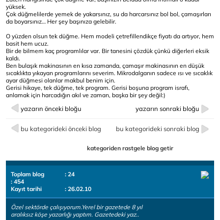
yüksek.
Çok düğmelilerde yemek de yakarsınız, su da harcarsınız bol bol, çamaşırları
da boyarsınız… Her şey başınıza gelebilir.
O yüzden olsun tek düğme. Hem modeli çetrefillendikçe fiyatı da artıyor, hem
basit hem ucuz.
Bir de bilmem kaç programlılar var. Bir tanesini çözdük çünkü diğerleri eksik
kaldı.
Ben bulaşık makinasının en kısa zamanda, çamaşır makinasının en düşük
sıcaklıkta yıkayan programlarını severim. Mikrodalganın sadece ısı ve sıcaklık
ayar düğmesi olanlar makbul benim için.
Gerisi hikaye, tek düğme, tek program. Gerisi boşuna program israfı,
anlamak için harcadığın akıl ve zaman, başka bir şey değil:)
yazarın önceki bloğu
yazarın sonraki bloğu
bu kategorideki önceki blog
bu kategorideki sonraki blog
kategoriden rastgele blog getir
Toplam blog
: 24
: 454
Kayıt tarihi
: 26.02.10
Özel sektörde çalışıyorum.Yerel bir gazetede 8 yıl
aralıksız köşe yazarlığı yaptım. Gazetedeki yaz..