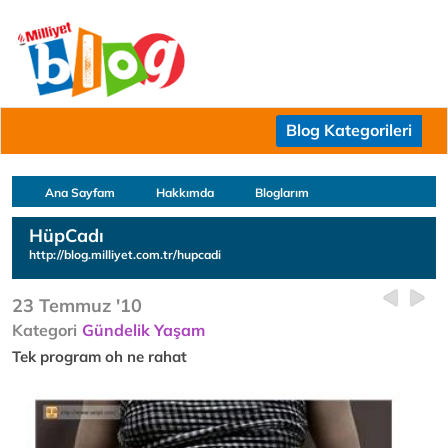
Blog Kategorileri
Ana Sayfam
Hakkımda
Bloglarım
HüpCadı
http://blog.milliyet.com.tr/hupcadi
23 Temmuz '10
Kategori
Gündelik Yaşam
Tek program oh ne rahat