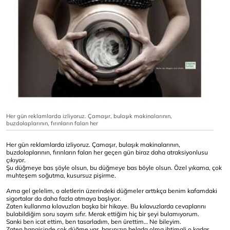
Her gün reklamlarda izliyoruz. Çamaşır, bulaşık makinalarının,
buzdolaplarının, fırınların falan her
Her gün reklamlarda izliyoruz. Çamaşır, bulaşık makinalarının,
buzdolaplarının, fırınların falan her geçen gün biraz daha atraksiyonlusu
çıkıyor.
Şu düğmeye bas şöyle olsun, bu düğmeye bas böyle olsun. Özel yıkama, çok
muhteşem soğutma, kusursuz pişirme.
Ama gel gelelim, o aletlerin üzerindeki düğmeler arttıkça benim kafamdaki
sigortalar da daha fazla atmaya başlıyor.
Zaten kullanma kılavuzları başka bir hikaye. Bu kılavuzlarda cevaplarını
bulabildiğim soru sayım sıfır. Merak ettiğim hiç bir şeyi bulamıyorum.
Sanki ben icat ettim, ben tasarladım, ben ürettim… Ne bileyim.
Zaten hangisinde çok düğme var, başınızın belada olma ihtimali o kadar