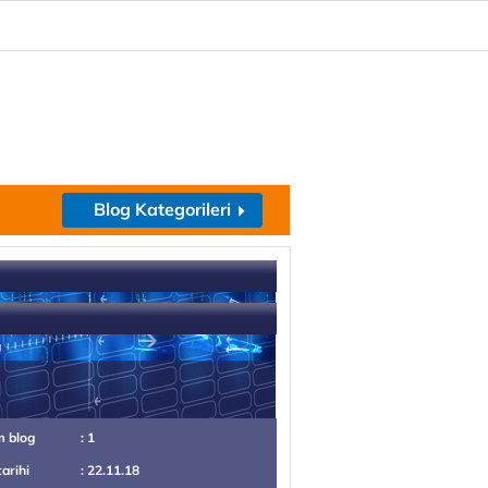
Blog Kategorileri
m blog
: 1
tarihi
: 22.11.18