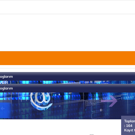
loglarım
loglarım
Topla
: 164
rim
Kayıt 