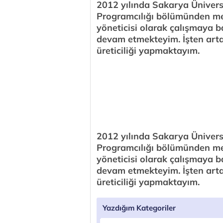
2012 yılında Sakarya Üniversi
Programcılığı bölümünden me
yöneticisi olarak çalışmaya b
devam etmekteyim. İşten arta
üreticiliği yapmaktayım.
Mustafa Gürbüz
http://blog.milliyet.com.tr/teknolojirehbe
2012 yılında Sakarya Üniversi
Programcılığı bölümünden me
yöneticisi olarak çalışmaya b
devam etmekteyim. İşten arta
üreticiliği yapmaktayım.
Yazdığım Kategoriler