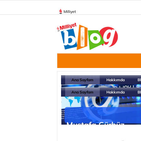
Milliyet
Ana Sayfam
Hakkımda
B
Ana Sayfam
Hakkımda
B
Mustafa Gürbüz
http://blog.milliyet.com.tr/teknolojirehbe