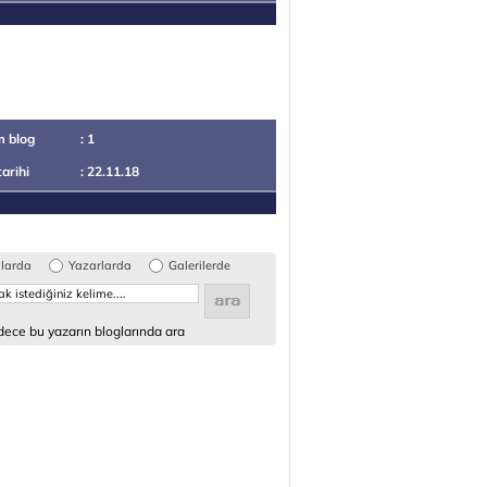
m blog
: 1
tarihi
: 22.11.18
glarda
Yazarlarda
Galerilerde
ece bu yazarın bloglarında ara