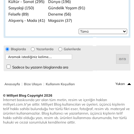
Kültür - Sanat (295)
Dünya (196)
Sosyoloji (150)
Gündelik Yaşam (91)
Felsefe (89)
Deneme (56)
Alışveriş - Moda (41)
Magazin (37)
Bloglarda
Yazarlarda
Galerilerde
Sadece bu yazarın bloglarında ara
|
|
Yukarı
Anasayfa
Bize Ulaşın
Kullanım Koşulları
© Milliyet Blog Copyright 2026
İnternet baskısında yer alan tüm metin, resim ve içeriğin hakları
milliyet.com.tr'ye aittir. Milliyet Blog kullanıcıları ve üyeleri, üçüncü kişilerin
telif hakkı sahibi bulunduğu her türlü fikri eser, fotoğraf, resim vb. materyal ve
ürünleri kullanamazlar. Blog kullanıcı ve yazarlarının, üçüncü kişilerin telif
hakkı sahibi olduğu yazı, resim vb. ürünleri kullanması durumunda, her türlü
hukuki ve cezai sorumluluk kendilerine aittir.