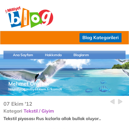
Blog Kategorileri
Ana Sayfam
Hakkımda
Bloglarım
Mehmet Önkibar
http://blog.milliyet.com.tr/komoli
07 Ekim '12
Kategori
Tekstil / Giyim
Tekstil piyasası Rus kızlarla allak bullak oluyor..