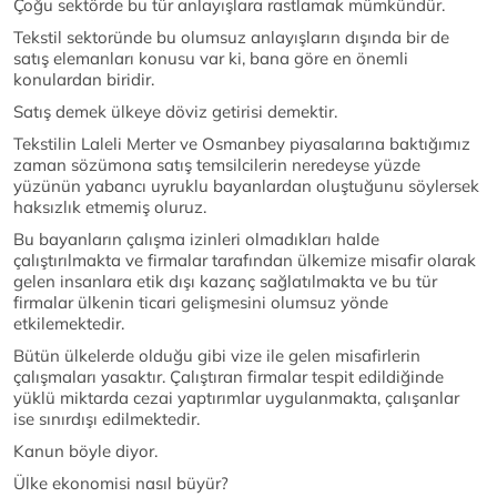
Çoğu sektörde bu tür anlayışlara rastlamak mümkündür.
Tekstil sektoründe bu olumsuz anlayışların dışında bir de
satış elemanları konusu var ki, bana göre en önemli
konulardan biridir.
Satış demek ülkeye döviz getirisi demektir.
Tekstilin Laleli Merter ve Osmanbey piyasalarına baktığımız
zaman sözümona satış temsilcilerin neredeyse yüzde
yüzünün yabancı uyruklu bayanlardan oluştuğunu söylersek
haksızlık etmemiş oluruz.
Bu bayanların çalışma izinleri olmadıkları halde
çalıştırılmakta ve firmalar tarafından ülkemize misafir olarak
gelen insanlara etik dışı kazanç sağlatılmakta ve bu tür
firmalar ülkenin ticari gelişmesini olumsuz yönde
etkilemektedir.
Bütün ülkelerde olduğu gibi vize ile gelen misafirlerin
çalışmaları yasaktır. Çalıştıran firmalar tespit edildiğinde
yüklü miktarda cezai yaptırımlar uygulanmakta, çalışanlar
ise sınırdışı edilmektedir.
Kanun böyle diyor.
Ülke ekonomisi nasıl büyür?