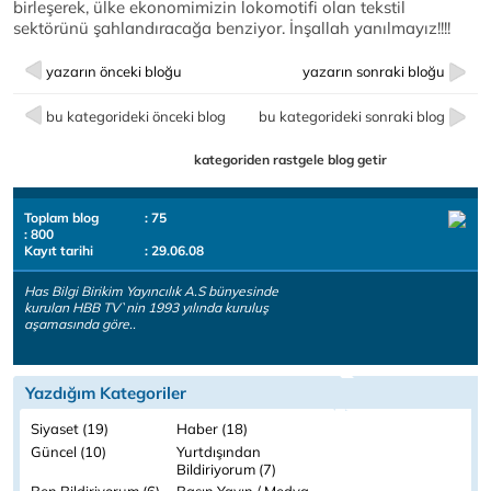
birleşerek, ülke ekonomimizin lokomotifi olan tekstil
sektörünü şahlandıracağa benziyor. İnşallah yanılmayız!!!!
yazarın önceki bloğu
yazarın sonraki bloğu
bu kategorideki önceki blog
bu kategorideki sonraki blog
kategoriden rastgele blog getir
Toplam blog
: 75
: 800
Kayıt tarihi
: 29.06.08
Has Bilgi Birikim Yayıncılık A.S bünyesinde
kurulan HBB TV`nin 1993 yılında kuruluş
aşamasında göre..
Yazdığım Kategoriler
Siyaset (19)
Haber (18)
Güncel (10)
Yurtdışından
Bildiriyorum (7)