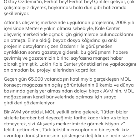
Oktay Özdemir’in, Ferhat bey! Ferhat bey! Çinliler geliyor, çok
çalışmalıyız diyerek, haykırması hala dün gibi hafızamda
şekilleniyor.
Atlantis alışveriş merkezinde uygulanan projelerini, 2008 yılı
içerisinde Merter’e yakın olması sebebiyle, Kale Center
alışveriş merkezinde açmak için girişimlerde bulunacaklarını
anlatmıştı. Eline aldığı beyaz dosya kâğıdına şu anki
projenin detaylarını çizen Özdemir ile görüşmeden
ayrıldıktan sonra gazeteye giderek, bu görüşmemi habere
çevirmiş ve gazetemizin birinci sayfasına manşet haber
olarak girmiştik. Lakin Kale Center yöneticileri ne yapılacağını
anlamadan bu projeyi ellerinden kaçırdılar.
Geçen gün 65.000 vatandaşın katılımıyla gerçekleşen MOL
konsept mağazasının açılış görüntülerinin ülkemiz ve dünya
basınında geniş yer almasından dolayı birçok AVM’nin, MOL
mağazasının kendi bünyelerinde açılması için sıraya
girdikleri gözlemleniyor.
Bir AVM yöneticisi, MOL yetkililerine gelerek, “lütfen bizler
sizlerle beraber belirleyeceğimiz tarihe kadar kira v.s talep
etmeyerek, sizi Alışveriş merkezimizde görmek istiyoruz”
teklifi getirmeleri, Türk tekstil mensuplarının birleşerek, krizi
avantaja dönüştürmesinin göstergesi değildir de nedir sizce?