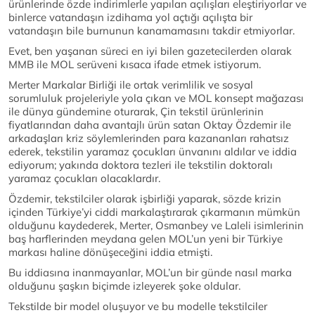
ürünlerinde özde indirimlerle yapılan açılışları eleştiriyorlar ve
binlerce vatandaşın izdihama yol açtığı açılışta bir
vatandaşın bile burnunun kanamamasını takdir etmiyorlar.
Evet, ben yaşanan süreci en iyi bilen gazetecilerden olarak
MMB ile MOL serüveni kısaca ifade etmek istiyorum.
Merter Markalar Birliği ile ortak verimlilik ve sosyal
sorumluluk projeleriyle yola çıkan ve MOL konsept mağazası
ile dünya gündemine oturarak, Çin tekstil ürünlerinin
fiyatlarından daha avantajlı ürün satan Oktay Özdemir ile
arkadaşları kriz söylemlerinden para kazananları rahatsız
ederek, tekstilin yaramaz çocukları ünvanını aldılar ve iddia
ediyorum; yakında doktora tezleri ile tekstilin doktoralı
yaramaz çocukları olacaklardır.
Özdemir, tekstilciler olarak işbirliği yaparak, sözde krizin
içinden Türkiye’yi ciddi markalaştırarak çıkarmanın mümkün
olduğunu kaydederek, Merter, Osmanbey ve Laleli isimlerinin
baş harflerinden meydana gelen MOL’un yeni bir Türkiye
markası haline dönüşeceğini iddia etmişti.
Bu iddiasına inanmayanlar, MOL’un bir günde nasıl marka
olduğunu şaşkın biçimde izleyerek şoke oldular.
Tekstilde bir model oluşuyor ve bu modelle tekstilciler