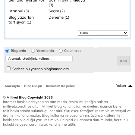
Ben Bildiriyorum (6)
Basın Yayın / Medya
(3)
İstanbul (3)
Seçim (2)
Blog yazarları
Deneme (1)
tartışıyor! (1)
Bloglarda
Yazarlarda
Galerilerde
Sadece bu yazarın bloglarında ara
|
|
Yukarı
Anasayfa
Bize Ulaşın
Kullanım Koşulları
© Milliyet Blog Copyright 2026
İnternet baskısında yer alan tüm metin, resim ve içeriğin hakları
milliyet.com.tr'ye aittir. Milliyet Blog kullanıcıları ve üyeleri, üçüncü kişilerin
telif hakkı sahibi bulunduğu her türlü fikri eser, fotoğraf, resim vb. materyal ve
ürünleri kullanamazlar. Blog kullanıcı ve yazarlarının, üçüncü kişilerin telif
hakkı sahibi olduğu yazı, resim vb. ürünleri kullanması durumunda, her türlü
hukuki ve cezai sorumluluk kendilerine aittir.