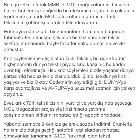
Ben gazeteci olarak MMB ile MOL mağazalarının, bir yıldır
birçok haberini yaptığımda bu oluşumu eleştiren birçok güçlü
işadamını şu anda MOL çatısı altında görmemi Türk
tekstilinin şahlanışı olarak nitelendiriyorum.
Hatırlayacağınız gibi bir zamanların hamalları bugünün
fabrikatörleri olmuştur şeklinde bir söz vardır ve tekstil
sektörü zamanında böyle fırsatlar yakalanmasına vesile
olmuştur.
Kriz söylemlerine alışık olan Türk Tekstili, bu güne kadar
hiçbir zaman dünya tekstil piyasasına karşı hiç bu kadar
avantajlı olmamıştı. Hep kriz söylemleri bizde yaşanır dünya
karşısında hep ezilen bizler olurduk. Şimdi ise dünya kriz
yaşıyor ve biz Oktay Özdemir’in söylediği gibi DÜNYA’ya
karşı avantajlıyız ve AVRUPA’ya ucuz mal satmak için yelken
açıyoruz.
Evet, artık Türk tekstilcisinin, yurt içi ve yurt dışında açacağı,
MOL Mağazaları projesiyle krizi fırsata çevirme
çalışmalarının birilerini rahatsız ettiği apaçık ortadadır.
Yabancı sermaye ülkemize gelerek, sözde indirimli ürünlerle
halkımızla dalga geçtiği şatafatlı açılışlardan rahatsız
olmayanlar, tamamen %100 Türk malı olan tekstil