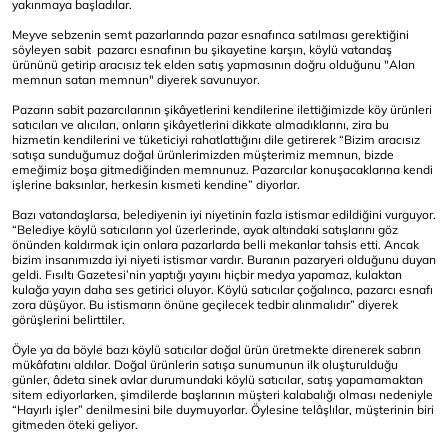
yakınmaya başladılar.
Meyve sebzenin semt pazarlarında pazar esnafınca satılması gerektiğini
söyleyen sabit pazarcı esnafının bu şikayetine karşın, köylü vatandaş
ürününü getirip aracısız tek elden satış yapmasının doğru olduğunu "Alan
memnun satan memnun" diyerek savunuyor.
Pazarın sabit pazarcılarının şikâyetlerini kendilerine ilettiğimizde köy ürünleri
satıcıları ve alıcıları, onların şikâyetlerini dikkate almadıklarını, zira bu
hizmetin kendilerini ve tüketiciyi rahatlattığını dile getirerek “Bizim aracısız
satışa sunduğumuz doğal ürünlerimizden müşterimiz memnun, bizde
emeğimiz boşa gitmediğinden memnunuz. Pazarcılar konuşacaklarına kendi
işlerine baksınlar, herkesin kısmeti kendine” diyorlar.
Bazı vatandaşlarsa, belediyenin iyi niyetinin fazla istismar edildiğini vurguyor.
“Belediye köylü satıcıların yol üzerlerinde, ayak altındaki satışlarını göz
önünden kaldırmak için onlara pazarlarda belli mekanlar tahsis etti. Ancak
bizim insanımızda iyi niyeti istismar vardır. Buranın pazaryeri olduğunu duyan
geldi. Fısıltı Gazetesi’nin yaptığı yayını hiçbir medya yapamaz, kulaktan
kulağa yayın daha ses getirici oluyor. Köylü satıcılar çoğalınca, pazarcı esnafı
zora düşüyor. Bu istismarın önüne geçilecek tedbir alınmalıdır” diyerek
görüşlerini belirttiler.
Öyle ya da böyle bazı köylü satıcılar doğal ürün üretmekte direnerek sabrın
mükâfatını aldılar. Doğal ürünlerin satışa sunumunun ilk oluşturulduğu
günler, âdeta sinek avlar durumundaki köylü satıcılar, satış yapamamaktan
sitem ediyorlarken, şimdilerde başlarının müşteri kalabalığı olması nedeniyle
“Hayırlı işler” denilmesini bile duymuyorlar. Öylesine telâşlılar, müşterinin biri
gitmeden öteki geliyor.