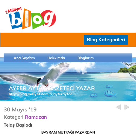
Blog Kategorileri
Ana Sayfam
Hakkımda
Bloglarım
AYFER AYTAÇ GAZETECİ YAZAR
http://blog.milliyet.com.tr/ayferaytac
30 Mayıs '19
Kategori
Ramazan
Telaş Başladı
BAYRAM MUTFAĞI PAZARDAN