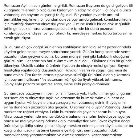
Ramazan Ayı’nın son günlerine girildi. Ramazan Bayramı da geldi geliyor. Eli
kulağında ”Hemen birkaç güne kadar yanınızdayım” diyor. Hâl böyle olunca
vatandaşı da bayram alışverişi telâşı aldı. Bir yandan evlerde umumî
temizlikler yapılırken, bir yandan da eve bayramda gelecek konuklara ikram
için mutfağı donatma alışverişi yapılıyor. Üstüne üstlük bir de dokuz günlük
tatile girilecek olması, vatandaşa bu süre içinde bir daha pazaryeri
kurulmayacak endişesi veriyor olmalı ki, neredeyse herkes torba torba evine
erzak götürüyor.
Bu durum en çok doğal ürünlerinin satıldığının sanıldığı semt pazarlarındaki
köyden gelen sebze meyve satıcılarına yaradı. Günün hangi saatinde semt
pazarlarından geçiyor olsanız, buranın mahşer yeri gibi kalabalık olduğunu
görürsünüz. Her satıcının önü tıklım tıklım alıcı dolu. Kilolarca ürün bir günde
tükeniyor. Üstelik satılan ürünlerin fiyatları da alıcıya makul geliyor. Bayram
fırsatçılığı yapılmadığı düşünülüyor. Havaların serin ve yağışlı geçmesi de
buna etken. Zira üretici aracısız piyasaya sürdüğü ürününü elden çıkartmak
için bayram haftasını “Ne satarsam kâr” görüp fiyatı yüksek tutmamış.
Dolayısıyla pazara ne getirse satıp, evine cebi parayla dönüyor.
Günümüzde pazaryerinin belli bir sınırlaması yok. Haftanın her günü, günün
her saati daim alışverişe açık. Ne arasanız da bulmak mümkün, hem de
uygun fiyata. Hâl böyle olunca çarşıya çıkan vatandaş evinin ihtiyaçlarını
evine dönerken pazardan alıp geçiyor. O zaman ne oluyor? Vatandaş Büyük
marketlere rağbet etmiyor. Lakin buralarda da şöyle bir sorun bulunuyor.
Misal pazar yerlerinde manav dükkânı bulunan esnafın belediyeye işgaliye
parası ve maliyeye vergi ödemek gibi mesuliyetleri var. Fakat köyden doğal
ürün diye getirilip satışı için bir köşeyi mesken edinmiş olan köylü satıcılar bu
kaygılardan uzak müşteriyi kendine çektiği için, semt pazarlarındaki
manavlar satış yapamamaktan ve ekmek paralarını kazanamamaktan