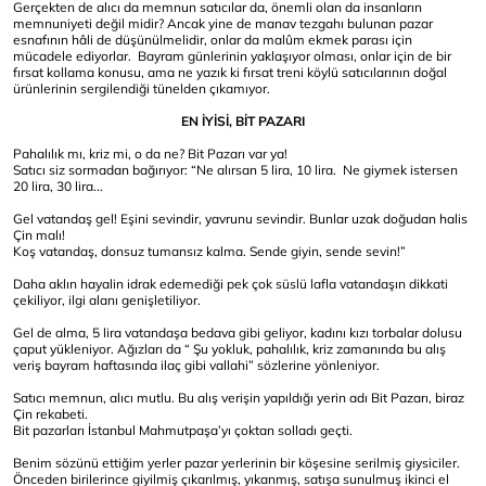
Gerçekten de alıcı da memnun satıcılar da, önemli olan da insanların
memnuniyeti değil midir? Ancak yine de manav tezgahı bulunan pazar
esnafının hâli de düşünülmelidir, onlar da malûm ekmek parası için
mücadele ediyorlar. Bayram günlerinin yaklaşıyor olması, onlar için de bir
fırsat kollama konusu, ama ne yazık ki fırsat treni köylü satıcılarının doğal
ürünlerinin sergilendiği tünelden çıkamıyor.
EN İYİSİ, BİT PAZARI
Pahalılık mı, kriz mi, o da ne? Bit Pazarı var ya!
Satıcı siz sormadan bağırıyor: “Ne alırsan 5 lira, 10 lira. Ne giymek istersen
20 lira, 30 lira...
Gel vatandaş gel! Eşini sevindir, yavrunu sevindir. Bunlar uzak doğudan halis
Çin malı!
Koş vatandaş, donsuz tumansız kalma. Sende giyin, sende sevin!”
Daha aklın hayalin idrak edemediği pek çok süslü lafla vatandaşın dikkati
çekiliyor, ilgi alanı genişletiliyor.
Gel de alma, 5 lira vatandaşa bedava gibi geliyor, kadını kızı torbalar dolusu
çaput yükleniyor. Ağızları da “ Şu yokluk, pahalılık, kriz zamanında bu alış
veriş bayram haftasında ilaç gibi vallahi” sözlerine yönleniyor.
Satıcı memnun, alıcı mutlu. Bu alış verişin yapıldığı yerin adı Bit Pazarı, biraz
Çin rekabeti.
Bit pazarları İstanbul Mahmutpaşa’yı çoktan solladı geçti.
Benim sözünü ettiğim yerler pazar yerlerinin bir köşesine serilmiş giysiciler.
Önceden birilerince giyilmiş çıkarılmış, yıkanmış, satışa sunulmuş ikinci el