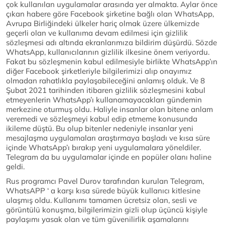
çok kullanılan uygulamalar arasında yer almakta. Aylar önce
çıkan habere göre Facebook şirketine bağlı olan WhatsApp,
Avrupa Birliğindeki ülkeler hariç olmak üzere ülkemizde
geçerli olan ve kullanıma devam edilmesi için gizlilik
sözleşmesi adı altında ekranlarımıza bildirim düşürdü. Sözde
WhatsApp, kullanıcılarının gizlilik ilkesine önem veriyordu.
Fakat bu sözleşmenin kabul edilmesiyle birlikte WhatsApp’ın
diğer Facebook şirketleriyle bilgilerimizi alıp onayımız
olmadan rahatlıkla paylaşabileceğini anlamış olduk. Ve 8
Şubat 2021 tarihinden itibaren gizlilik sözleşmesini kabul
etmeyenlerin WhatsApp’ı kullanamayacakları gündemin
merkezine oturmuş oldu. Haliyle insanlar olan bitene anlam
veremedi ve sözleşmeyi kabul edip etmeme konusunda
ikileme düştü. Bu olup bitenler nedeniyle insanlar yeni
mesajlaşma uygulamaları araştırmaya başladı ve kısa süre
içinde WhatsApp’ı bırakıp yeni uygulamalara yöneldiler.
Telegram da bu uygulamalar içinde en popüler olanı haline
geldi.
Rus programcı Pavel Durov tarafından kurulan Telegram,
WhatsAPP ‘ a karşı kısa sürede büyük kullanıcı kitlesine
ulaşmış oldu. Kullanımı tamamen ücretsiz olan, sesli ve
görüntülü konuşma, bilgilerimizin gizli olup üçüncü kişiyle
paylaşımı yasak olan ve tüm güvenilirlik aşamalarını