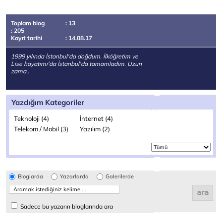
Toplam blog
: 13
: 205
Kayıt tarihi
: 14.08.17
1999 yılında İstanbul'da doğdum. İlköğretim ve
Lise hayatımı'da İstanbul'da tamamladım. Uzun
zama..
Yazdığım Kategoriler
Teknoloji (4)
İnternet (4)
Telekom / Mobil (3)
Yazılım (2)
Bloglarda
Yazarlarda
Galerilerde
Sadece bu yazarın bloglarında ara