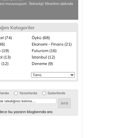
esi mezunuyum. Teknoloji Yönetimi dalında
ığım Kategoriler
el (74)
Öykü (68)
(36)
Ekonomi - Finans (21)
 (19)
Futurizm (16)
l (13)
İstanbul (12)
 (12)
Deneme (9)
glarda
Yazarlarda
Galerilerde
ece bu yazarın bloglarında ara