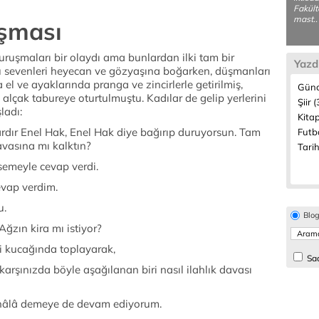
Fakült
mast..
uşması
ları bir olaydı ama bunlardan ilki tam bir
Yazd
nu sevenleri heyecan ve gözyaşına boğarken, düşmanları
el ve ayaklarında pranga ve zincirlerle getirilmiş,
Günc
lçak tabureye oturtulmuştu. Kadılar de gelip yerlerini
Şiir 
ladı:
Kitap
Enel Hak, Enel Hak diye bağırıp duruyorsun. Tam
Futbo
avasına mı kalktın?
Tarih
yle cevap verdi.
ap verdim.
.
Blo
ın kira mı istiyor?
ucağında toplayarak,
Sad
ınızda böyle aşağılanan biri nasıl ilahlık davası
â demeye de devam ediyorum.