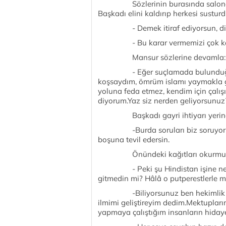
Sözlerinin burasında salonda bir 
Başkadı elini kaldırıp herkesi sustur
- Demek itiraf ediyorsun, diye
- Bu karar vermemizi çok kola
Mansur sözlerine devamla:
- Eğer suçlamada bulunduğunuz gi
koşsaydım, ömrüm islamı yaymakla g
yoluna feda etmez, kendim için çalı
diyorum.Yaz siz nerden geliyorsunuz
Başkadı gayri ihtiyarı yerinde
-Burda soruları biz soruyoruz Ma
boşuna tevil edersin.
Önündeki kağıtları okurmuş g
- Peki şu Hindistan işine ne di
gitmedin mi? Hâlâ o putperestlerle 
-Biliyorsunuz ben hekimlik de y
ilmimi geliştireyim dedim.Mektupları
yapmaya çalıştığım insanların hiday