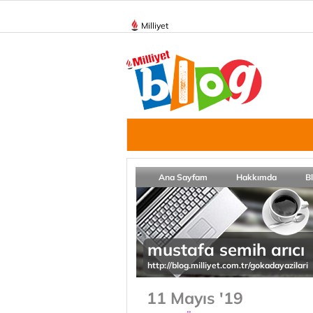
Milliyet
Ana Sayfam
Hakkımda
B
mustafa semih arıcı
http://blog.milliyet.com.tr/gokadayazilari
11 Mayıs '19