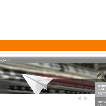
loglarım
Topla
: 446
Kayıt 
Marmar
İktisad