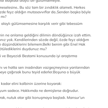
Başkadı alaycı bir gülümsemeyle.
ine.. Bu söz tam bir zındıklık alameti. Herkes
zde feyz aldığın mutasavvıflar da..Senden başka böyle
 mı?
 gülümsemesine karşılık verir gibi tebessüm
anlama geldiğini dilimin döndüğünce izah ettim.
nız yok. Kendilerinden sözde değil, özde feyz aldığım
ne düşündüklerini bilemem.Belki benim gibi Enel Hak
tülediklerini duydunuz mu?
ayezidi Bestami konusunda iyi araştırma
e hatta sen inadından vazgeçmeyince yanlarından
eye çağırsak bunu teyid ederler.Boşuna o büyük
ar elini kalbinin üzerine koyarak:
adece. Hakkımda ne demişlerse doğrudur.
nutuk atar gibi konuşmaya başladı. Mansur’un