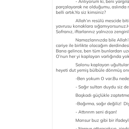
- Anlıyorum ki, beni yargılamıy
parçalayarak ne olduğumu, aslında 
belli artık.Ya siz kimsiniz?
Allah’ın resülü mescide bitişik i
yavrusu konaklara sığamıyorsunuz.Ha
Sofranız, iftarlarınız yalnızca zengin
Namazlarınızda bile Allah’ı değil
cariye ile birlikte olacağım derdindesi
Bana gelince, ben tüm bunlardan uzağ
O’nun her yi kaplayan varlığında yo
Salonu kaplayan uğultular arası
heyeti dut yemiş bülbüle dönmüş onu 
-Ben yokum O var.Bu nedenle E
- Sağır sultan duydu siz de d
Başkadı güçlükle zaptetmeye ça
-Bağırma, sağır değiliz! Diye k
- Attırırım seni dışarı!
Mansur buz gibi bir ifadeyle
- Nereye attıracaksın, zindana 