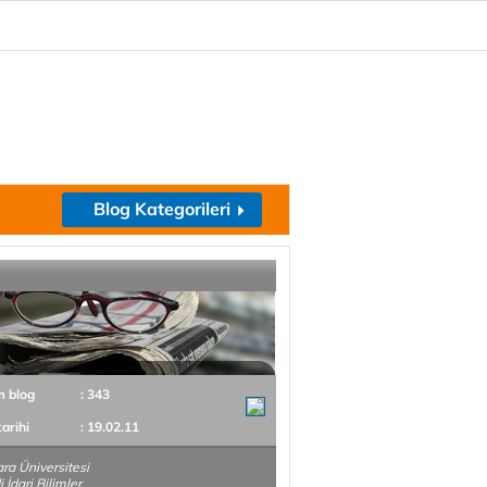
Blog Kategorileri
m blog
: 343
tarihi
: 19.02.11
a Üniversitesi
i İdari Bilimler