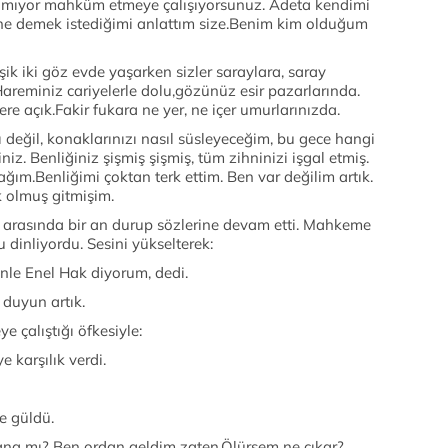
or mahküm etmeye çalışıyorsunuz. Adeta kendimi
ne demek istediğimi anlattım size.Benim kim olduğum
ki göz evde yaşarken sizler saraylara, saray
reminiz cariyelerle dolu,gözünüz esir pazarlarında.
lere açık.Fakir fukara ne yer, ne içer umurlarınızda.
, konaklarınızı nasıl süsleyeceğim, bu gece hangi
niz. Benliğiniz şişmiş şişmiş, tüm zihninizi işgal etmiş.
ım.Benliğimi çoktan terk ettim. Ben var değilim artık.
k olmuş gitmişim.
nda bir an durup sözlerine devam etti. Mahkeme
dinliyordu. Sesini yükselterek:
nel Hak diyorum, dedi.
uyun artık.
lıştığı öfkesiyle:
arşılık verdi.
 güldü.
mı? Ben ordan geldim zaten.Ölürsem ne çıkar?