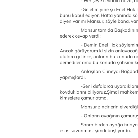
- Her şeye cevabın hazır, dedi 
-Gelelim yine şu Enel Hak meseles
bunu kabul ediyor. Hatta yanında sö
diyen var mı Mansur, söyle bana, var
Mansur tam da Başkadının alaylı
ederek cevap verdi:
- Demin Enel Hak söylemimin ne 
Ancak görüyorum ki sizin anlayacağı
ululara gelince, onların bu konuda 
demediler ama bu konuda şahsımı kö
Anlaşılan Cüneydi Bağdadi ve B
yapmışlardı.
-Seni defalarca uyardıklarını v
kovduklarını biliyoruz.Şimdi mahkem
kimselere çamur atma.
Mansur zincirlerin elverdiği kad
- Onların ayağının çamuruyum s
Sonra birden ayağa fırlayarak, 
esas savunması şimdi başlıyordu.