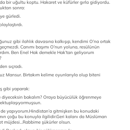
uğultu koptu. Hakaret ve küfürler gırla gidiyordu.
duktan sonra:
 gürledi.
ylaştırdı.
bi ilahlık davasına kalkışıp, kendimi O’na ortak
eçmezdi. Canımı başımı O’nun yoluna, resülünün
şırdım. Ben Enel Hak demekle Hak’tan geliyorum
?
n sıçradı.
nsur. Birtakım kelime oyunlarıyla olup biteni
ibi yaparak:
yeceksin bakalım? Oraya büyücülük öğrenmeye
mektuplaşıyormuşsun.
apıyorum.Hindistan’a gitmişken bu konudaki
mın çoğu bu konuyla ilgilidir.Geri kalanı da Müslüman
et müjdesi…Rabbime şükürler olsun.