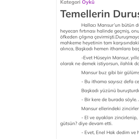
Kategori
Öykü
Temellerin Dur
Hallacı Mansur’un bütün duruşma
heyecan fırtınası halinde geçmiş, o
öfkeden çılgına çevirmişti.Duruşmaya 
mahkeme heyetinin tam karşısındaki a
alınca, Başkadı hemen ithamlara baş
-Evet Hüseyin Mansur, yıllardır 
olarak ne demek istiyorsun, ilahlık d
Mansur buz gibi bir gülümseme
- Bu ithama sayısız defa cev
Başkadı yüzünü buruşturdu
- Bir kere de burada söyle. Ağz
Mansur ellerindeki zincirleri k
- El ve ayakları zincirlenip, karş
gütsün? diye devam etti.
- Evet, Enel Hak dedim ve hâl