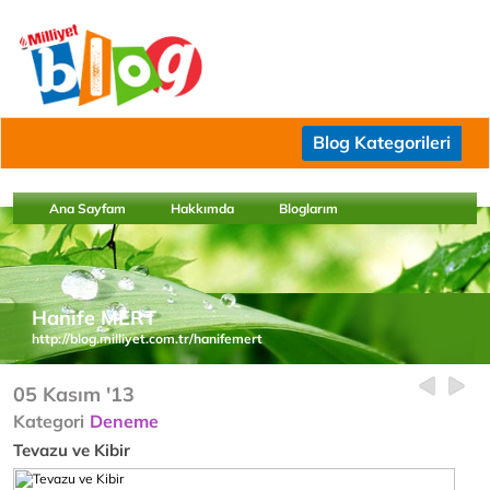
Blog Kategorileri
Ana Sayfam
Hakkımda
Bloglarım
Hanife MERT
http://blog.milliyet.com.tr/hanifemert
05 Kasım '13
Kategori
Deneme
Tevazu ve Kibir