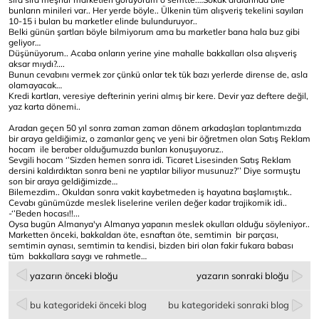
bunların minileri var.. Her yerde böyle.. Ülkenin tüm alışveriş tekelini sayıları
10-15 i bulan bu marketler elinde bulunduruyor..
Belki günün şartları böyle bilmiyorum ama bu marketler bana hala buz gibi
geliyor…
Düşünüyorum.. Acaba onların yerine yine mahalle bakkalları olsa alışveriş
aksar mıydı?....
Bunun cevabını vermek zor çünkü onlar tek tük bazı yerlerde dirense de, asla
olamayacak…
Kredi kartları, veresiye defterinin yerini almış bir kere. Devir yaz deftere değil,
yaz karta dönemi..
Aradan geçen 50 yıl sonra zaman zaman dönem arkadaşları toplantımızda
bir araya geldiğimiz, o zamanlar genç ve yeni bir öğretmen olan Satış Reklam
hocam ile beraber olduğumuzda bunları konuşuyoruz..
Sevgili hocam ‘’Sizden hemen sonra idi. Ticaret Lisesinden Satış Reklam
dersini kaldırdıktan sonra beni ne yaptılar biliyor musunuz?’’ Diye sormuştu
son bir araya geldiğimizde…
Bilemezdim.. Okuldan sonra vakit kaybetmeden iş hayatına başlamıştık..
Cevabı günümüzde meslek liselerine verilen değer kadar trajikomik idi..
-‘’Beden hocası!!...
Oysa bugün Almanya'yı Almanya yapanın meslek okulları olduğu söyleniyor..
Marketten önceki, bakkaldan öte, esnaftan öte, semtimin bir parçası,
semtimin aynası, semtimin ta kendisi, bizden biri olan fakir fukara babası
tüm bakkallara saygı ve rahmetle…
yazarın önceki bloğu
yazarın sonraki bloğu
bu kategorideki önceki blog
bu kategorideki sonraki blog