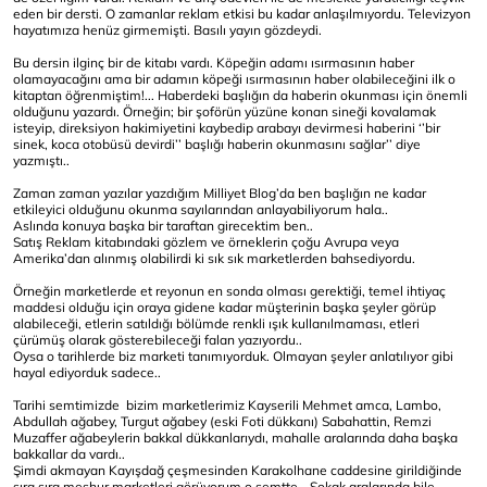
eden bir dersti. O zamanlar reklam etkisi bu kadar anlaşılmıyordu. Televizyon
hayatımıza henüz girmemişti. Basılı yayın gözdeydi.
Bu dersin ilginç bir de kitabı vardı. Köpeğin adamı ısırmasının haber
olamayacağını ama bir adamın köpeği ısırmasının haber olabileceğini ilk o
kitaptan öğrenmiştim!... Haberdeki başlığın da haberin okunması için önemli
olduğunu yazardı. Örneğin; bir şoförün yüzüne konan sineği kovalamak
isteyip, direksiyon hakimiyetini kaybedip arabayı devirmesi haberini ‘’bir
sinek, koca otobüsü devirdi’’ başlığı haberin okunmasını sağlar’’ diye
yazmıştı..
Zaman zaman yazılar yazdığım Milliyet Blog’da ben başlığın ne kadar
etkileyici olduğunu okunma sayılarından anlayabiliyorum hala..
Aslında konuya başka bir taraftan girecektim ben..
Satış Reklam kitabındaki gözlem ve örneklerin çoğu Avrupa veya
Amerika’dan alınmış olabilirdi ki sık sık marketlerden bahsediyordu.
Örneğin marketlerde et reyonun en sonda olması gerektiği, temel ihtiyaç
maddesi olduğu için oraya gidene kadar müşterinin başka şeyler görüp
alabileceği, etlerin satıldığı bölümde renkli ışık kullanılmaması, etleri
çürümüş olarak gösterebileceği falan yazıyordu..
Oysa o tarihlerde biz marketi tanımıyorduk. Olmayan şeyler anlatılıyor gibi
hayal ediyorduk sadece..
Tarihi semtimizde bizim marketlerimiz Kayserili Mehmet amca, Lambo,
Abdullah ağabey, Turgut ağabey (eski Foti dükkanı) Sabahattin, Remzi
Muzaffer ağabeylerin bakkal dükkanlarıydı, mahalle aralarında daha başka
bakkallar da vardı..
Şimdi akmayan Kayışdağ çeşmesinden Karakolhane caddesine girildiğinde
sıra sıra meşhur marketleri görüyorum o semtte.…Sokak aralarında bile