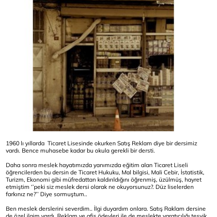
1960 lı yıllarda Ticaret Lisesinde okurken Satış Reklam diye bir dersimiz
vardı. Bence muhasebe kadar bu okula gerekli bir dersti.
Daha sonra meslek hayatımızda yanımızda eğitim alan Ticaret Liseli
öğrencilerden bu dersin de Ticaret Hukuku, Mal bilgisi, Mali Cebir, İstatistik,
Turizm, Ekonomi gibi müfredattan kaldırıldığını öğrenmiş, üzülmüş, hayret
etmiştim ‘’peki siz meslek dersi olarak ne okuyorsunuz?. Düz liselerden
farkınız ne?’’ Diye sormuştum..
Ben meslek derslerini severdim.. İlgi duyardım onlara. Satış Raklam dersine
de özel ilgim vardı. Reklam ve afiş ödevleri ile de meslekte yaratıcılığı teşvik