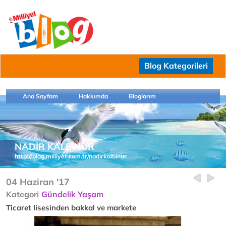
Blog Kategorileri
Ana Sayfam
Hakkımda
Bloglarım
NADİR KALBİNUR
http://blog.milliyet.com.tr/nadirkalbinur
04 Haziran '17
Kategori
Gündelik Yaşam
Ticaret lisesinden bakkal ve markete