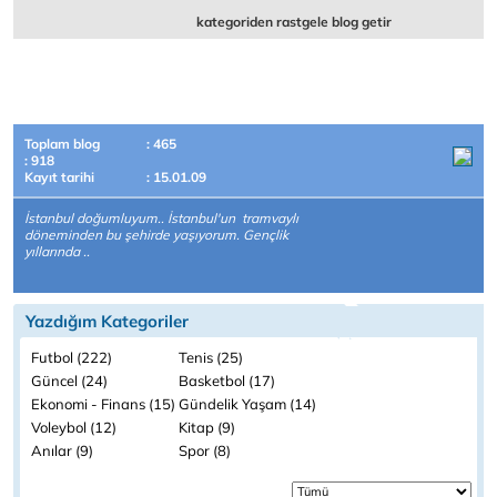
kategoriden rastgele blog getir
Toplam blog
: 465
: 918
Kayıt tarihi
: 15.01.09
İstanbul doğumluyum.. İstanbul'un tramvaylı
döneminden bu şehirde yaşıyorum. Gençlik
yıllarında ..
Yazdığım Kategoriler
Futbol (222)
Tenis (25)
Güncel (24)
Basketbol (17)
Ekonomi - Finans (15)
Gündelik Yaşam (14)
Voleybol (12)
Kitap (9)
Anılar (9)
Spor (8)