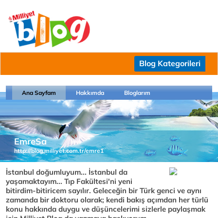
Blog Kategorileri
Ana Sayfam
Hakkımda
Bloglarım
EmreSa
http://blog.milliyet.com.tr/emre1
İstanbul doğumluyum... İstanbul da
yaşamaktayım... Tıp Fakültesi'ni yeni
bitirdim-bitiricem sayılır. Geleceğin bir Türk genci ve aynı
zamanda bir doktoru olarak; kendi bakış açımdan her türlü
konu hakkında duygu ve düşüncelerimi sizlerle paylaşmak