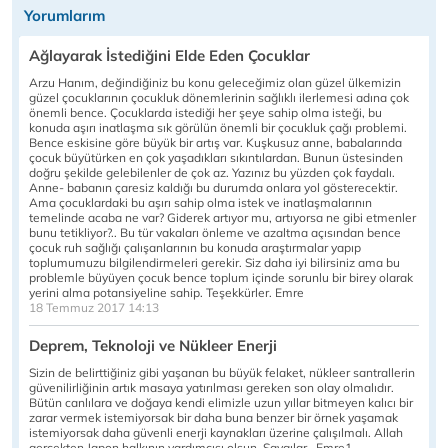
Yorumlarım
Ağlayarak İstediğini Elde Eden Çocuklar
Arzu Hanım, değindiğiniz bu konu geleceğimiz olan güzel ülkemizin
güzel çocuklarının çocukluk dönemlerinin sağlıklı ilerlemesi adına çok
önemli bence. Çocuklarda istediği her şeye sahip olma isteği, bu
konuda aşırı inatlaşma sık görülün önemli bir çocukluk çağı problemi.
Bence eskisine göre büyük bir artış var. Kuşkusuz anne, babalarında
çocuk büyütürken en çok yaşadıkları sıkıntılardan. Bunun üstesinden
doğru şekilde gelebilenler de çok az. Yazınız bu yüzden çok faydalı.
Anne- babanın çaresiz kaldığı bu durumda onlara yol gösterecektir.
Ama çocuklardaki bu aşırı sahip olma istek ve inatlaşmalarının
temelinde acaba ne var? Giderek artıyor mu, artıyorsa ne gibi etmenler
bunu tetikliyor?.. Bu tür vakaları önleme ve azaltma açısından bence
çocuk ruh sağlığı çalışanlarının bu konuda araştırmalar yapıp
toplumumuzu bilgilendirmeleri gerekir. Siz daha iyi bilirsiniz ama bu
problemle büyüyen çocuk bence toplum içinde sorunlu bir birey olarak
yerini alma potansiyeline sahip. Teşekkürler. Emre
18 Temmuz 2017 14:13
Deprem, Teknoloji ve Nükleer Enerji
Sizin de belirttiğiniz gibi yaşanan bu büyük felaket, nükleer santrallerin
güvenilirliğinin artık masaya yatırılması gereken son olay olmalıdır.
Bütün canlılara ve doğaya kendi elimizle uzun yıllar bitmeyen kalıcı bir
zarar vermek istemiyorsak bir daha buna benzer bir örnek yaşamak
istemiyorsak daha güvenli enerji kaynakları üzerine çalışılmalı. Allah
gerçekten Japon halkının yardımcısı olsun. Saygılar.. Emre1