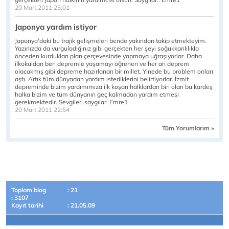
20 Mart 2011 23:01
Japonya yardım istiyor
Japonya'daki bu trajik gelişmeleri bende yakından takip etmekteyim.
Yazınızda da vurguladığınız gibi gerçekten her şeyi soğukkanlılıkla
önceden kurdukları plan çerçevesinde yapmaya uğraşıyorlar. Daha
ilkokuldan beri depremle yaşamayı öğrenen ve her an deprem
olacakmış gibi depreme hazırlanan bir millet. Yinede bu problem onları
aştı. Artık tüm dünyadan yardım istediklerini belirtiyorlar. İzmit
depreminde bizim yardımımıza ilk koşan halklardan biri olan bu kardeş
halka bizim ve tüm dünyanın geç kalmadan yardım etmesi
gerekmektedir. Sevgiler, saygılar. Emre1
20 Mart 2011 22:54
Tüm Yorumlarım »
Toplam blog
: 21
: 3107
Kayıt tarihi
: 21.05.09