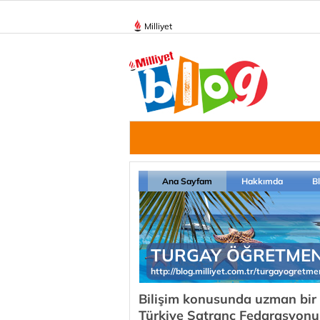
Milliyet
Ana Sayfam
Hakkımda
B
TURGAY ÖĞRETME
http://blog.milliyet.com.tr/turgayogretme
Bilişim konusunda uzman bir e
Türkiye Satranç Fedarasyonu