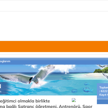
loglarım
N
Topla
: 6222
n
Kayıt 
ğitimci olmakla birlikte
na bağlı Satranç öğretmeni, Antrenörü, Spor