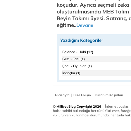
koçudur. Ayrıca seçmeli zeka 
oluşturulmasında MEB Talim 
Beyin Takımı üyesi. Satranç, a
eğitme..
Devamı
Yazdığım Kategoriler
Eğlence - Hobi
(12)
Gezi - Tatil
(1)
Çocuk Oyunları
(1)
İnançlar
(1)
|
|
Anasayfa
Bize Ulaşın
Kullanım Koşulları
İnternet baskısınd
© Milliyet Blog Copyright 2026
hakkı sahibi bulunduğu her türlü fikri eser, fotoğr
vb. ürünleri kullanması durumunda, her türlü huku