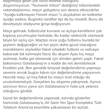
bağırmaya gelen çok fazla taraftar olduğunu
düşünmüyorum. "Numaralı tribün" dediğimiz tribünlerdeki
vatandaşlarımız, maçın gidişatına son derece etkisizdirler.
"Ayağa kalkmayan Fenerli olsun."u duydukları an kalkarlar
ayağa sadece. Bugünkü taraftar tipi de bu misaldi. Bunu da
davetiyeyle stadyuma girişe bağlıyorum.
Maça gelirsek, futbolcular konsere ve açılışa kendilerini çok
kaptırıp yorulmuşlar herhalde. Bu kadar isteksizlik olamazdı
böyle bir açılış için. Maçtan önce çoğu futbolcu burada bir
şeylerin değişeceğini ve her şeyin daha güzel olacağına
inandıklarını söylediler fakat ortadaki futbola ve neticeye
bakarsak tek kelimeyle facia. Bu akşam Ajax hiç maça
asılmadı, hatta gol atmamak için elinden geleni yaptı. Fakat
bakarsanız Galatasaray'ın o kadar da net denilebilecek
fırsatları yok. Ben genelde bireysel değerlendirme yapmayı
severim ancak bugün takım için değerlendirme yapıyorum.
Hazırlık maçı, iyi hoş fakat bu maçın özel olduğu da
unutulmamalıydı. Gerçekten bu akşama yakışmadı. Ayrıca
sezonun ikinci yarısı için Galatasaray'ın hala çok yetersiz
olduğunu gördük.
Genel bir değerlendirme yaparsak, aslında gösteriler
haricinde Galatasaray'a, Ali Sami Yen Spor Kompleksi Türk
Telekom Arena'ya kesinlikle yakışmayan bir açılıştı.