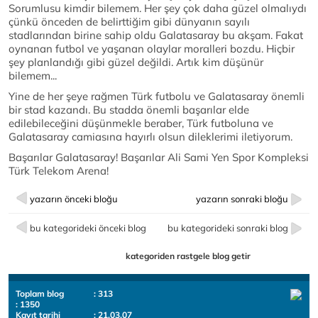
Sorumlusu kimdir bilemem. Her şey çok daha güzel olmalıydı
çünkü önceden de belirttiğim gibi dünyanın sayılı
stadlarından birine sahip oldu Galatasaray bu akşam. Fakat
oynanan futbol ve yaşanan olaylar moralleri bozdu. Hiçbir
şey planlandığı gibi güzel değildi. Artık kim düşünür
bilemem...
Yine de her şeye rağmen Türk futbolu ve Galatasaray önemli
bir stad kazandı. Bu stadda önemli başarılar elde
edilebileceğini düşünmekle beraber, Türk futboluna ve
Galatasaray camiasına hayırlı olsun dileklerimi iletiyorum.
Başarılar Galatasaray! Başarılar Ali Sami Yen Spor Kompleksi
Türk Telekom Arena!
yazarın önceki bloğu
yazarın sonraki bloğu
bu kategorideki önceki blog
bu kategorideki sonraki blog
kategoriden rastgele blog getir
Toplam blog
: 313
: 1350
Kayıt tarihi
: 21.03.07