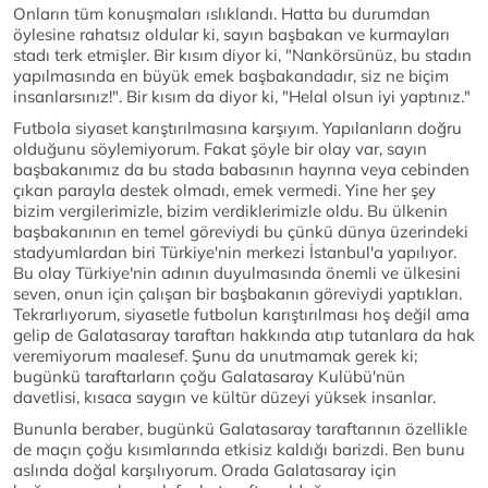
Onların tüm konuşmaları ıslıklandı. Hatta bu durumdan
öylesine rahatsız oldular ki, sayın başbakan ve kurmayları
stadı terk etmişler. Bir kısım diyor ki, "Nankörsünüz, bu stadın
yapılmasında en büyük emek başbakandadır, siz ne biçim
insanlarsınız!". Bir kısım da diyor ki, "Helal olsun iyi yaptınız."
Futbola siyaset karıştırılmasına karşıyım. Yapılanların doğru
olduğunu söylemiyorum. Fakat şöyle bir olay var, sayın
başbakanımız da bu stada babasının hayrına veya cebinden
çıkan parayla destek olmadı, emek vermedi. Yine her şey
bizim vergilerimizle, bizim verdiklerimizle oldu. Bu ülkenin
başbakanının en temel göreviydi bu çünkü dünya üzerindeki
stadyumlardan biri Türkiye'nin merkezi İstanbul'a yapılıyor.
Bu olay Türkiye'nin adının duyulmasında önemli ve ülkesini
seven, onun için çalışan bir başbakanın göreviydi yaptıkları.
Tekrarlıyorum, siyasetle futbolun karıştırılması hoş değil ama
gelip de Galatasaray taraftarı hakkında atıp tutanlara da hak
veremiyorum maalesef. Şunu da unutmamak gerek ki;
bugünkü taraftarların çoğu Galatasaray Kulübü'nün
davetlisi, kısaca saygın ve kültür düzeyi yüksek insanlar.
Bununla beraber, bugünkü Galatasaray taraftarının özellikle
de maçın çoğu kısımlarında etkisiz kaldığı barizdi. Ben bunu
aslında doğal karşılıyorum. Orada Galatasaray için