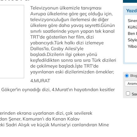
Televizyonun ülkemizle tanışması
Yazd
Avrupa ülkelerine göre geç olduğu için,
televizyonculuğun ilerlemesi de diğer
Sine
ülkelere göre daha yavaş seyretti.Günün
Kültü
sınırlı saatlerinde yayın yapan tek kanal
Ben B
TRT'de gösterilen her film, dizi
Söyle
yabancıydı.Türk halkı dizi izlemeye
Yılba
Dallas'la, Cosby Ailesi'yle
başladı.Dizilerin ilgi çeken yönü
keşfedildikten sonra sıra sıra Türk dizileri
de çekilmeye başladı.İşte TRT'de
yayınlanan eski dizilerimizden örnekler;
Blo
4.MURAT
Gökçer'in oynadığı dizi, 4.Murat'ın hayatından kesitler
Sad
rinden ekrana uyarlanan dizi, çok sevilerek
Aydan Şener, Kamuran'ı da Kenan Kalav
ki Sadri Alışık ve küçük Munise'yi canlandıran Mine