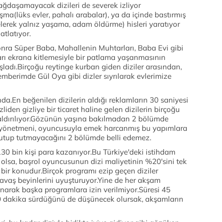
bağdaşamayacak dizileri de severek izliyor
ma(lüks evler, pahalı arabalar), ya da içinde bastırmış
elerek yalnız yaşama, adam öldürme) hisleri yaratıyor
atlatıyor.
onra Süper Baba, Mahallenin Muhtarları, Baba Evi gibi
nları ekrana kitlemesiyle bir patlama yaşanmasının
şladı.Birçoğu reytinge kurban giden diziler arasından,
emberimde Gül Oya gibi dizler sıyrılarak evlerimize
da.En beğenilen dizilerin aldığı reklamların 30 saniyesi
liden gizliye bir ticaret haline gelen dizilerin birçoğu
kaldırılıyor.Gözünün yaşına bakılmadan 2 bölümde
sı, yönetmeni, oyuncusuyla emek harcanmış bu yapımlara
i tutup tutmayacağını 2 bölümde belli edemez.
130 bin kişi para kazanıyor.Bu Türkiye'deki istihdam
olsa, başrol oyuncusunun dizi maliyetinin %20'sini tek
bir konudur.Birçok programı ezip geçen diziler
avaş beyinlerini uyuşturuyor.Yine de her akşam
narak başka programlara izin verilmiyor.Süresi 45
0 dakika sürdüğünü de düşünecek olursak, akşamların