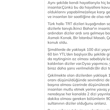
Aynı şekilde kendi hayatlarıyla hiç 
insanlar.Çünkü bu da hayallere kavuş
olduklarını yapabilme(aileye karşı g
ve insanları bir saatliğine de olsa rah
Türk halkı TRT dizileri kuşağından s
dizilerle tanıştı.İkinci Bahar'ın insa
ardından diziler ardı sıra gelmeye ba
Asmalı Konak, Bir İstanbul Masalı, Ç
konuk oldu.
Şimdilerde de yaklaşık 100 dizi yayın
60 bin YTL'den başlıyor.Bu şekilde giz
da reytinginin az olması sebebiyle 
kaldırılan diziler var.Oysa yapımcı
biraz daha şans verilmelidir.Bir diz
Çekilmekte olan dizilerden yaklaşık 
oranı düşünüldüğünde sevindirici de 
başına alması üzerinde düşünülecek 
insanları mutlu etmek yerine yavaş y
neredeyse her kanalda 2 dizi yayınla
dakika olması gereken bölümlerin 9
sultanının diziler olduğunu anlarız.