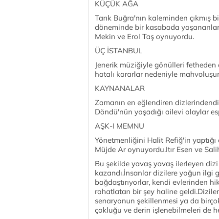
KÜÇÜK AĞA
Tarık Buğra'nın kaleminden çıkmış b
döneminde bir kasabada yaşananları 
Mekin ve Erol Taş oynuyordu.
ÜÇ İSTANBUL
Jenerik müziğiyle gönülleri fetheden
hatalı kararlar nedeniyle mahvoluşun
KAYNANALAR
Zamanın en eğlendiren dizlerindendi.
Döndü'nün yaşadığı ailevi olaylar espir
AŞK-I MEMNU
Yönetmenliğini Halit Refiğ'in yaptığ
Müjde Ar oynuyordu.Itır Esen ve Sali
Bu şekilde yavaş yavaş ilerleyen dizi
kazandı.İnsanlar dizilere yoğun ilgi g
bağdaştırıyorlar, kendi evlerinden hik
rahatlatan bir şey haline geldi.Dizil
senaryonun şekillenmesi ya da birço
çokluğu ve derin işlenebilmeleri de h