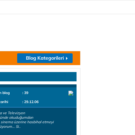
Blog Kategorileri
m blog
: 39
tarihi
: 29.12.06
 ve Televizyon
ünde okuduğumdan
e sinema üzerine hasbihal etmeyi
yorum... Si..