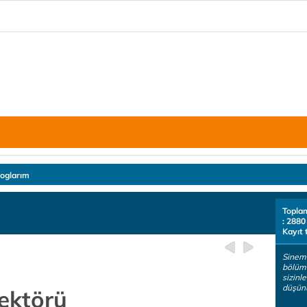
loglarım
Topla
: 2880
Kayıt 
Sinema
bölüm
sizinl
düşünü
sektörü