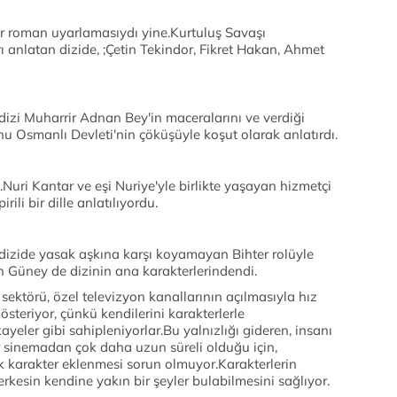
ir roman uyarlamasıydı yine.Kurtuluş Savaşı
anlatan dizide, ;Çetin Tekindor, Fikret Hakan, Ahmet
 dizi Muharrir Adnan Bey'in maceralarını ve verdiği
u Osmanlı Devleti'nin çöküşüyle koşut olarak anlatırdı.
Nuri Kantar ve eşi Nuriye'yle birlikte yaşayan hizmetçi
ili bir dille anlatılıyordu.
ı dizide yasak aşkına karşı koyamayan Bihter rolüyle
h Güney de dizinin ana karakterlerindendi.
 sektörü, özel televizyon kanallarının açılmasıyla hız
österiyor, çünkü kendilerini karakterlerle
ayeler gibi sahipleniyorlar.Bu yalnızlığı gideren, insanı
er sinemadan çok daha uzun süreli olduğu için,
k karakter eklenmesi sorun olmuyor.Karakterlerin
erkesin kendine yakın bir şeyler bulabilmesini sağlıyor.