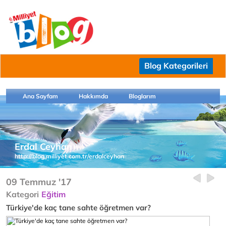
Blog Kategorileri
Ana Sayfam
Hakkımda
Bloglarım
Erdal Ceyhan
http://blog.milliyet.com.tr/erdalceyhan
09 Temmuz '17
Kategori
Eğitim
Türkiye'de kaç tane sahte öğretmen var?