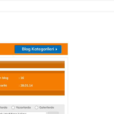
Blog Kategorileri
m blog
: 16
tarihi
: 28.01.14
glarda
Yazarlarda
Galerilerde