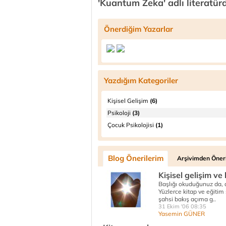
'Kuantum Zeka' adlı literatürde
Önerdiğim Yazarlar
Yazdığım Kategoriler
Kişisel Gelişim
(6)
Psikoloji
(3)
Çocuk Psikolojisi
(1)
Blog Önerilerim
Arşivimden Öneri
Kişisel gelişim v
Başlığı okuduğunuz da, art
Yüzlerce kitap ve eğiti
şahsi bakış açıma g..
31 Ekim '06 08:35
Yasemin GÜNER