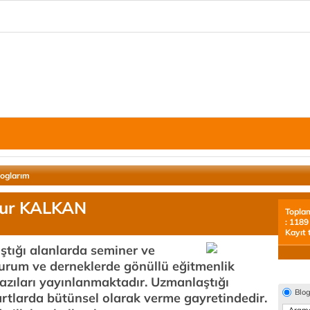
loglarım
Uğur KALKAN
Topla
: 1189
Kayıt 
ştığı alanlarda seminer ve
 kurum ve derneklerde gönüllü eğitmenlik
azıları yayınlanmaktadır. Uzmanlaştığı
Blo
dartlarda bütünsel olarak verme gayretindedir.