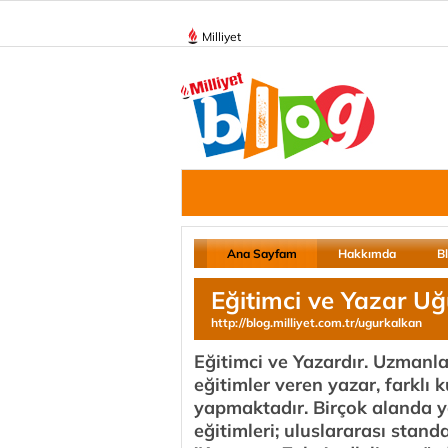
Milliyet
Ana Sayfam
Hakkımda
B
Eğitimci ve Yazar 
http://blog.milliyet.com.tr/ugurkalkan
Eğitimci ve Yazardır. Uzmanla
eğitimler veren yazar, farklı
yapmaktadır. Birçok alanda y
eğitimleri; uluslararası stan