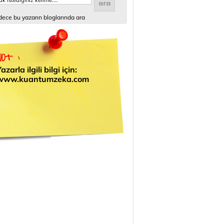
ece bu yazarın bloglarında ara
azarla ilgili bilgi için:
www.kuantumzeka.com