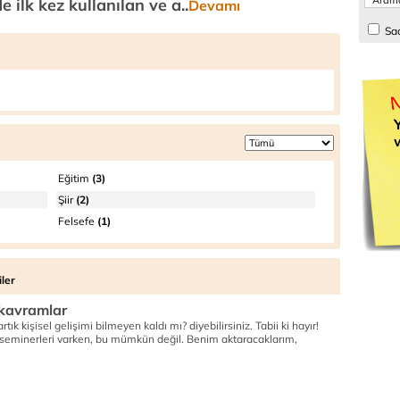
 ilk kez kullanılan ve a..
Devamı
Sad
Y
Eğitim
(3)
Şiir
(2)
Felsefe
(1)
ler
e kavramlar
ık kişisel gelişimi bilmeyen kaldı mı? diyebilirsiniz. Tabii ki hayır!
m seminerleri varken, bu mümkün değil. Benim aktaracaklarım,