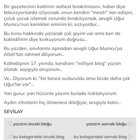
Bir gazetecinin katilinin serbest bırakılmasını, haber diye
televizyonlarda izliyorsak, onun kendini "mesih" ilan edişini,
çoluk çocuk izlemek zorunda bırakılıyorsak, sevgili Uğur
Mumcu'nun kemikleri eminim ki; sızlıyordur...
Bu konu hakkında yazacak çok şeyim var ama ben de
katledilirim diye korkuyorum doğrusu...
Bu yüzden, sınırlarımı aşmadan sevgili Uğur Mumcu'ya
Allah'tan rahmet diliyorum...
Katledişinin 17. yılında, kendisini "milliyet blog" yazarı
olarak, saygıyla anıyorum...
Ve... Diyorum ki; "bir tanesi susturuldu ama bizde daha çok
Uğur'lar var"...
Yarı gurur, yarı hüzünle yazımı burada noktalıyorum.
Aydın zihinlerin hiç ölmemesi dileğiyle, sevgiyle kalın...
SEVİLAY
yazarın önceki bloğu
yazarın sonraki bloğu
bu kategorideki önceki blog
bu kategorideki sonraki blog