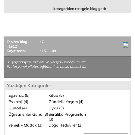
kategoriden rastgele blog getir
Toplam blog
: 71
: 1912
Kayıt tarihi
: 15.11.09
32 yaşındayım, evliyim ve yakışıklı bir oğlum var.
Profosyonel pilates eğitmeni ve besin destek ü..
Yazdığım Kategoriler
Egzersiz (5)
Kitap (5)
Psikoloji (4)
Gündelik Yaşam (4)
Güncel (4)
Öykü (3)
Öğretmenler Günü (3)
Sertifika Programları
(3)
Yemek - Mutfak (3)
Doğal Tedaviler (2)