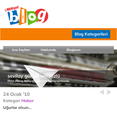
Blog Kategorileri
Ana Sayfam
Hakkımda
Bloglarım
sevilay gülcek sensözlü
http://blog.milliyet.com.tr/sevilaysensozlu
24 Ocak '10
Kategori
Haber
Uğurlar olsun...