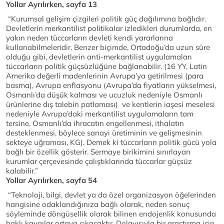
Yollar Ayrılırken, sayfa 13
“Kurumsal gelişim çizgileri politik güç dağılımına bağlıdır.
Devletlerin merkantilist politikalar izledikleri durumlarda, en
yakın neden tüccarların devleti kendi yararlarına
kullanabilmeleridir. Benzer biçimde, Ortadoğu’da uzun süre
olduğu gibi, devletlerin anti-merkantilist uygulamaları
tüccarların politik güçsüzlüğüne bağlanabilir. (16 YY, Latin
Amerika değerli madenlerinin Avrupa’ya getirilmesi (para
basma), Avrupa enflasyonu (Avrupa’da fiyatların yükselmesi,
Osmanlı’da düşük kalması ve ucuzluk nedeniyle Osmanlı
ürünlerine dış talebin patlaması) ve kentlerin iaşesi meselesi
nedeniyle Avrupa’daki merkantilist uygulamaların tam
tersine, Osmanlı’da ihracatın engellenmesi, ithalatın
desteklenmesi, böylece sanayi üretiminin ve gelişmesinin
sekteye uğraması, KG). Demek ki tüccarların politik gücü yola
bağlı bir özellik gösterir. Sermaye birikimini sınırlayan
kurumlar çerçevesinde çalıştıklarında tüccarlar güçsüz
kalabilir.”
Yollar Ayrılırken, sayfa 54
“Teknoloji, bilgi, devlet ya da özel organizasyon öğelerinden
hangisine odaklandığınıza bağlı olarak, neden sonuç
söyleminde döngüsellik olarak bilinen endojenlik konusunda
haklı kaygılar ortaya çıkacaktır. Dolayısıyla bir araştırma için