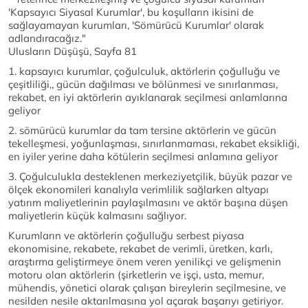
'Kapsayıcı Siyasal Kurumlar', bu koşulların ikisini de
sağlayamayan kurumları, 'Sömürücü Kurumlar' olarak
adlandıracağız."
Ulusların Düşüşü, Sayfa 81
1. kapsayıcı kurumlar, çoğulculuk, aktörlerin çoğulluğu ve
çeşitliliği,, gücün dağılması ve bölünmesi ve sınırlanması,
rekabet, en iyi aktörlerin ayıklanarak seçilmesi anlamlarına
geliyor
2. sömürücü kurumlar da tam tersine aktörlerin ve gücün
tekelleşmesi, yoğunlaşması, sınırlanmaması, rekabet eksikliği,
en iyiler yerine daha kötülerin seçilmesi anlamına geliyor
3. Çoğulculukla desteklenen merkeziyetçilik, büyük pazar ve
ölçek ekonomileri kanalıyla verimlilik sağlarken altyapı
yatırım maliyetlerinin paylaşılmasını ve aktör başına düşen
maliyetlerin küçük kalmasını sağlıyor.
Kurumların ve aktörlerin çoğulluğu serbest piyasa
ekonomisine, rekabete, rekabet de verimli, üretken, karlı,
araştırma geliştirmeye önem veren yenilikçi ve gelişmenin
motoru olan aktörlerin (şirketlerin ve işçi, usta, memur,
mühendis, yönetici olarak çalışan bireylerin seçilmesine, ve
nesilden nesile aktarılmasına yol açarak başarıyı getiriyor.