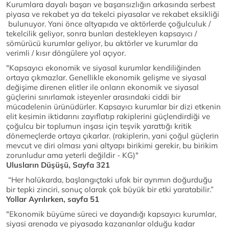
Kurumlara dayalı başarı ve başarısızlığın arkasında serbest
piyasa ve rekabet ya da tekelci piyasalar ve rekabet eksikliği
bulunuyor. Yani önce altyapıda ve aktörlerde çoğulculuk /
tekelcilik geliyor, sonra bunları destekleyen kapsayıcı /
sömürücü kurumlar geliyor, bu aktörler ve kurumlar da
verimli / kısır döngülere yol açıyor.
"Kapsayıcı ekonomik ve siyasal kurumlar kendiliğinden
ortaya çıkmazlar. Genellikle ekonomik gelişme ve siyasal
değişime direnen elitler ile onların ekonomik ve siyasal
güçlerini sınırlamak isteyenler arasındaki ciddi bir
mücadelenin ürünüdürler. Kapsayıcı kurumlar bir dizi etkenin
elit kesimin iktidarını zayıflatıp rakiplerini güçlendirdiği ve
çoğulcu bir toplumun inşası için teşvik yarattığı kritik
dönemeçlerde ortaya çıkarlar. (rakiplerin, yani çoğul güçlerin
mevcut ve diri olması yani altyapı birikimi gerekir, bu birikim
zorunludur ama yeterli değildir - KG)"
Ulusların Düşüşü, Sayfa 321
“Her halükarda, başlangıçtaki ufak bir ayrımın doğurduğu
bir tepki zinciri, sonuç olarak çok büyük bir etki yaratabilir.”
Yollar Ayrılırken, sayfa 51
"Ekonomik büyüme süreci ve dayandığı kapsayıcı kurumlar,
siyasi arenada ve piyasada kazananlar olduğu kadar