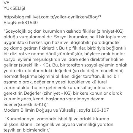
VE
YÜKSELİŞİ
http://blog.milliyet.com.tr/yollar-ayrilirken/Blog/?
BlogNo=631540
"Sosyolojik açıdan kurumların aslında fikirler (zihniyet-KG)
olduğu vurgulanmalıdır. Sosyal kurumlar, belli bir toplum ve
uygarlıktaki herkes için hazır ve ulaşılabilir paradigmatik
açıklama getiren fikirlerdir. Bu tip fikirler, birbiriyle bağlantılı
bir dizi rol ve norma dönüştürülmüştür, böylece artık bunlar
sosyal eylemi meşrulaştıran ve idare eden direktifler haline
gelirler (süreklilik - KG). Bu, bir taraftan sosyal eylemin ahlaki
ya da etik alanlarındaki değerleri (ya da değer modellerini)
normatifleştirme biçimini alırken, diğer taraftan, ikinci bir
aşama olarak, değerlerin yasal tüzükler ve kültürel
zorunluluklar haline getirilerek kurumsallaştırılmasını
gerektirir. Değerler (zihniyet - KG) bir kere kanunlar olarak
kurumlaşınca, kendi başlarına var olmaya devam
ederler(süreklilik-KG)".
Modern Bilimin Doğuşu ve Yükselişi, sayfa 106-107
“Kurumlar aynı zamanda işbirliği ve ortaklık kurma
alışkanlıklarını, zenginlik ve piyasa verimliliği yaratan
teşvikleri biçimlendirir.”