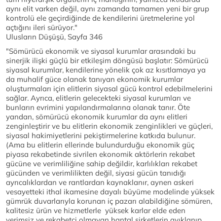
aynı elit varken değil, aynı zamanda tamamen yeni bir grup
kontrolü ele geçirdiğinde de kendilerini üretmelerine yol
açtığını ileri sürüyor."
Ulusların Düşüşü, Sayfa 346
"Sömürücü ekonomik ve siyasal kurumlar arasındaki bu
sinerjik ilişki güçlü bir etkileşim döngüsü başlatır: Sömürücü
siyasal kurumlar, kendilerine yönelik çok az kısıtlamaya ya
da muhalif güce olanak tanıyan ekonomik kurumlar
oluşturmaları için elitlerin siyasal gücü kontrol edebilmelerini
sağlar. Ayrıca, elitlerin gelecekteki siyasal kurumları ve
bunların evrimini yapılandırmalarına olanak tanır. Öte
yandan, sömürücü ekonomik kurumlar da aynı elitleri
zenginleştirir ve bu elitlerin ekonomik zenginlikleri ve güçleri,
siyasal hakimiyetlerini pekiştirmelerine katkıda bulunur.
(Ama bu elitlerin ellerinde bulundurduğu ekonomik güç
piyasa rekabetinde sivrilen ekonomik aktörlerin rekabet
gücüne ve verimliliğine sahip değildir, karlılıkları rekabet
gücünden ve verimlilikten değil, siyasi gücün tanıdığı
ayrıcalıklardan ve rantlardan kaynaklanır, aynen askeri
vesayetteki ithal ikamesine dayalı büyüme modelinde yüksek
gümrük duvarlarıyla korunan iç pazarı alabildiğine sömüren,
kalitesiz ürün ve hizmetlerle yüksek karlar elde eden
verimsiz ve rekabetçi olmayan hantal şirketlerin ayıklanıp