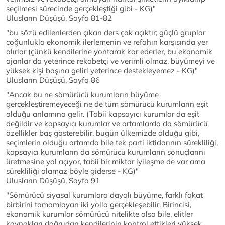
seçilmesi sürecinde gerçekleştiği gibi - KG)"
Ulusların Düşüşü, Sayfa 81-82
"bu sözü edilenlerden çıkan ders çok açıktır; güçlü gruplar
çoğunlukla ekonomik ilerlemenin ve refahın karşısında yer
alırlar (çünkü kendilerine yontarak kar ederler, bu ekonomik
ajanlar da yeterince rekabetçi ve verimli olmaz, büyümeyi ve
yüksek kişi başına geliri yeterince destekleyemez - KG)"
Ulusların Düşüşü, Sayfa 86
"Ancak bu ne sömürücü kurumların büyüme
gerçekleştiremeyeceği ne de tüm sömürücü kurumların eşit
olduğu anlamına gelir. (Tabii kapsayıcı kurumlar da eşit
değildir ve kapsayıcı kurumlar ve ortamlarda da sömürücü
özellikler baş gösterebilir, bugün ülkemizde olduğu gibi,
seçimlerin olduğu ortamda bile tek parti iktidarının sürekliliği,
kapsayıcı kurumların da sömürücü kurumların sonuçlarını
üretmesine yol açıyor, tabii bir miktar iyileşme de var ama
sürekliliği olamaz böyle giderse - KG)"
Ulusların Düşüşü, Sayfa 91
"Sömürücü siyasal kurumlara dayalı büyüme, farklı fakat
birbirini tamamlayan iki yolla gerçekleşebilir. Birincisi,
ekonomik kurumlar sömürücü nitelikte olsa bile, elitler
kaynakları doğrudan kendilerinin kontrol ettikleri yüksek