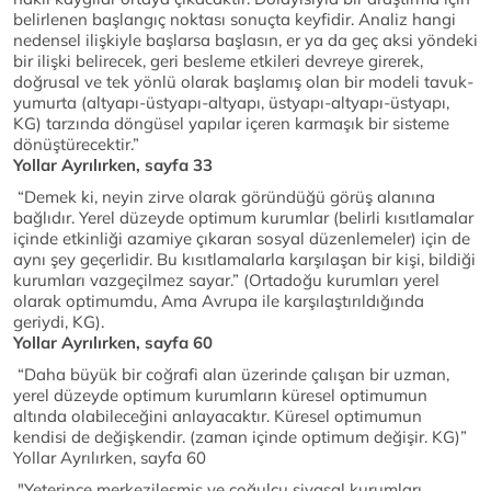
belirlenen başlangıç noktası sonuçta keyfidir. Analiz hangi
nedensel ilişkiyle başlarsa başlasın, er ya da geç aksi yöndeki
bir ilişki belirecek, geri besleme etkileri devreye girerek,
doğrusal ve tek yönlü olarak başlamış olan bir modeli tavuk-
yumurta (altyapı-üstyapı-altyapı, üstyapı-altyapı-üstyapı,
KG) tarzında döngüsel yapılar içeren karmaşık bir sisteme
dönüştürecektir.”
Yollar Ayrılırken, sayfa 33
“Demek ki, neyin zirve olarak göründüğü görüş alanına
bağlıdır. Yerel düzeyde optimum kurumlar (belirli kısıtlamalar
içinde etkinliği azamiye çıkaran sosyal düzenlemeler) için de
aynı şey geçerlidir. Bu kısıtlamalarla karşılaşan bir kişi, bildiği
kurumları vazgeçilmez sayar.” (Ortadoğu kurumları yerel
olarak optimumdu, Ama Avrupa ile karşılaştırıldığında
geriydi, KG).
Yollar Ayrılırken, sayfa 60
“Daha büyük bir coğrafi alan üzerinde çalışan bir uzman,
yerel düzeyde optimum kurumların küresel optimumun
altında olabileceğini anlayacaktır. Küresel optimumun
kendisi de değişkendir. (zaman içinde optimum değişir. KG)”
Yollar Ayrılırken, sayfa 60
"Yeterince merkezileşmiş ve çoğulcu siyasal kurumları