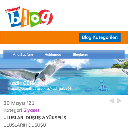
Blog Kategorileri
Ana Sayfam
Hakkımda
Bloglarım
Kadir Güleç
http://blog.milliyet.com.tr/kadirgulec06
30 Mayıs '21
Kategori
Siyaset
ULUSLAR, DÜŞÜŞ & YÜKSELİŞ
ULUSLARIN DÜŞÜŞÜ