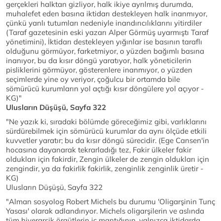
gerçekleri halktan gizliyor, halk ikiye ayrılmış durumda,
muhalefet eden basına iktidarı destekleyen halk inanmıyor,
çünkü yanlı tutumları nedeniyle inandırıcılıklarını yitirdiler
(Taraf gazetesinin eski yazarı Alper Görmüş uyarmıştı Taraf
yönetimini), İktidarı destekleyen yığınlar ise basının taraflı
olduğunu görmüyor, farketmiyor, o yüzden bağımlı basına
inanıyor, bu da kısır döngü yaratıyor, halk yöneticilerin
pisliklerini görmüyor, gösterenlere inanmıyor, o yüzden
seçimlerde yine oy veriyor, çoğulcu bir ortamda bile
sömürücü kurumların yol açtığı kısır döngülere yol açıyor -
KG)"
Ulusların Düşüşü, Sayfa 322
"Ne yazık ki, sıradaki bölümde göreceğimiz gibi, varlıklarını
sürdürebilmek için sömürücü kurumlar da aynı ölçüde etkili
kuvvetler yaratır; bu da kısır döngü sürecidir. (Ege Cansen'in
hocasına dayanarak tekrarladığı tez, Fakir ülkeler fakir
oldukları için fakirdir, Zengin ülkeler de zengin oldukları için
zengindir, ya da fakirlik fakirlik, zenginlik zenginlik üretir -
KG)
Ulusların Düşüşü, Sayfa 322
"Alman sosyolog Robert Michels bu durumu 'Oligarşinin Tunç
Yasası' olarak adlandırıyor. Michels oligarşilerin ve aslında
tüm hiyerarşik örgütlerin iç mantığının, yalnızca iktidarda