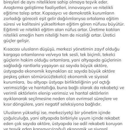
bireyleri de aynı niteliklere sahip olmaya teşvik eder.
Araştırma geliştirme faaliyetleri, innovasyon ve nitelikli
eğitime talep artar. Kapsayıcı ve demokratik kurumların
zorladığı göreceli eşit gelir dağılımlarıysa ortalama eğitim
süresi ve kalitesini yükseltirken eğitim gören nüfusu büyütür.
Eğitimli ve nitelikli eğitim alan nüfus artar. Üretime katılan
nitelikli emeğin hem niteliği hem de niceliği artar. Üretici
güçler gelişir.
Kısacası ulusların düşüşü, merkezi yönetimin zayıf olduğu
kargaşa ortamlarına ve/veya tek sesli, tek biçimli, tekelci
güçlerin hakim olduğu ortamlara, yani altyapıda güçlerinin
sağladığı rantlarla yaşayan az sayıda büyük aktöre,
üstyapıda ekonomik kaynakları az sayıda büyük aktöre
peşkeş çeken sömürücü(tekelci) ekonomik ve siyasal
kurumlara, bu altyapı üstyapı birlikteliğinin yol açtığı
verimsizliğe ve hantallığa, buna bağlı olarak da rekabetçi ve
verimli aktörlerin elenip verimsiz ve hantal aktörlerin
ayıklanarak seçilmesine neden olan evrimsel süreçlere ve
kısır döngülere, yani negatif seleksiyona bağlıdır.
Ulusların yükselişi ise, merkeziyetçi bir yönetim içinde
çoğulculuğa, yani altyapıda birbiriyle uyum içinde rekabet
eden çok sayıda aktöre, üstyapıda ise adil rekabeti koruyan
ve teşvik eden kapsayıcı(çoğul) ekonomik ve siyasal