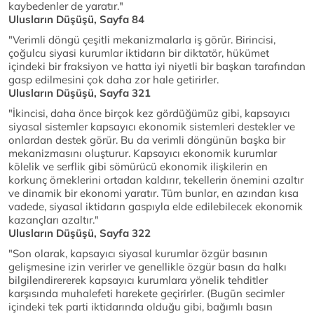
kaybedenler de yaratır."
Ulusların Düşüşü, Sayfa 84
"Verimli döngü çeşitli mekanizmalarla iş görür. Birincisi,
çoğulcu siyasi kurumlar iktidarın bir diktatör, hükümet
içindeki bir fraksiyon ve hatta iyi niyetli bir başkan tarafından
gasp edilmesini çok daha zor hale getirirler.
Ulusların Düşüşü, Sayfa 321
"İkincisi, daha önce birçok kez gördüğümüz gibi, kapsayıcı
siyasal sistemler kapsayıcı ekonomik sistemleri destekler ve
onlardan destek görür. Bu da verimli döngünün başka bir
mekanizmasını oluşturur. Kapsayıcı ekonomik kurumlar
kölelik ve serflik gibi sömürücü ekonomik ilişkilerin en
korkunç örneklerini ortadan kaldırır, tekellerin önemini azaltır
ve dinamik bir ekonomi yaratır. Tüm bunlar, en azından kısa
vadede, siyasal iktidarın gaspıyla elde edilebilecek ekonomik
kazançları azaltır."
Ulusların Düşüşü, Sayfa 322
"Son olarak, kapsayıcı siyasal kurumlar özgür basının
gelişmesine izin verirler ve genellikle özgür basın da halkı
bilgilendirererek kapsayıcı kurumlara yönelik tehditler
karşısında muhalefeti harekete geçirirler. (Bugün secimler
içindeki tek parti iktidarında olduğu gibi, bağımlı basın