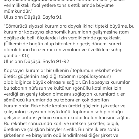
verimlilikteki faaliyetlere tahsis ettiklerinde büyüme
mümkündür."
Ulusların Düşüşü, Sayfa 91
"Sömürücü siyasal kurumlara dayalı ikinci tipteki büyüme, bu
kurumlar kapsayıcı ekonomik kurumların gelişmesine (tam
değilse de belli ölçülerde) izin verdiklerinde gerçekleşir.
(Ülkemizde bugün olup bitenler bir geçiş dönemi süreci
olarak buna benzer mekanizmalara ve özelliklere sahip
galiba - KG)
Ulusların Düşüşü, Sayfa 91-92
Kapsayıcı kurumlar bir ülkenin / toplumun rekabet eden
üretici güçlerinin seçildiği tabanın (popülasyonun)
olabildiğince büyük olmasını sağlar. En kapsayıcı kurumlar
bu tabanın nüfusun ve kültürün (gönüllü katılımla) izin
verdiği en geniş taban olmasını sağlayan kurumlardır, en
sömürücü kurumlar da bu tabanı en çok daraltan
kurumlardır. Rekabete katılan üretici güçlerin (şirketler ve
çalışanlar) sayısının büyüklüğü, toplumun sahip olduğu
gelişme potansiyelinin sonuna kadar kullanılmasını sağlar.
Bu rekabet sonucunda karlı ve üretken şirketler, bilgili,
üretken ve çalışkan bireyler sivrilir. Bu niteliklere sahip
şirketlerin ve bireylerin ödüllendirilmesi diğer şirket ve