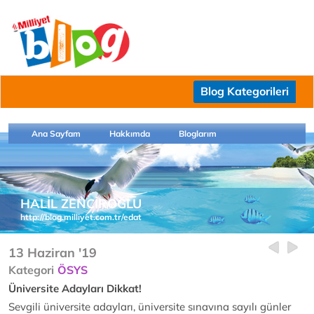
Blog Kategorileri
Ana Sayfam
Hakkımda
Bloglarım
HALİL ZENCİROĞLU
http://blog.milliyet.com.tr/edat
13 Haziran '19
Kategori
ÖSYS
Üniversite Adayları Dikkat!
Sevgili üniversite adayları, üniversite sınavına sayılı günler