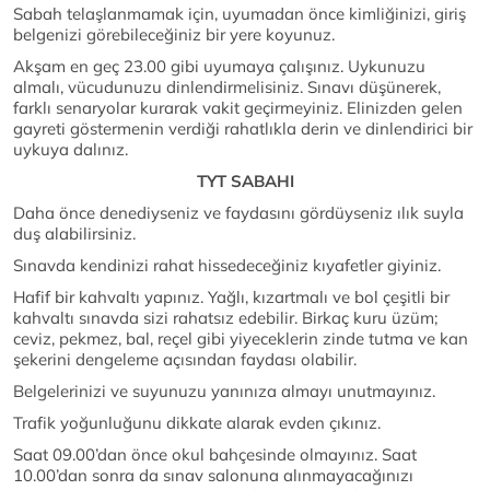
Sabah telaşlanmamak için, uyumadan önce kimliğinizi, giriş
belgenizi görebileceğiniz bir yere koyunuz.
Akşam en geç 23.00 gibi uyumaya çalışınız. Uykunuzu
almalı, vücudunuzu dinlendirmelisiniz. Sınavı düşünerek,
farklı senaryolar kurarak vakit geçirmeyiniz. Elinizden gelen
gayreti göstermenin verdiği rahatlıkla derin ve dinlendirici bir
uykuya dalınız.
TYT SABAHI
Daha önce denediyseniz ve faydasını gördüyseniz ılık suyla
duş alabilirsiniz.
Sınavda kendinizi rahat hissedeceğiniz kıyafetler giyiniz.
Hafif bir kahvaltı yapınız. Yağlı, kızartmalı ve bol çeşitli bir
kahvaltı sınavda sizi rahatsız edebilir. Birkaç kuru üzüm;
ceviz, pekmez, bal, reçel gibi yiyeceklerin zinde tutma ve kan
şekerini dengeleme açısından faydası olabilir.
Belgelerinizi ve suyunuzu yanınıza almayı unutmayınız.
Trafik yoğunluğunu dikkate alarak evden çıkınız.
Saat 09.00’dan önce okul bahçesinde olmayınız. Saat
10.00’dan sonra da sınav salonuna alınmayacağınızı