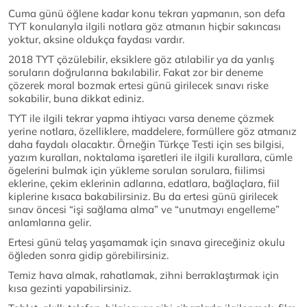
Cuma günü öğlene kadar konu tekrarı yapmanın, son defa
TYT konularıyla ilgili notlara göz atmanın hiçbir sakıncası
yoktur, aksine oldukça faydası vardır.
2018 TYT çözülebilir, eksiklere göz atılabilir ya da yanlış
soruların doğrularına bakılabilir. Fakat zor bir deneme
çözerek moral bozmak ertesi günü girilecek sınavı riske
sokabilir, buna dikkat ediniz.
TYT ile ilgili tekrar yapma ihtiyacı varsa deneme çözmek
yerine notlara, özelliklere, maddelere, formüllere göz atmanız
daha faydalı olacaktır. Örneğin Türkçe Testi için ses bilgisi,
yazım kuralları, noktalama işaretleri ile ilgili kurallara, cümle
ögelerini bulmak için yükleme sorulan sorulara, fiilimsi
eklerine, çekim eklerinin adlarına, edatlara, bağlaçlara, fiil
kiplerine kısaca bakabilirsiniz. Bu da ertesi günü girilecek
sınav öncesi “işi sağlama alma” ve “unutmayı engelleme”
anlamlarına gelir.
Ertesi günü telaş yaşamamak için sınava gireceğiniz okulu
öğleden sonra gidip görebilirsiniz.
Temiz hava almak, rahatlamak, zihni berraklaştırmak için
kısa gezinti yapabilirsiniz.