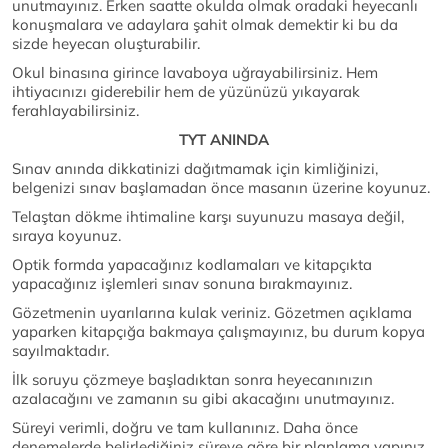
unutmayınız. Erken saatte okulda olmak oradaki heyecanlı
konuşmalara ve adaylara şahit olmak demektir ki bu da
sizde heyecan oluşturabilir.
Okul binasına girince lavaboya uğrayabilirsiniz. Hem
ihtiyacınızı giderebilir hem de yüzünüzü yıkayarak
ferahlayabilirsiniz.
TYT ANINDA
Sınav anında dikkatinizi dağıtmamak için kimliğinizi,
belgenizi sınav başlamadan önce masanın üzerine koyunuz.
Telaştan dökme ihtimaline karşı suyunuzu masaya değil,
sıraya koyunuz.
Optik formda yapacağınız kodlamaları ve kitapçıkta
yapacağınız işlemleri sınav sonuna bırakmayınız.
Gözetmenin uyarılarına kulak veriniz. Gözetmen açıklama
yaparken kitapçığa bakmaya çalışmayınız, bu durum kopya
sayılmaktadır.
İlk soruyu çözmeye başladıktan sonra heyecanınızın
azalacağını ve zamanın su gibi akacağını unutmayınız.
Süreyi verimli, doğru ve tam kullanınız. Daha önce
denemelerde belirlediğiniz süreye göre bir planlama yapınız.