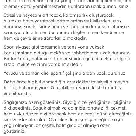
Tablet, akıllı telefon, bilgisayar gibi cihazlarla ilgilenmek, film
izlemek gözü yorabilmektedir. Bunlardan uzak durmalısınız.
Stresi ve heyecanı artıracak, karamsarlık oluşturacak,
olumsuz hava yaratacak ortamlardan ve kişilerden uzak
durunuz. Sürekli sınav anını ve sonucunu konuşan, olumsuz
senaryolarla zihinleri bulandıran kişilerin hem kendilerine
hem de çevrelerine zararları olmaktadır.
Spor, siyaset gibi tartışmalı ve tansiyonu yüksek
konuşmaların olduğu mekân ve sohbetlerden uzak durunuz.
Bu tür konuşmalar ve ortamlar sinirleri gerebilmekte, kalpleri
kırabilmekte ve zihni yorabilmektedir.
Yorucu ve zaman alıcı sportif çalışmalardan uzak durunuz.
Daha önce hiç kullanmadığınız ve doktor tavsiyeli olmayan
bir ilaç kullanmayınız. Oluşabilecek yan etki sizi rahatsız
edebilecektir.
Sağlığınıza özen gösteriniz. Giydiğinize, yediğinize, içtiğinize
dikkat ediniz. Soğuk almak ya da mide rahatsızlığı çekmek
hem uyku düzeninizi bozacak hem de ertesi günü gireceğiniz
sınavı riske atacaktır. Özellikle de akşam yemeğinde aşırı
yağlı olmayan, az çeşitli, hafif gıdalar almaya özen
gösteriniz.