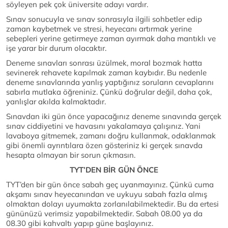
söyleyen pek çok üniversite adayı vardır.
Sınav sonucuyla ve sınav sonrasıyla ilgili sohbetler edip
zaman kaybetmek ve stresi, heyecanı artırmak yerine
sebepleri yerine getirmeye zaman ayırmak daha mantıklı ve
işe yarar bir durum olacaktır.
Deneme sınavları sonrası üzülmek, moral bozmak hatta
sevinerek rehavete kapılmak zaman kaybıdır. Bu nedenle
deneme sınavlarında yanlış yaptığınız soruların cevaplarını
sabırla mutlaka öğreniniz. Çünkü doğrular değil, daha çok,
yanlışlar akılda kalmaktadır.
Sınavdan iki gün önce yapacağınız deneme sınavında gerçek
sınav ciddiyetini ve havasını yakalamaya çalışınız. Yani
lavaboya gitmemek, zamanı doğru kullanmak, odaklanmak
gibi önemli ayrıntılara özen gösteriniz ki gerçek sınavda
hesapta olmayan bir sorun çıkmasın.
TYT’DEN BİR GÜN ÖNCE
TYT’den bir gün önce sabah geç uyanmayınız. Çünkü cuma
akşamı sınav heyecanından ve uykuyu sabah fazla almış
olmaktan dolayı uyumakta zorlanılabilmektedir. Bu da ertesi
gününüzü verimsiz yapabilmektedir. Sabah 08.00 ya da
08.30 gibi kahvaltı yapıp güne başlayınız.