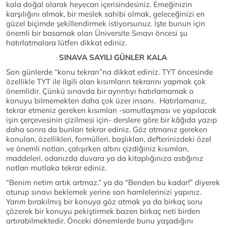
kala doğal olarak heyecan içerisindesiniz. Emeğinizin
karşılığını almak, bir meslek sahibi olmak, geleceğinizi en
güzel biçimde şekillendirmek istiyorsunuz. İşte bunun için
önemli bir basamak olan Üniversite Sınavı öncesi şu
hatırlatmalara lütfen dikkat ediniz.
SINAVA SAYILI GÜNLER KALA
Son günlerde “konu tekrarı”na dikkat ediniz. TYT öncesinde
özellikle TYT ile ilgili olan kısımların tekrarını yapmak çok
önemlidir. Çünkü sınavda bir ayrıntıyı hatırlamamak o
konuyu bilmemekten daha çok üzer insanı. Hatırlamanız,
tekrar etmeniz gereken kısımları -somutlaşması ve yapılacak
işin çerçevesinin çizilmesi için- derslere göre bir kâğıda yazıp
daha sonra da bunları tekrar ediniz. Göz atmanız gereken
konuları, özellikleri, formülleri, başlıkları, defterinizdeki özel
ve önemli notları, çalışırken altını çizdiğiniz kısımları,
maddeleri, odanızda duvara ya da kitaplığınıza astığınız
notları mutlaka tekrar ediniz.
“Benim netim artık artmaz.” ya da “Benden bu kadar!” diyerek
oturup sınavı beklemek yerine son hamlelerinizi yapınız.
Yarım bırakılmış bir konuya göz atmak ya da birkaç soru
çözerek bir konuyu pekiştirmek bazen birkaç neti birden
artırabilmektedir. Önceki dönemlerde bunu yaşadığını