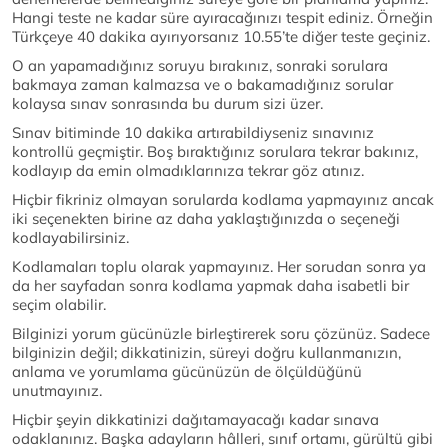
Hangi teste ne kadar süre ayıracağınızı tespit ediniz. Örneğin
Türkçeye 40 dakika ayırıyorsanız 10.55’te diğer teste geçiniz.
O an yapamadığınız soruyu bırakınız, sonraki sorulara
bakmaya zaman kalmazsa ve o bakamadığınız sorular
kolaysa sınav sonrasında bu durum sizi üzer.
Sınav bitiminde 10 dakika artırabildiyseniz sınavınız
kontrollü geçmiştir. Boş bıraktığınız sorulara tekrar bakınız,
kodlayıp da emin olmadıklarınıza tekrar göz atınız.
Hiçbir fikriniz olmayan sorularda kodlama yapmayınız ancak
iki seçenekten birine az daha yaklaştığınızda o seçeneği
kodlayabilirsiniz.
Kodlamaları toplu olarak yapmayınız. Her sorudan sonra ya
da her sayfadan sonra kodlama yapmak daha isabetli bir
seçim olabilir.
Bilginizi yorum gücünüzle birleştirerek soru çözünüz. Sadece
bilginizin değil; dikkatinizin, süreyi doğru kullanmanızın,
anlama ve yorumlama gücünüzün de ölçüldüğünü
unutmayınız.
Hiçbir şeyin dikkatinizi dağıtamayacağı kadar sınava
odaklanınız. Başka adayların hâlleri, sınıf ortamı, gürültü gibi