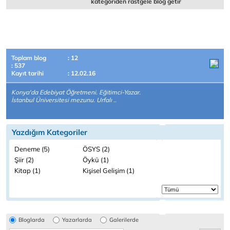
kategoriden rastgele blog getir
Toplam blog
: 12
: 537
Kayıt tarihi
: 12.02.16
Konya'da Edebiyat Öğretmeni. Eğitimci-Yazar.
İstanbul Üniversitesi mezunu. Urfalı ..
Yazdığım Kategoriler
Deneme (5)
ÖSYS (2)
Şiir (2)
Öykü (1)
Kitap (1)
Kişisel Gelişim (1)
Bloglarda
Yazarlarda
Galerilerde