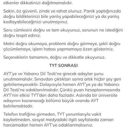
etkenler dikkatinizi dağıtmamalıdır.
Sakin, öz güvenli, zinde ve rahat olunuz. Panik yaptığınızda
doğru bildiklerinizi bile yanlış yapabileceğinizi ya da yanlış
kodlayabileceğinizi unutmayınız.
Soru cümlesini doğru ve tam okuyunuz, sorunun ne istediğini
doğru tespit ediniz.
Metni doğru okumaya, problemi doğru görmeye, şekli doğru
çözümlemeye, işlem hatası yapmamaya özen gösteriniz.
Seçeneklerin tamamını, doğru ve dikkatle okuyunuz.
TYT SONRASI
AYT’ye ve Yabancı Dil Testi’ne girecek adaylar şunu
unutmamalıdır. Sınavdan çıktıktan sonra artık hiçbir şey geri
getirilemeyecektir. Dolayısıyla hemen AYT’ye ya da Yabancı
Dil Testi’ne odaklanılmalıdır. Çünkü puan hesaplanmasında
AYT’nin etkisi TYT’den daha fazladır. Aslında bir üniversite
adayının kazanacağı bölümü büyük oranda AYT
belirlemektedir.
Telefon trafiğine girmeden, TYT yorumlarıyla vakit
kaybetmeden, sosyal medyadaki ilgili sayfalarda zaman
harcamadan hemen AYT’ye odaklanmalısınız.