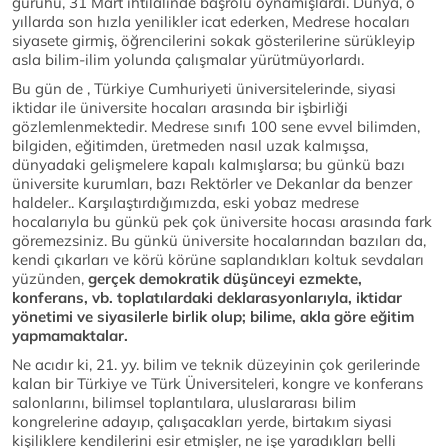
güruhu, 31 Mart ihtilalinde başrolü oynamışlardı. Dünya, o
yıllarda son hızla yenilikler icat ederken, Medrese hocaları
siyasete girmiş, öğrencilerini sokak gösterilerine sürükleyip
asla bilim-ilim yolunda çalışmalar yürütmüyorlardı.
Bu gün de , Türkiye Cumhuriyeti üniversitelerinde, siyasi
iktidar ile üniversite hocaları arasında bir işbirliği
gözlemlenmektedir. Medrese sınıfı 100 sene evvel bilimden,
bilgiden, eğitimden, üretmeden nasıl uzak kalmışsa,
dünyadaki gelişmelere kapalı kalmışlarsa; bu günkü bazı
üniversite kurumları, bazı Rektörler ve Dekanlar da benzer
haldeler.. Karşılaştırdığımızda, eski yobaz medrese
hocalarıyla bu günkü pek çok üniversite hocası arasında fark
göremezsiniz. Bu günkü üniversite hocalarından bazıları da,
kendi çıkarları ve körü körüne saplandıkları koltuk sevdaları
yüzünden,
gerçek demokratik düşünceyi ezmekte,
konferans, vb. toplatılardaki deklarasyonlarıyla, iktidar
yönetimi ve siyasilerle birlik olup; bilime, akla göre eğitim
yapmamaktalar.
Ne acıdır ki, 21. yy. bilim ve teknik düzeyinin çok gerilerinde
kalan bir Türkiye ve Türk Üniversiteleri, kongre ve konferans
salonlarını, bilimsel toplantılara, uluslararası bilim
kongrelerine adayıp, çalışacakları yerde, birtakım siyasi
kişiliklere kendilerini esir etmişler, ne işe yaradıkları belli