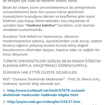
de ekleyen çok ciddi bir denetim sistemi vardır.
Böyle bir sistem, bizim üniversitelerimize de yerleştirilmeli;
üniversitelerimiz birer ilim yuvası haline getirilmeli,
siyasetçilerin kuyruğuna takılan ve keyiflerine göre siyasi
bildiriler yayınlayıp, bilimi terkeden, boş meydanda at
oynatan bazı
"medrese kalıntısı"
hocaların, özel alanları
olmaktan kurtarılmalıdır.
Kendisini Türk Milleti'nin ilerlemesine, ülkesinin
modernleşmesine adamış, siyasetçilerden uzak durup, sadece
binlerce öğrenci yetişririp bizlere hizmet etmiş değerli
hocalarımızın ellerinden öpüyor, hepsine sabır ve sağlıklı bir
ömür diliyorum.
TÜRKİYE ÜNİVERSİTELERİ, GERÇEK BİLİM İNSANI ÖĞRETİM
ELEMANLARIYLA, ARAŞTIRMACI ÖĞRENCİLERİYLE,
DÜNYADA HAK ETTİĞİ DÜZEYE GELMELİLER.
NOT: "Osmanlı Devletinde Medreseler" - Prof. Dr. Remzi Kılıç
makalesi, ayrıntılı bilgi okumak için:
1-
http://www.turkkeyif.net/tarih/57679-osmanli-
devletinde-medreseler-hakkinda-bilgiler.html
2-
http://yayim.meb.gov.tr/dergiler/143/17.htm
: