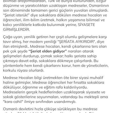
Bilimsel araştırmalardan, Türk ve dünya kültüründen, özgür
düşünme ve yaratıcılıktan uzaklaşan medreseler, Osmanlının
son döneminde tamamen gerici güçlerin yuvaları olmuşlardı.
“Şeriat isterük!” diye sokaklara dökülen medrese hocaları ve
öğrencileri, ilim-bilim üretmek, halkın yaşamına bilimsel ve
kalıcı yeniliklerle katkıda bulunmak yerine, SİYASETE
GİRMİŞLERDİR.
Çağa uyan, yenilik getiren her çeşit olumlu gelişmelere karşı
tavır almış, her modern yeniliği "ŞERİATA AYKIRIDIR", diye
ilan etmişlerdi.. Medrese hocaları, kendi çıkarlarına ters olan
pek çok şeyde
“Şeriat elden gidiyor”
naraları atarak
gelişmeleri durdurup, çomak sokar; halkı şeriata sahip
çıkmaya davet edip, sokaklara dökmeye çalışırlardı. Bu
yöntemlerle hem kendi çıkarlarını korur, hem de yöneticilerin,
korkulu rüyası olurlardı.
Medrese Hocaları bilgi üretmekten öte birer siyasi muhalif
haline gelmişler, Medrese öğrencileri her fırsatta sokaklara
dökülüyor, öğrenme ve eğitim rafa kaldırılıyordu.
Medreselerin gerçek hedeflerinden uzaklaşarak siyasete ve
sokak gösterilerine soyunmaları, vatandaşı bu mektepli ama
"kara cahil" ilmiye sınıfından usandırmıştı.
Osmanlı devletini hızla çöküşe sürükleyen bu medrese