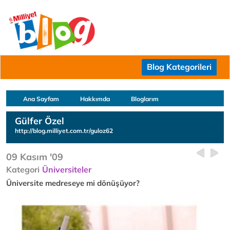
Blog Kategorileri
Ana Sayfam
Hakkımda
Bloglarım
Gülfer Özel
http://blog.milliyet.com.tr/guloz62
09 Kasım '09
Kategori
Üniversiteler
Üniversite medreseye mi dönüşüyor?