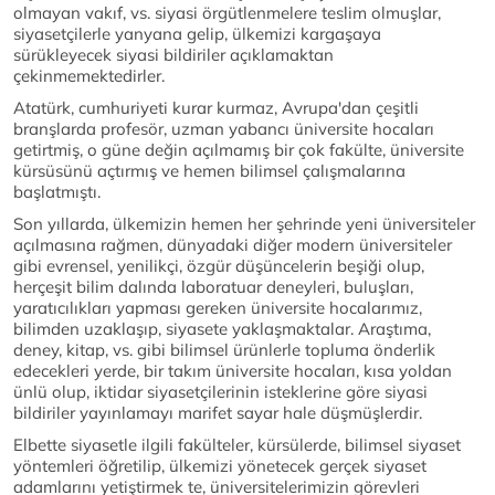
olmayan vakıf, vs. siyasi örgütlenmelere teslim olmuşlar,
siyasetçilerle yanyana gelip, ülkemizi kargaşaya
sürükleyecek siyasi bildiriler açıklamaktan
çekinmemektedirler.
Atatürk, cumhuriyeti kurar kurmaz, Avrupa'dan çeşitli
branşlarda profesör, uzman yabancı üniversite hocaları
getirtmiş, o güne değin açılmamış bir çok fakülte, üniversite
kürsüsünü açtırmış ve hemen bilimsel çalışmalarına
başlatmıştı.
Son yıllarda, ülkemizin hemen her şehrinde yeni üniversiteler
açılmasına rağmen, dünyadaki diğer modern üniversiteler
gibi evrensel, yenilikçi, özgür düşüncelerin beşiği olup,
herçeşit bilim dalında laboratuar deneyleri, buluşları,
yaratıcılıkları yapması gereken üniversite hocalarımız,
bilimden uzaklaşıp, siyasete yaklaşmaktalar. Araştıma,
deney, kitap, vs. gibi bilimsel ürünlerle topluma önderlik
edecekleri yerde, bir takım üniversite hocaları, kısa yoldan
ünlü olup, iktidar siyasetçilerinin isteklerine göre siyasi
bildiriler yayınlamayı marifet sayar hale düşmüşlerdir.
Elbette siyasetle ilgili fakülteler, kürsülerde, bilimsel siyaset
yöntemleri öğretilip, ülkemizi yönetecek gerçek siyaset
adamlarını yetiştirmek te, üniversitelerimizin görevleri