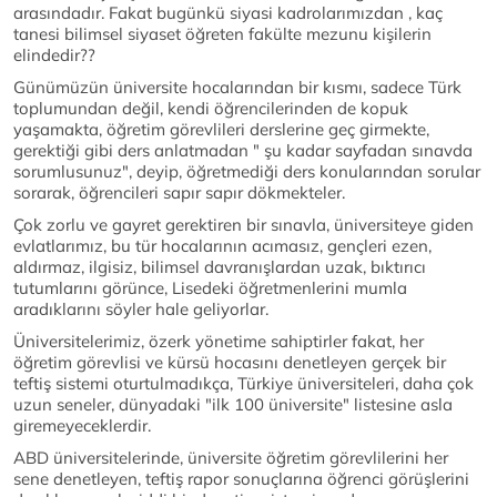
arasındadır. Fakat bugünkü siyasi kadrolarımızdan , kaç
tanesi bilimsel siyaset öğreten fakülte mezunu kişilerin
elindedir??
Günümüzün üniversite hocalarından bir kısmı, sadece Türk
toplumundan değil, kendi öğrencilerinden de kopuk
yaşamakta, öğretim görevlileri derslerine geç girmekte,
gerektiği gibi ders anlatmadan " şu kadar sayfadan sınavda
sorumlusunuz", deyip, öğretmediği ders konularından sorular
sorarak, öğrencileri sapır sapır dökmekteler.
Çok zorlu ve gayret gerektiren bir sınavla, üniversiteye giden
evlatlarımız, bu tür hocalarının acımasız, gençleri ezen,
aldırmaz, ilgisiz, bilimsel davranışlardan uzak, bıktırıcı
tutumlarını görünce, Lisedeki öğretmenlerini mumla
aradıklarını söyler hale geliyorlar.
Üniversitelerimiz, özerk yönetime sahiptirler fakat, her
öğretim görevlisi ve kürsü hocasını denetleyen gerçek bir
teftiş sistemi oturtulmadıkça, Türkiye üniversiteleri, daha çok
uzun seneler, dünyadaki "ilk 100 üniversite" listesine asla
giremeyeceklerdir.
ABD üniversitelerinde, üniversite öğretim görevlilerini her
sene denetleyen, teftiş rapor sonuçlarına öğrenci görüşlerini