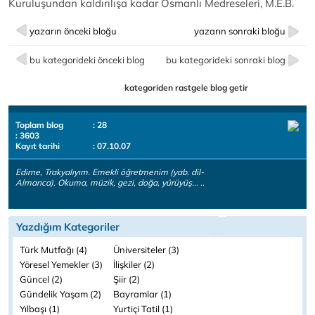
Kuruluşundan kaldırılışa kadar Osmanlı Medreseleri, M.E.B.
yazarın önceki bloğu
yazarın sonraki bloğu
bu kategorideki önceki blog
bu kategorideki sonraki blog
kategoriden rastgele blog getir
Toplam blog
: 28
: 3603
Kayıt tarihi
: 07.10.07
Edirne, Trakyalıyım. Emekli öğretmenim (yab. dil-
Almanca). Okuma, müzik, gezi, doğa, yürüyüş... ..
Yazdığım Kategoriler
Türk Mutfağı (4)
Üniversiteler (3)
Yöresel Yemekler (3)
İlişkiler (2)
Güncel (2)
Şiir (2)
Gündelik Yaşam (2)
Bayramlar (1)
Yılbaşı (1)
Yurtiçi Tatil (1)