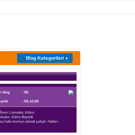
Blog Kategorileri
m blog
: 56
tarihi
: 05.10.09
mer; Larnaka, Kıbrıs
udur. Kıbrıs Bayrak
u'nda memur olarak çalıştı. Haber ..