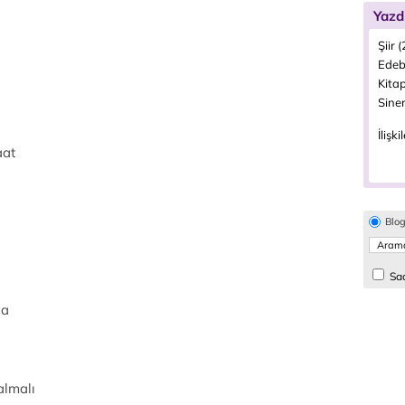
Yazd
Şiir 
Edeb
Kitap
Sine
İlişki
aat
Blo
Sad
da
almalı