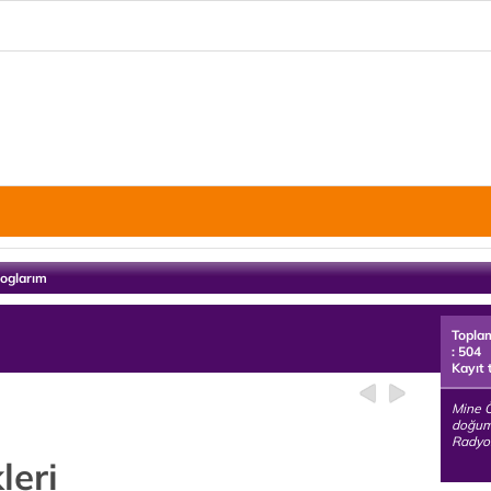
loglarım
Topla
: 504
Kayıt 
Mine Ö
doğuml
Radyos
leri