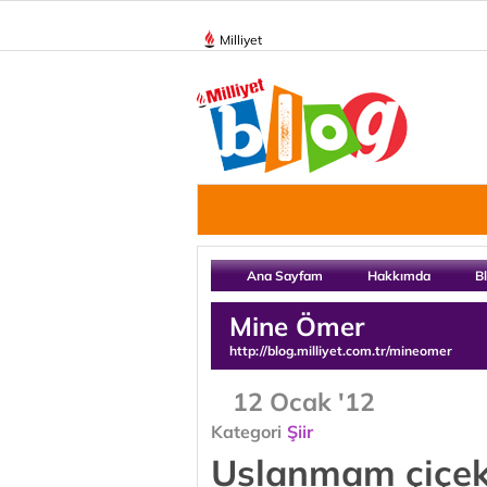
Milliyet
Ana Sayfam
Hakkımda
B
Mine Ömer
http://blog.milliyet.com.tr/mineomer
12 Ocak '12
Kategori
Şiir
Uslanmam çiçek