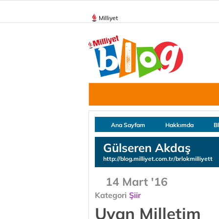
Milliyet
Ana Sayfam
Hakkımda
B
Gülseren Akdaş
http://blog.milliyet.com.tr/brlokmilliyett
14 Mart '16
Kategori
Şiir
Uyan Milletim