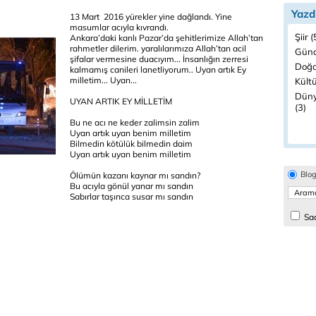
Yazd
13 Mart 2016 yürekler yine dağlandı. Yine
masumlar acıyla kıvrandı.
Şiir 
Ankara’daki kanlı Pazar’da şehitlerimize Allah’tan
rahmetler dilerim. yaralılarımıza Allah’tan acil
Günd
şifalar vermesine duacıyım... İnsanlığın zerresi
Doğa
kalmamış canileri lanetliyorum.. Uyan artık Ey
milletim... Uyan...
Kültü
Düny
UYAN ARTIK EY MİLLETİM
(3)
Bu ne acı ne keder zalimsin zalim
Uyan artık uyan benim milletim
Bilmedin kötülük bilmedin daim
Uyan artık uyan benim milletim
Blo
Ölümün kazanı kaynar mı sandın?
Bu acıyla gönül yanar mı sandın
Sabırlar taşınca susar mı sandın
Sad