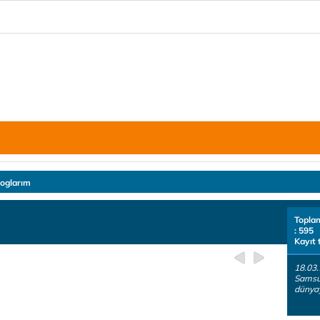
loglarım
Topla
: 595
Kayıt 
18.03.
Samsun
dünyay