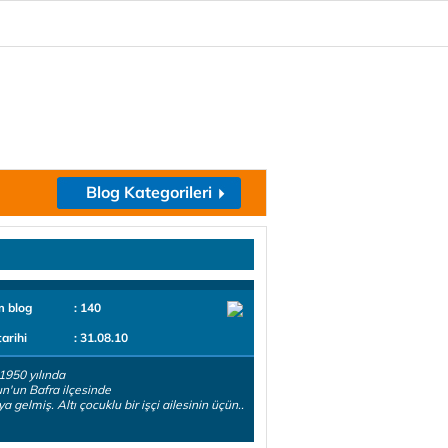
Blog Kategorileri
m blog
: 140
tarihi
: 31.08.10
1950 yılında
'un Bafra ilçesinde
a gelmiş. Altı çocuklu bir işçi ailesinin üçün..