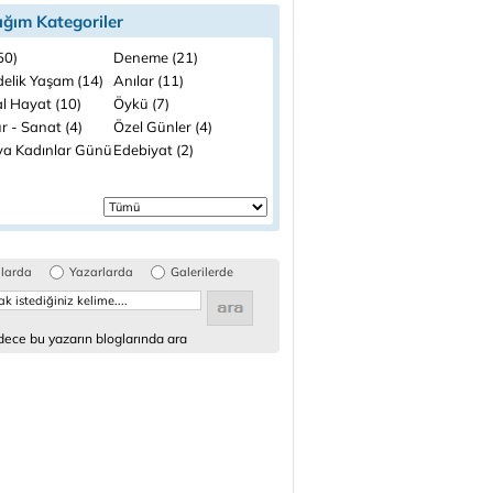
ığım Kategoriler
(50)
Deneme (21)
elik Yaşam (14)
Anılar (11)
l Hayat (10)
Öykü (7)
r - Sanat (4)
Özel Günler (4)
a Kadınlar Günü
Edebiyat (2)
glarda
Yazarlarda
Galerilerde
ece bu yazarın bloglarında ara