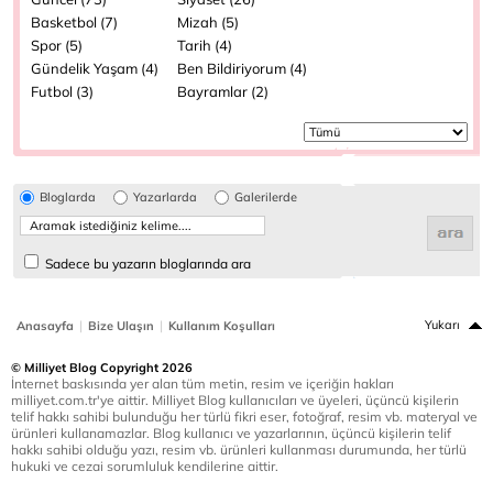
Basketbol (7)
Mizah (5)
Spor (5)
Tarih (4)
Gündelik Yaşam (4)
Ben Bildiriyorum (4)
Futbol (3)
Bayramlar (2)
Bloglarda
Yazarlarda
Galerilerde
Sadece bu yazarın bloglarında ara
|
|
Yukarı
Anasayfa
Bize Ulaşın
Kullanım Koşulları
© Milliyet Blog Copyright 2026
İnternet baskısında yer alan tüm metin, resim ve içeriğin hakları
milliyet.com.tr'ye aittir. Milliyet Blog kullanıcıları ve üyeleri, üçüncü kişilerin
telif hakkı sahibi bulunduğu her türlü fikri eser, fotoğraf, resim vb. materyal ve
ürünleri kullanamazlar. Blog kullanıcı ve yazarlarının, üçüncü kişilerin telif
hakkı sahibi olduğu yazı, resim vb. ürünleri kullanması durumunda, her türlü
hukuki ve cezai sorumluluk kendilerine aittir.