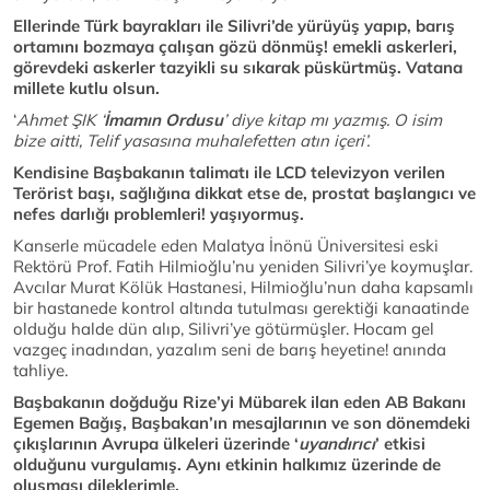
Ellerinde Türk bayrakları ile Silivri’de yürüyüş yapıp, barış
ortamını bozmaya çalışan gözü dönmüş! emekli askerleri,
görevdeki askerler tazyikli su sıkarak püskürtmüş. Vatana
millete kutlu olsun.
‘
Ahmet ŞIK ‘
İmamın Ordusu
’ diye kitap mı yazmış. O isim
bize aitti, Telif yasasına muhalefetten atın içeri’.
Kendisine Başbakanın talimatı ile LCD televizyon verilen
Terörist başı, sağlığına dikkat etse de, prostat başlangıcı ve
nefes darlığı problemleri! yaşıyormuş.
Kanserle mücadele eden Malatya İnönü Üniversitesi eski
Rektörü Prof. Fatih Hilmioğlu’nu yeniden Silivri’ye koymuşlar.
Avcılar Murat Kölük Hastanesi, Hilmioğlu’nun daha kapsamlı
bir hastanede kontrol altında tutulması gerektiği kanaatinde
olduğu halde dün alıp, Silivri’ye götürmüşler. Hocam gel
vazgeç inadından, yazalım seni de barış heyetine! anında
tahliye.
Başbakanın doğduğu Rize’yi Mübarek ilan eden AB Bakanı
Egemen Bağış, Başbakan’ın mesajlarının ve son dönemdeki
çıkışlarının Avrupa ülkeleri üzerinde ‘
uyandırıcı
’ etkisi
olduğunu vurgulamış. Aynı etkinin halkımız üzerinde de
oluşması dileklerimle.