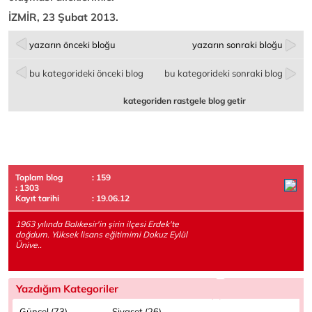
İZMİR, 23 Şubat 2013.
yazarın önceki bloğu
yazarın sonraki bloğu
bu kategorideki önceki blog
bu kategorideki sonraki blog
kategoriden rastgele blog getir
Toplam blog
: 159
: 1303
Kayıt tarihi
: 19.06.12
1963 yılında Balıkesir'in şirin ilçesi Erdek'te
doğdum. Yüksek lisans eğitimimi Dokuz Eylül
Ünive..
Yazdığım Kategoriler
Güncel (73)
Siyaset (26)