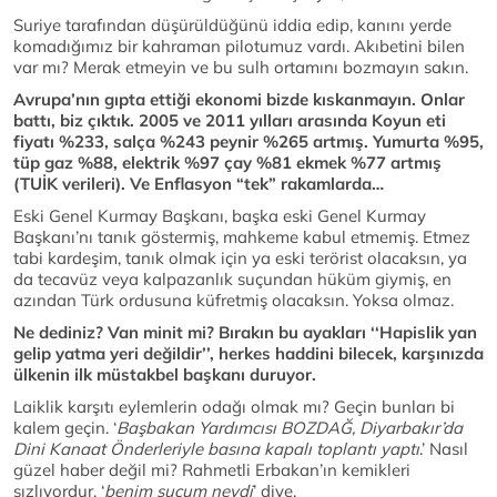
Suriye tarafından düşürüldüğünü iddia edip, kanını yerde
komadığımız bir kahraman pilotumuz vardı. Akıbetini bilen
var mı? Merak etmeyin ve bu sulh ortamını bozmayın sakın.
Avrupa’nın gıpta ettiği ekonomi bizde kıskanmayın. Onlar
battı, biz çıktık. 2005 ve 2011 yılları arasında Koyun eti
fiyatı %233, salça %243 peynir %265 artmış. Yumurta %95,
tüp gaz %88, elektrik %97 çay %81 ekmek %77 artmış
(TUİK verileri). Ve Enflasyon “tek” rakamlarda…
Eski Genel Kurmay Başkanı, başka eski Genel Kurmay
Başkanı’nı tanık göstermiş, mahkeme kabul etmemiş. Etmez
tabi kardeşim, tanık olmak için ya eski terörist olacaksın, ya
da tecavüz veya kalpazanlık suçundan hüküm giymiş, en
azından Türk ordusuna küfretmiş olacaksın. Yoksa olmaz.
Ne dediniz? Van minit mi? Bırakın bu ayakları ‘‘Hapislik yan
gelip yatma yeri değildir’’, herkes haddini bilecek, karşınızda
ülkenin ilk müstakbel başkanı duruyor.
Laiklik karşıtı eylemlerin odağı olmak mı? Geçin bunları bi
kalem geçin. ‘
Başbakan Yardımcısı BOZDAĞ, Diyarbakır’da
Dini Kanaat Önderleriyle basına kapalı toplantı yaptı
.’ Nasıl
güzel haber değil mi? Rahmetli Erbakan’ın kemikleri
sızlıyordur, ‘
benim suçum neydi
’ diye.