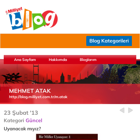
Blog Kategorileri
Ana Sayfam
Hakkımda
Bloglarım
MEHMET ATAK
http://blog.milliyet.com.tr/m.atak
23 Şubat '13
Kategori
Güncel
Uyanacak mıyız?