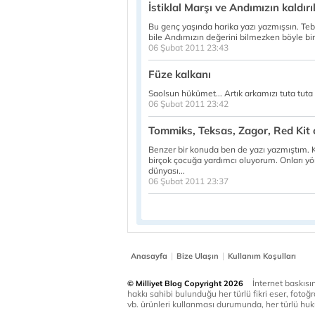
İstiklal Marşı ve Andımızın kaldır
Bu genç yaşında harika yazı yazmışsın. T
bile Andımızın değerini bilmezken böyle bir
06 Şubat 2011 23:43
Füze kalkanı
Saolsun hükümet... Artık arkamızı tuta tuta 
06 Şubat 2011 23:42
Tommiks, Teksas, Zagor, Red Kit o
Benzer bir konuda ben de yazı yazmıştım. K
birçok çocuğa yardımcı oluyorum. Onları yö
dünyası...
06 Şubat 2011 23:37
|
|
Anasayfa
Bize Ulaşın
Kullanım Koşulları
İnternet baskısınd
© Milliyet Blog Copyright 2026
hakkı sahibi bulunduğu her türlü fikri eser, fotoğr
vb. ürünleri kullanması durumunda, her türlü huku