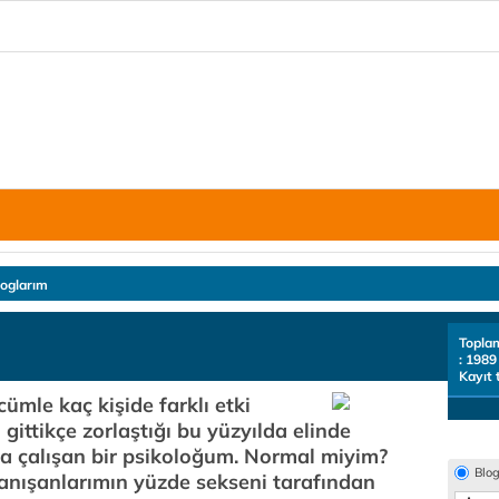
loglarım
Topla
: 1989
Kayıt 
cümle kaç kişide farklı etki
 gittikçe zorlaştığı bu yüzyılda elinde
ya çalışan bir psikoloğum. Normal miyim?
Blo
danışanlarımın yüzde sekseni tarafından