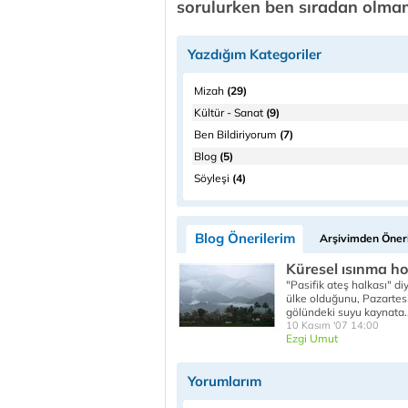
sorulurken ben sıradan olma
Yazdığım Kategoriler
Mizah
(29)
Kültür - Sanat
(9)
Ben Bildiriyorum
(7)
Blog
(5)
Söyleşi
(4)
Blog Önerilerim
Arşivimden Öneri
Küresel ısınma ho
"Pasifik ateş halkası" d
ülke olduğunu, Pazartes
gölündeki suyu kaynata.
10 Kasım '07 14:00
Ezgi Umut
Yorumlarım