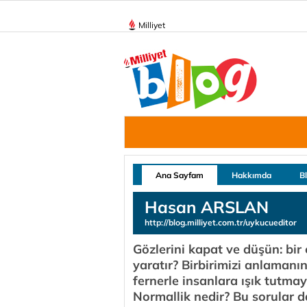
Milliyet
Ana Sayfam
Hakkımda
B
Hasan ARSLAN
http://blog.milliyet.com.tr/uykucueditor
Gözlerini kapat ve düşün: bir 
yaratır? Birbirimizi anlamanın
fernerle insanlara ışık tutma
Normallik nedir? Bu sorular 