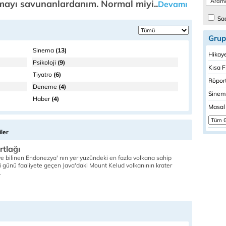
mayı savunanlardanım. Normal miyi..
Devamı
Sad
Grup
Sinema
(13)
Hikaye
Psikoloji
(9)
Kısa F
Tiyatro
(6)
Röport
Deneme
(4)
Sinem
Haber
(4)
Masal 
ler
rtlağı
iye bilinen Endonezya' nın yer yüzündeki en fazla volkana sahip
i günü faaliyete geçen Java'daki Mount Kelud volkanının krater
.