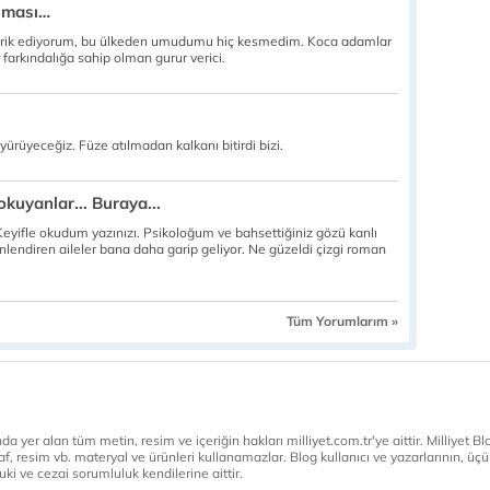
ılması…
ebrik ediyorum, bu ülkeden umudumu hiç kesmedim. Koca adamlar
 farkındalığa sahip olman gurur verici.
yürüyeceğiz. Füze atılmadan kalkanı bitirdi bizi.
kuyanlar... Buraya...
eyifle okudum yazınızı. Psikoloğum ve bahsettiğiniz gözü kanlı
nlendiren aileler bana daha garip geliyor. Ne güzeldi çizgi roman
Tüm Yorumlarım »
a yer alan tüm metin, resim ve içeriğin hakları milliyet.com.tr'ye aittir. Milliyet Blog
af, resim vb. materyal ve ürünleri kullanamazlar. Blog kullanıcı ve yazarlarının, üçün
ki ve cezai sorumluluk kendilerine aittir.