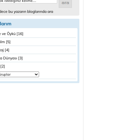
ece bu yazarın bloglarında ara
larım
 ve Öykü [16]
ilm [5]
aj [4]
a Dünyası [3]
[2]