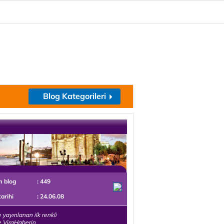
Blog Kategorileri
m blog
: 449
tarihi
: 24.06.08
 yayınlanan ilk renkli
 ViraHaberin