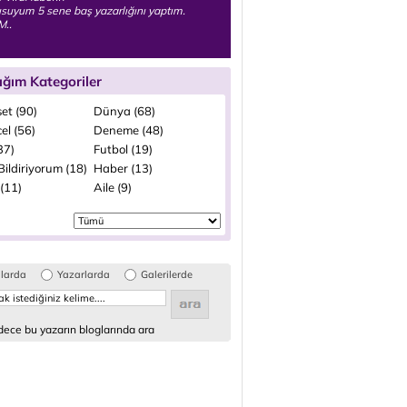
suyum 5 sene baş yazarlığını yaptım.
M..
ığım Kategoriler
et (90)
Dünya (68)
el (56)
Deneme (48)
(37)
Futbol (19)
ildiriyorum (18)
Haber (13)
(11)
Aile (9)
glarda
Yazarlarda
Galerilerde
ece bu yazarın bloglarında ara