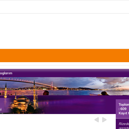
loglarım
Topla
: 609
i
Kayıt 
Rizede
gazete