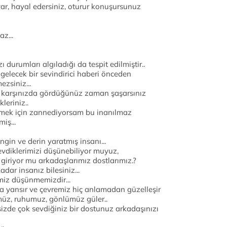
var, hayal edersiniz, oturur konuşursunuz
z...
durumları algıladığı da tespit edilmiştir..
elecek bir sevindirici haberi önceden
zsiniz...
a karşınızda gördüğünüz zaman şaşarsınız
leriniz..
mek için zannediyorsam bu inanılmaz
iş...
gin ve derin yaratmış insanı...
evdiklerimizi düşünebiliyor muyuz,
giriyor mu arkadaşlarımız dostlarımız.?
dar insanız bilesiniz...
miz düşünmemizdir...
a yansır ve çevremiz hiç anlamadan güzelleşir
ümüz, ruhumuz, gönlümüz güler..
izde çok sevdiğiniz bir dostunuz arkadaşınızı