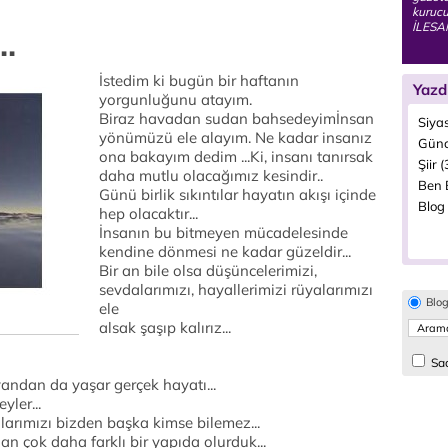
kurucu
İLESA
..
İstedim ki bugün bir haftanın
Yazd
yorgunluğunu atayım.
Biraz havadan sudan bahsedeyimİnsan
Siyas
yönümüzü ele alayım. Ne kadar insanız
Günc
ona bakayım dedim ...Ki, insanı tanırsak
Şiir 
daha mutlu olacağımız kesindir..
Ben B
Günü birlik sıkıntılar hayatın akışı içinde
Blog 
hep olacaktır...
İnsanın bu bitmeyen mücadelesinde
kendine dönmesi ne kadar güzeldir...
Bir an bile olsa düşüncelerimizi,
sevdalarımızı, hayallerimizi rüyalarımızı
Blo
ele
alsak şaşıp kalırız...
Sad
yandan da yaşar gerçek hayatı...
yler...
larımızı bizden başka kimse bilemez...
 çok daha farklı bir yapıda olurduk...