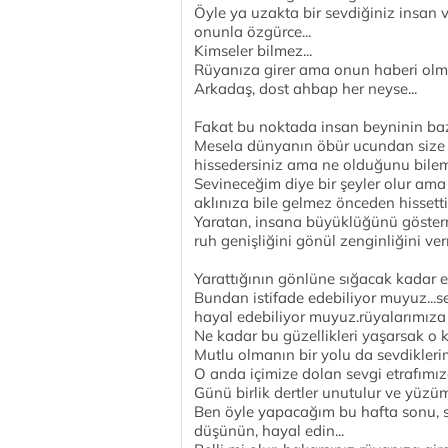
Öyle ya uzakta bir sevdiğiniz insan 
onunla özgürce...
Kimseler bilmez...
Rüyanıza girer ama onun haberi olma
Arkadaş, dost ahbap her neyse...
Fakat bu noktada insan beyninin bazı 
Mesela dünyanın öbür ucundan size g
hissedersiniz ama ne olduğunu bileme
Sevineceğim diye bir şeyler olur am
aklınıza bile gelmez önceden hissettik
Yaratan, insana büyüklüğünü göster
ruh genişliğini gönül zenginliğini verm
Yarattığının gönlüne sığacak kadar en
Bundan istifade edebiliyor muyuz...s
hayal edebiliyor muyuz.rüyalarımıza 
Ne kadar bu güzellikleri yaşarsak o ka
Mutlu olmanın bir yolu da sevdikleri
O anda içimize dolan sevgi etrafımız
Günü birlik dertler unutulur ve yüz
Ben öyle yapacağım bu hafta sonu, s
düşünün, hayal edin...