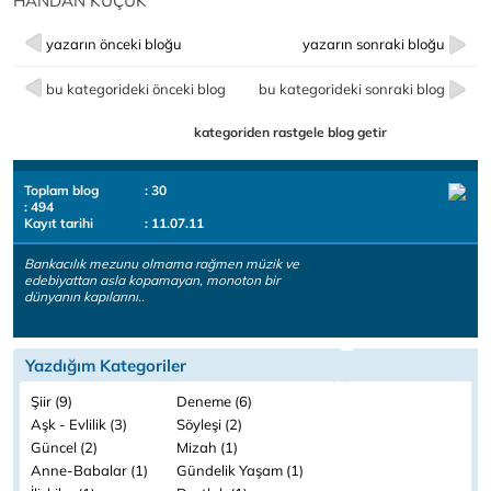
HANDAN KÜÇÜK
yazarın önceki bloğu
yazarın sonraki bloğu
bu kategorideki önceki blog
bu kategorideki sonraki blog
kategoriden rastgele blog getir
Toplam blog
: 30
: 494
Kayıt tarihi
: 11.07.11
Bankacılık mezunu olmama rağmen müzik ve
edebiyattan asla kopamayan, monoton bir
dünyanın kapılarını..
Yazdığım Kategoriler
Şiir (9)
Deneme (6)
Aşk - Evlilik (3)
Söyleşi (2)
Güncel (2)
Mizah (1)
Anne-Babalar (1)
Gündelik Yaşam (1)