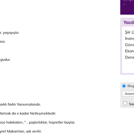
..
Yazd
Şiir 
, yaşayıştır.
İnanç
nir.
Günc
Ekon
Dene
lgudur.
Blo
Sad
rklı farklı Yansımalarıdır.
a Varmak da o kadar Netleşmektedir.
oo hakikaten..'' , şaşkınlıklar, hayretler başlar.
yret Makamları, adı verilir.