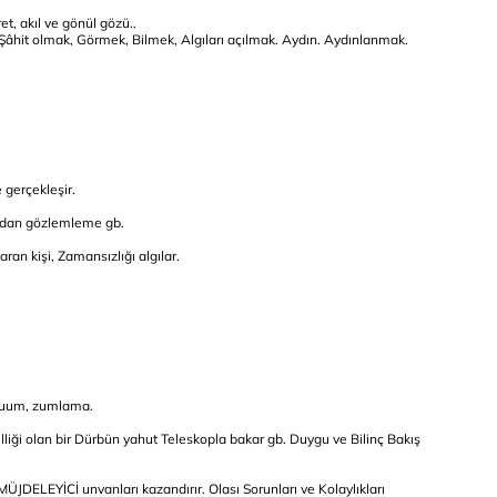
ret, akıl ve gönül gözü..
Şâhit olmak, Görmek, Bilmek, Algıları açılmak. Aydın. Aydınlanmak.
 gerçekleşir.
ydan gözlemleme gb.
 kişi, Zamansızlığı algılar.
 zuum, zumlama.
iği olan bir Dürbün yahut Teleskopla bakar gb. Duygu ve Bilinç Bakış
MÜJDELEYİCİ unvanları kazandırır. Olası Sorunları ve Kolaylıkları