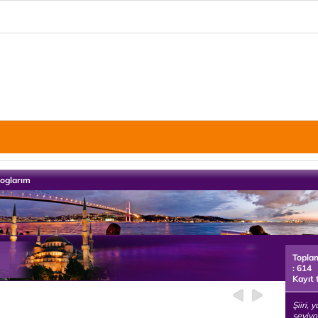
loglarım
Topla
: 614
Kayıt 
Şiiri, 
seviyo