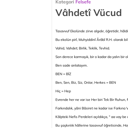
Kategori
Felsefe
Vâhdetî Vücud
Tasavvuf Ekolünde zirve algıdır, öğretidir, hâldir
Bu ekolün pirî, Muhyiddinî Ârâbî R.H. olarak bili
Vahid, Vahdet; Birlik, Teklik, Tevhid.
Son derece karmaşık, bir o kadar da yalın bir o
Ben sade anlatayım.
BEN = BİZ
Ben, Sen, Biz, Siz, Onlar, Herkes = BEN
Hiç = Hep
Evrende her ne var ise Her biri Tek Bir Ruhun, fa
Farkındalık, yâni Bâsiret ne kadar ise Farkın
Kâlpteki Nefis Perdeleri açıldıkça, " aa vay be o
Bu şaşkınlık hâllerine tasavvuf öğretisinde, Ha