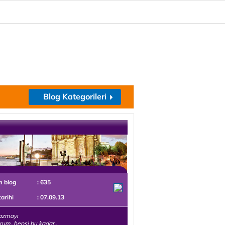
Blog Kategorileri
m blog
: 635
tarihi
: 07.09.13
yazmayı
rum..hepsi bu kadar..