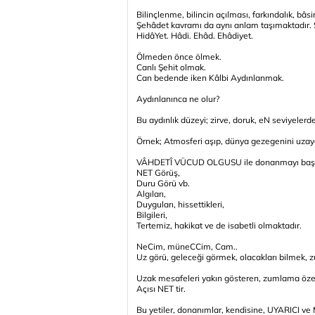
Bilinçlenme, bilincin açılması, farkındalık, bâsi
Şehâdet kavramı da aynı anlam taşımaktadır. 
HidâYet. Hâdi. Ehâd. Ehâdiyet.
Ölmeden önce ölmek.
Canlı Şehit olmak.
Can bedende iken Kâlbi Aydınlanmak.
Aydınlanınca ne olur?
Bu aydınlık düzeyi; zirve, doruk, eN seviyelerde
Örnek; Atmosferi aşıp, dünya gezegenini uza
VÂHDETÎ VÜCUD OLGUSU ile donanmayı başaran
NET Görüş,
Duru Görü vb.
Algıları,
Duyguları, hissettikleri,
Bilgileri,
Tertemiz, hakikat ve de isabetli olmaktadır.
NeCim, müneCCim, Cam..
Uz görü, geleceği görmek, olacakları bilmek,
Uzak mesafeleri yakın gösteren, zumlama özell
Açısı NET tir.
Bu yetiler, donanımlar, kendisine, UYARICI ve 