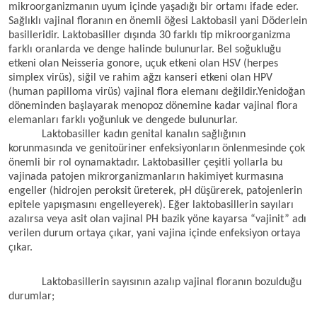
mikroorganizmanın uyum içinde yaşadığı bir ortamı ifade eder. 
Sağlıklı vajinal floranın en önemli öğesi Laktobasil yani Döderlein 
basilleridir. Laktobasiller dışında 30 farklı tip mikroorganizma 
farklı oranlarda ve denge halinde bulunurlar. Bel soğukluğu 
etkeni olan Neisseria gonore, uçuk etkeni olan HSV (herpes 
simplex virüs), siğil ve rahim ağzı kanseri etkeni olan HPV 
(human papilloma virüs) vajinal flora elemanı değildir.Yenidoğan 
döneminden başlayarak menopoz dönemine kadar vajinal flora 
elemanları farklı yoğunluk ve dengede bulunurlar.
Laktobasiller kadın genital kanalın sağlığının 
korunmasında ve genitoüriner enfeksiyonların önlenmesinde çok 
önemli bir rol oynamaktadır. Laktobasiller çeşitli yollarla bu 
vajinada patojen mikrorganizmanların hakimiyet kurmasına 
engeller (hidrojen peroksit üreterek, pH düşürerek, patojenlerin 
epitele yapışmasını engelleyerek). 
Eğer laktobasillerin sayıları 
azalırsa veya asit olan vajinal PH bazik yöne kayarsa “vajinit” adı 
verilen durum ortaya çıkar, yani vajina içinde enfeksiyon ortaya 
çıkar.
Laktobasillerin sayısının azalıp vajinal floranın bozulduğu 
durumlar; 