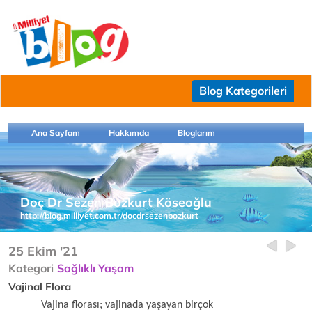
Blog Kategorileri
Ana Sayfam
Hakkımda
Bloglarım
Doç Dr Sezen Bozkurt Köseoğlu
http://blog.milliyet.com.tr/docdrsezenbozkurt
25 Ekim '21
Kategori
Sağlıklı Yaşam
Vajinal Flora
Vajina florası; vajinada yaşayan birçok 