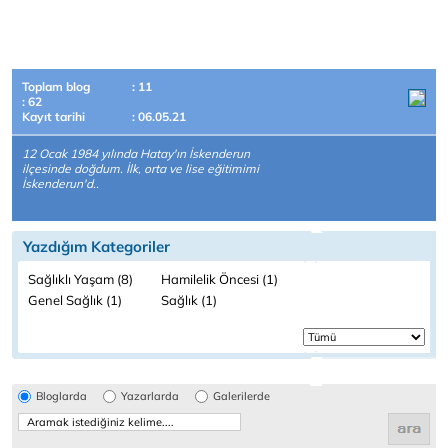
Toplam blog
: 11
: 62
Kayıt tarihi
: 06.05.21
12 Ocak 1984 yılında Hatay'ın İskenderun
ilçesinde doğdum. İlk, orta ve lise eğitimimi
İskenderun'd..
Yazdığım Kategoriler
Sağlıklı Yaşam (8)
Hamilelik Öncesi (1)
Genel Sağlık (1)
Sağlık (1)
Bloglarda
Yazarlarda
Galerilerde