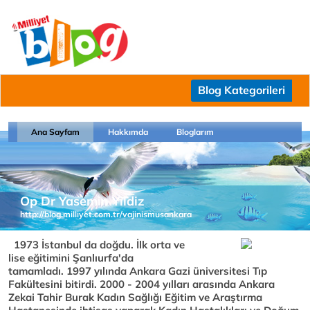
Blog Kategorileri
Ana Sayfam
Hakkımda
Bloglarım
Op Dr Yasemin Yildiz
http://blog.milliyet.com.tr/vajinismusankara
1973 İstanbul da doğdu. İlk orta ve
lise eğitimini Şanlıurfa'da
tamamladı. 1997 yılında Ankara Gazi üniversitesi Tıp
Fakültesini bitirdi. 2000 - 2004 yılları arasında Ankara
Zekai Tahir Burak Kadın Sağlığı Eğitim ve Araştırma