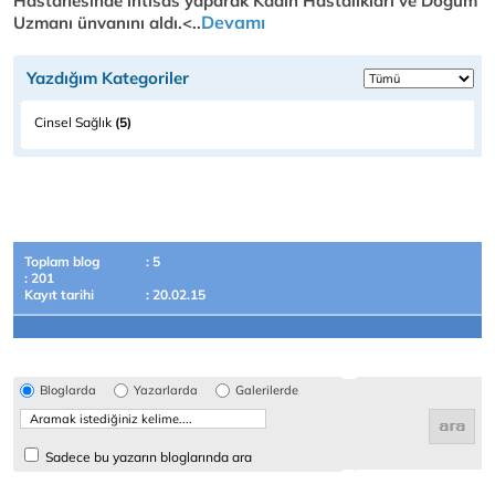
Hastanesinde ihtisas yaparak Kadın Hastalıkları ve Doğum
Devamı
Uzmanı ünvanını aldı.<..
Yazdığım Kategoriler
Cinsel Sağlık
(5)
Toplam blog
: 5
: 201
Kayıt tarihi
: 20.02.15
Bloglarda
Yazarlarda
Galerilerde
Sadece bu yazarın bloglarında ara