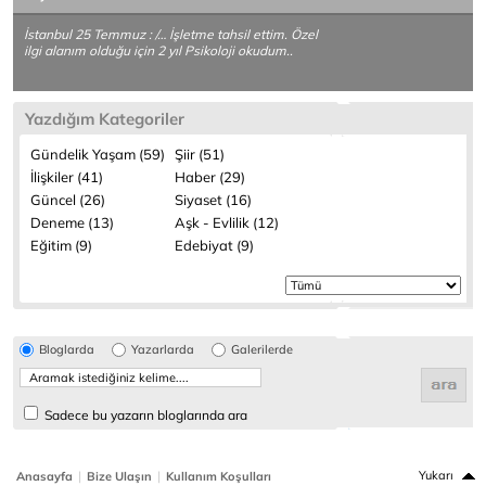
İstanbul 25 Temmuz : /… İşletme tahsil ettim. Özel
ilgi alanım olduğu için 2 yıl Psikoloji okudum..
Yazdığım Kategoriler
Gündelik Yaşam (59)
Şiir (51)
İlişkiler (41)
Haber (29)
Güncel (26)
Siyaset (16)
Deneme (13)
Aşk - Evlilik (12)
Eğitim (9)
Edebiyat (9)
Bloglarda
Yazarlarda
Galerilerde
Sadece bu yazarın bloglarında ara
|
|
Yukarı
Anasayfa
Bize Ulaşın
Kullanım Koşulları