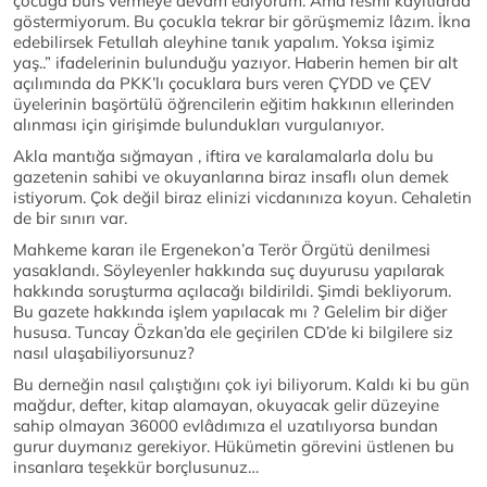
çocuğa burs vermeye devam ediyorum. Ama resmi kayıtlarda
göstermiyorum. Bu çocukla tekrar bir görüşmemiz lâzım. İkna
edebilirsek Fetullah aleyhine tanık yapalım. Yoksa işimiz
yaş..” ifadelerinin bulunduğu yazıyor. Haberin hemen bir alt
açılımında da PKK’lı çocuklara burs veren ÇYDD ve ÇEV
üyelerinin başörtülü öğrencilerin eğitim hakkının ellerinden
alınması için girişimde bulundukları vurgulanıyor.
Akla mantığa sığmayan , iftira ve karalamalarla dolu bu
gazetenin sahibi ve okuyanlarına biraz insaflı olun demek
istiyorum. Çok değil biraz elinizi vicdanınıza koyun. Cehaletin
de bir sınırı var.
Mahkeme kararı ile Ergenekon’a Terör Örgütü denilmesi
yasaklandı. Söyleyenler hakkında suç duyurusu yapılarak
hakkında soruşturma açılacağı bildirildi. Şimdi bekliyorum.
Bu gazete hakkında işlem yapılacak mı ? Gelelim bir diğer
hususa. Tuncay Özkan’da ele geçirilen CD’de ki bilgilere siz
nasıl ulaşabiliyorsunuz?
Bu derneğin nasıl çalıştığını çok iyi biliyorum. Kaldı ki bu gün
mağdur, defter, kitap alamayan, okuyacak gelir düzeyine
sahip olmayan 36000 evlâdımıza el uzatılıyorsa bundan
gurur duymanız gerekiyor. Hükümetin görevini üstlenen bu
insanlara teşekkür borçlusunuz…