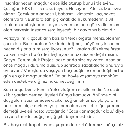
İnsanlar neden mağdur öncelikle oturup bunu irdeleyin…
Çocuğun PKK’lısı, zencisi, beyazı, Hristiyanı, Ateisti, Musevisi
olmaz. Çocukların annesizi, babasızı, kimsesizi, açı, sakat
olanı vardır. Bunlara sahip çıkmak da hükümetlerin, sivil
toplum kuruluşlarının, hayırsever insanların görevidir. İnsan
olan herkesin insanca sergileyeceği bir davranış biçimidir.
Varsayalım ki çocukların bazıları terör örgütü mensuplarının
çocukları. Bu topraklar üzerinde doğmuş, büyümüş insanları
neden dışlar tutum sergiliyorsunuz? Hataları düzeltme fırsatı
varken neden halâ ötekileştiriyorsunuz? Sizler değil misiniz
Sosyal Sorumluluk Projesi adı altında size oy veren insanları
önce mağdur duruma düşürüp sonrada sadakalarla onuruyla
oynayan? Varoşlarda yaşayan başı bağlı insanlar değil mi bu
gün en çok mağdur olan? Onları böyle yaşamaya mahkûm
eden destek verdiğiniz hükümet değil mi?
Son dalga Deniz Feneri Yolsuzluğuna misillemedir. Ne acıdır
ki bir yardım derneği üyeleri Dünya kamuoyu önünde dini
duyguları istismar ederek, çıkar sağlamak amacıyla yardım
paralarını hiç etmekten yargılanmaktayken, bir diğer yardım
derneği üyeleri hasta yatağında “Çocuklar mağdur oldu.” diye
feryat etmekte, bağışlar çığ gibi büyümektedir.
Biz başı açık kapalı ayrımı yapmadan zekâtlarımızı, bütçemiz