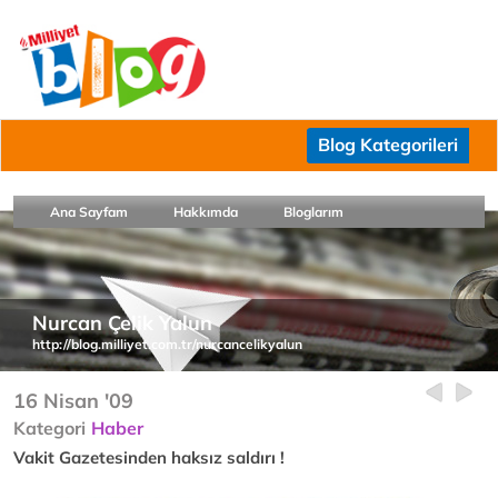
Blog Kategorileri
Ana Sayfam
Hakkımda
Bloglarım
Nurcan Çelik Yalun
http://blog.milliyet.com.tr/nurcancelikyalun
16 Nisan '09
Kategori
Haber
Vakit Gazetesinden haksız saldırı !